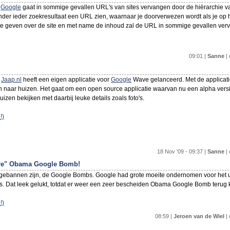
e
Google
gaat in sommige gevallen URL's van sites vervangen door de hiërarchie v
nder ieder zoekresultaat een URL zien, waarnaar je doorverwezen wordt als je op h
 te geven over de site en met name de inhoud zal de URL in sommige gevallen v
09:01 |
Sanne
| 
e
Jaap.nl
heeft een eigen applicatie voor
Google
Wave gelanceerd. Met de applicat
naar huizen. Het gaat om een open source applicatie waarvan nu een alpha versi
huizen bekijken met daarbij leuke details zoals foto's.
!)
18 Nov '09 - 09:37 |
Sanne
| 
ure" Obama Google Bomb!
gebannen zijn, de Google Bombs. Google had grote moeite ondernomen voor het u
 Dat leek gelukt, totdat er weer een zeer bescheiden Obama Google Bomb terug k
!)
08:59 |
Jeroen van de Wiel
| 