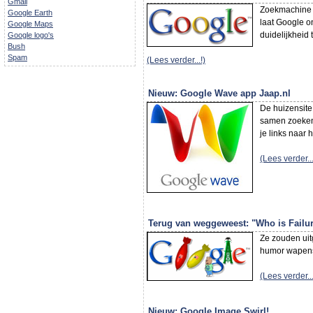
Gmail
Zoekmachin
Google Earth
laat Google o
Google Maps
duidelijkheid
Google logo's
Bush
Spam
(Lees verder...!)
Nieuw: Google Wave app Jaap.nl
De huizensit
samen zoeken 
je links naar 
(Lees verder...
Terug van weggeweest: "Who is Fail
Ze zouden uit
humor wapens.
(Lees verder...
Nieuw: Google Image Swirl!