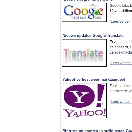
Google
labs t
12 verschille
(Lees verder...
Nieuwe updates Google Translate
Er zijn een a
gelanceerd, e
de
zoekmach
(Lees verder...
Yahoo! verliest weer marktaandeel
Zoekmachin
hiermee de v
(Lees verder...
Bing steunt kranten in strijd tegen Go