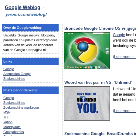
Google Weblog
-
jeroen.com/weblog/
Over de Google weblog:
Broncode Google Chrome OS vrijgeg
Google
heeft 
Dagelijks Google nieuws, bloopers,
parodieën en updates verzorgd door
werd ook de b
Jeroen van de Wiel, de beheerder
besturingssys
van de Google.startpagina.nl.
(Lees verder...
Links
Google
Aanmelden Google
Zoekmachines
Woord van het jaar in VS: 'Unfriend'
Het woord 'Un
Posts per onderwerp:
dat je iemand,
Google
heeft het een
Zoekmachines
Zoekmachine marketing
(Lees verder...
MSN
Ilse
Yahoo
Marktplaats
Googlebombs
Zoekmachine Google: BreadCrumbs in