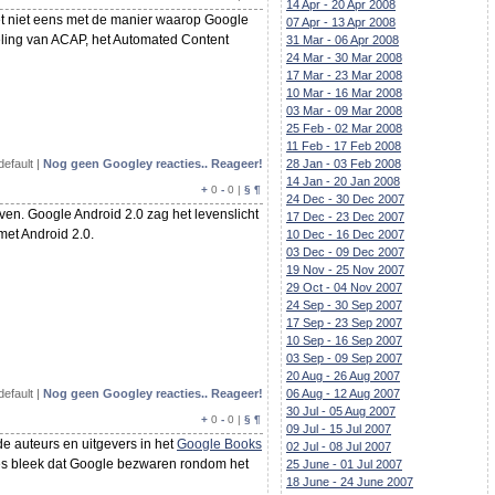
14 Apr - 20 Apr 2008
het niet eens met de manier waarop Google
07 Apr - 13 Apr 2008
keling van ACAP, het Automated Content
31 Mar - 06 Apr 2008
24 Mar - 30 Mar 2008
17 Mar - 23 Mar 2008
10 Mar - 16 Mar 2008
03 Mar - 09 Mar 2008
25 Feb - 02 Mar 2008
11 Feb - 17 Feb 2008
default |
Nog geen Googley reacties.. Reageer!
28 Jan - 03 Feb 2008
14 Jan - 20 Jan 2008
+
0
-
0 |
§
¶
24 Dec - 30 Dec 2007
even. Google Android 2.0 zag het levenslicht
17 Dec - 23 Dec 2007
met Android 2.0.
10 Dec - 16 Dec 2007
03 Dec - 09 Dec 2007
19 Nov - 25 Nov 2007
29 Oct - 04 Nov 2007
24 Sep - 30 Sep 2007
17 Sep - 23 Sep 2007
10 Sep - 16 Sep 2007
03 Sep - 09 Sep 2007
20 Aug - 26 Aug 2007
default |
Nog geen Googley reacties.. Reageer!
06 Aug - 12 Aug 2007
30 Jul - 05 Aug 2007
+
0
-
0 |
§
¶
09 Jul - 15 Jul 2007
 auteurs en uitgevers in het
Google Books
02 Jul - 08 Jul 2007
ies bleek dat Google bezwaren rondom het
25 June - 01 Jul 2007
18 June - 24 June 2007