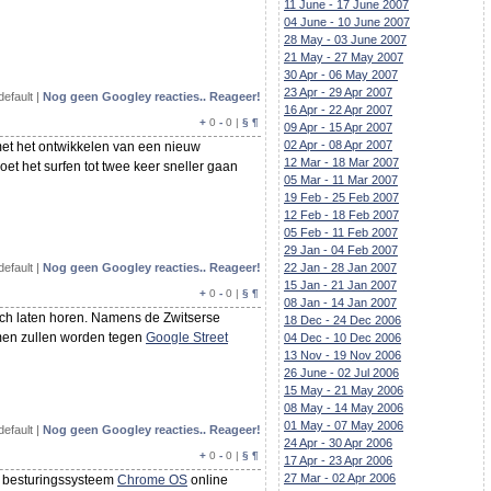
11 June - 17 June 2007
04 June - 10 June 2007
28 May - 03 June 2007
21 May - 27 May 2007
30 Apr - 06 May 2007
23 Apr - 29 Apr 2007
default |
Nog geen Googley reacties.. Reageer!
16 Apr - 22 Apr 2007
+
0
-
0 |
§
¶
09 Apr - 15 Apr 2007
02 Apr - 08 Apr 2007
 met het ontwikkelen van een nieuw
12 Mar - 18 Mar 2007
t het surfen tot twee keer sneller gaan
05 Mar - 11 Mar 2007
19 Feb - 25 Feb 2007
12 Feb - 18 Feb 2007
05 Feb - 11 Feb 2007
29 Jan - 04 Feb 2007
default |
Nog geen Googley reacties.. Reageer!
22 Jan - 28 Jan 2007
15 Jan - 21 Jan 2007
+
0
-
0 |
§
¶
08 Jan - 14 Jan 2007
ch laten horen. Namens de Zwitserse
18 Dec - 24 Dec 2006
omen zullen worden tegen
Google Street
04 Dec - 10 Dec 2006
13 Nov - 19 Nov 2006
26 June - 02 Jul 2006
15 May - 21 May 2006
08 May - 14 May 2006
01 May - 07 May 2006
default |
Nog geen Googley reacties.. Reageer!
24 Apr - 30 Apr 2006
+
0
-
0 |
§
¶
17 Apr - 23 Apr 2006
27 Mar - 02 Apr 2006
r besturingssysteem
Chrome OS
online