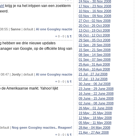
24 Nov - 30 Nov 2008
irl
krijg je na het intypen van een zoekterm
17 Nov - 23 Nov 2008
teerd.
10 Nov - 16 Nov 2008
03 Nov - 09 Nov 2008
27 Oct - 02 Nov 2008
20 Oct - 26 Oct 2008
08:55 |
Sanne
| default |
Al one Googley reactie
13 Oct - 19 Oct 2008
06 Oct - 12 Oct 2008
+
0
-
0 |
§
¶
29 Sep - 05 Oct 2008
ag hebben we drie nieuwe updates
22 Sep - 28 Sep 2008
nager van Google, op de officiële blog van
15 Sep - 21 Sep 2008
08 Sep - 14 Sep 2008
01 Sep - 07 Sep 2008
25 Aug - 31 Aug 2008
04 Aug - 10 Aug 2008
21 Jul - 27 Jul 2008
08:47 |
Jordy
| default |
Al one Googley reactie
07 Jul - 13 Jul 2008
+
0
-
0 |
§
¶
30 June - 06 Jul 2008
 de Amerikaanse markt. Yahoo! lijkt
23 June - 29 June 2008
16 June - 22 June 2008
09 June - 15 June 2008
02 June - 08 June 2008
26 May - 01 June 2008
19 May - 25 May 2008
12 May - 18 May 2008
05 May - 11 May 2008
default |
Nog geen Googley reacties.. Reageer!
28 Apr - 04 May 2008
21 Apr - 27 Apr 2008
+
0
-
0 |
§
¶