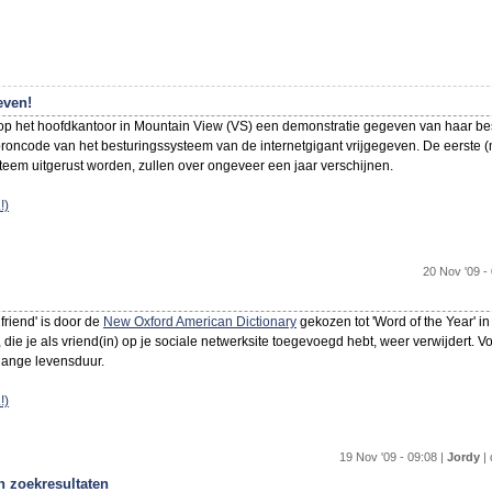
even!
op het hoofdkantoor in Mountain View (VS) een demonstratie gegeven van haar b
roncode van het besturingssysteem van de internetgigant vrijgegeven. De eerste (m
teem uitgerust worden, zullen over ongeveer een jaar verschijnen.
!)
20 Nov '09 - 
friend' is door de
New Oxford American Dictionary
gekozen tot 'Word of the Year' in
 die je als vriend(in) op je sociale netwerksite toegevoegd hebt, weer verwijdert. 
 lange levensduur.
!)
19 Nov '09 - 09:08 |
Jordy
| 
 zoekresultaten