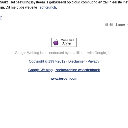
aakt. Het besturingssysteem is gebaseerd op cloud computing en zal in eerste ins
jn. Dit meldt de website
Techcrunch
.
!)
08:50 |
Sanne
| 
Google Weblog is not endorsed by or affiliated with Google, Inc.
Copyright © 1997-2012
-
Disclaimer
-
Privacy
Google Weblog
-
zoekmachine woordenboek
www.jeroen.com