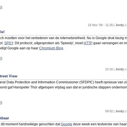
!)
16 Nov '09 - 11:26 |
Jordy
| 
le!
 zich inzetten voor het verbeteren van de internetsnelheid. Nu is Google druk bezig
ol:
SPDY
. Dit protocol, uitgesproken als 'Speedy', moet
HTTP
gaan vervangen en moe
ndigt Google aan op haar
Chromium Blog
.
!)
10:16 |
Jordy
| 
treet View
ral Data Protection and Information Commissioner (SFDPIC) heeft opnieuw van zi
ond gaf Hanspeter Thür afgelopen vrijdag aan dat er juridische stappen ondern
!)
09:02 |
Jordy
| 
kbaar
 dit moment hardnekkige geruchten dat
Google
deze week een testversie van haa