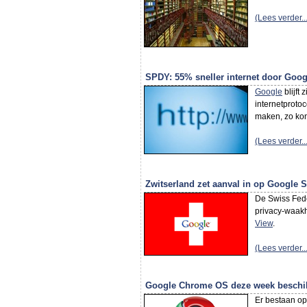
(Lees verder...
SPDY: 55% sneller internet door Goog
Google
blijft
internetprotoc
maken, zo ko
(Lees verder...
Zwitserland zet aanval in op Google S
De Swiss Fede
privacy-waakh
View
.
(Lees verder...
Google Chrome OS deze week beschi
Er bestaan op