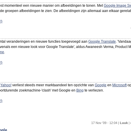
est momenteel een nieuwe manier om afbeeldingen te tonen. Met
Google Image Sw
nde groepen afbeeldingen te zien. De afbeeldingen zijn allemaal aan elkaar gerela
!)
antal veranderingen en nieuwe functies toegevoegd aan
Google Translate
. 'Vanda
venals een nieuwe look voor Google Translate', aldus Awaneesh Verma, Product Ma
ine
.
!)
e
Yahoo!
verliest steeds meer marktaandeel ten opzichte van
Google
en
Microsoft
op
oortdurende zoekmachine-'clash' met Google en
Bing
te verliezen.
!)
17 Nov '09 - 12:04 |
Luuk
| 
ogle