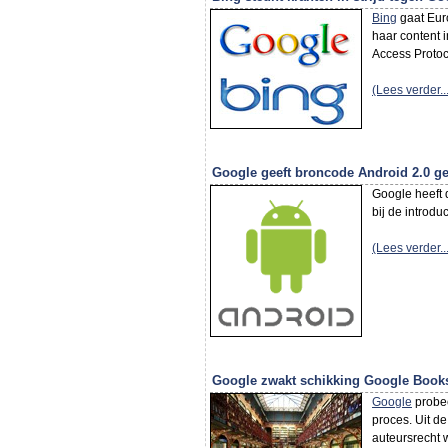
Bing
gaat Euro
haar content 
Access Protoc
(Lees verder...
Google geeft broncode Android 2.0 ged
Google heeft
bij de introdu
(Lees verder...
Google zwakt schikking Google Books
Google
probee
proces. Uit d
auteursrecht