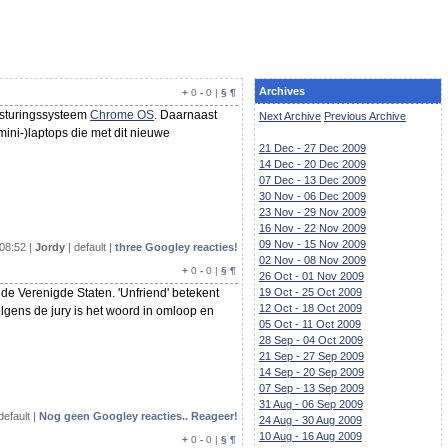
Archives
+
0
-
0 |
§
¶
esturingssysteem
Chrome OS
. Daarnaast
Next Archive
Previous Archive
ini-)laptops die met dit nieuwe
21 Dec - 27 Dec 2009
14 Dec - 20 Dec 2009
07 Dec - 13 Dec 2009
30 Nov - 06 Dec 2009
23 Nov - 29 Nov 2009
16 Nov - 22 Nov 2009
09 Nov - 15 Nov 2009
08:52 |
Jordy
| default |
three Googley reacties!
02 Nov - 08 Nov 2009
+
0
-
0 |
§
¶
26 Oct - 01 Nov 2009
 de Verenigde Staten. 'Unfriend' betekent
19 Oct - 25 Oct 2009
12 Oct - 18 Oct 2009
Volgens de jury is het woord in omloop en
05 Oct - 11 Oct 2009
28 Sep - 04 Oct 2009
21 Sep - 27 Sep 2009
14 Sep - 20 Sep 2009
07 Sep - 13 Sep 2009
31 Aug - 06 Sep 2009
default |
Nog geen Googley reacties.. Reageer!
24 Aug - 30 Aug 2009
10 Aug - 16 Aug 2009
+
0
-
0 |
§
¶