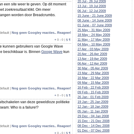
20 Jul - 26 Jul 2009
an een site weer te geven. Op dit moment
13 Jul - 19 Jul 2009
et zoekresultaat klikt. Om meer
06 Jul - 12 Jul 2009
ervangen worden door Breadcrumbs.
15 June - 21 June 2009
08 June - 14 June 2009
01 June - 07 June 2009
25 May - 31 May 2009
default |
Nog geen Googley reacties.. Reageer!
18 May - 24 May 2009
11 May - 17 May 2009
+
0
-
0 |
§
¶
04 May - 10 May 2009
ie kunnen gebruikers van Google Wave
27 Apr - 03 May 2009
e beschikbaar is. Binnen
Googe Wave
kun
20 Apr - 26 Apr 2009
13 Apr - 19 Apr 2009
06 Apr - 12 Apr 2009
30 Mar - 05 Apr 2009
23 Mar - 29 Mar 2009
16 Mar - 22 Mar 2009
09 Mar - 15 Mar 2009
16 Feb - 22 Feb 2009
default |
Nog geen Googley reacties.. Reageer!
09 Feb - 15 Feb 2009
+
0
-
0 |
§
¶
26 Jan - 01 Feb 2009
itschakelen van deze geweldloze politieke
19 Jan - 25 Jan 2009
12 Jan - 18 Jan 2009
wam: Who is a failure!?
05 Jan - 11 Jan 2009
29 Dec - 04 Jan 2008
15 Dec - 21 Dec 2008
08 Dec - 14 Dec 2008
default |
Nog geen Googley reacties.. Reageer!
01 Dec - 07 Dec 2008
+
0
-
0 |
§
¶