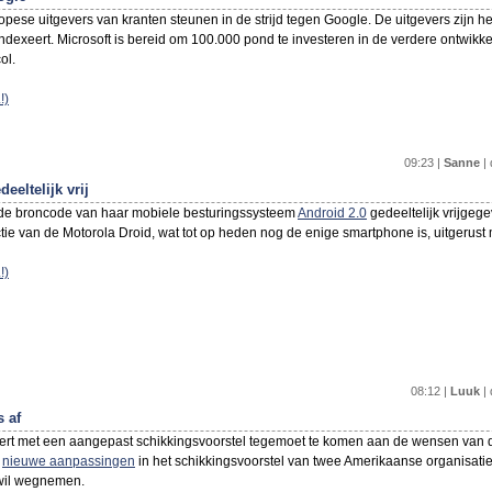
pese uitgevers van kranten steunen in de strijd tegen Google. De uitgevers zijn 
indexeert. Microsoft is bereid om 100.000 pond te investeren in de verdere ontwik
ol.
!)
09:23 |
Sanne
| 
eeltelijk vrij
 de broncode van haar mobiele besturingssysteem
Android 2.0
gedeeltelijk vrijgeg
ctie van de Motorola Droid, wat tot op heden nog de enige smartphone is, uitgerust 
!)
08:12 |
Luuk
| 
 af
rt met een aangepast schikkingsvoorstel tegemoet te komen aan de wensen van de
e
nieuwe aanpassingen
in het schikkingsvoorstel van twee Amerikaanse organisat
 wil wegnemen.