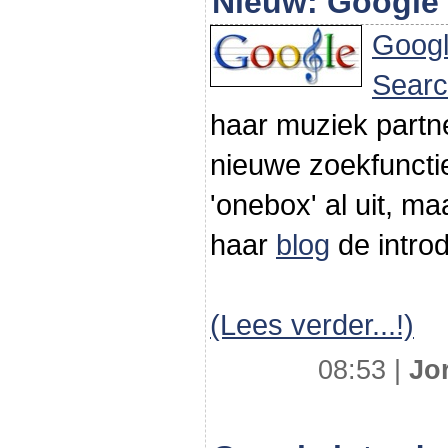
Nieuw: Google 
Goog
Sear
haar muziek partn
nieuwe zoekfuncti
'onebox' al uit, m
haar
blog
de introd
(Lees verder...!)
08:53 |
Jo