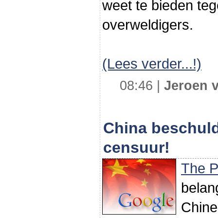
weet te bieden te
overweldigers.
(Lees verder...!)
08:46 |
Jeroen v
China beschuld
censuur!
The P
belan
Chine