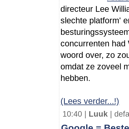
directeur Lee Willi
slechte platform' 
besturingssysteem
concurrenten had 
woord over, zo zou
omdat ze zoveel m
hebben.
(Lees verder...!)
10:40 |
Luuk
| defa
Google = Beste