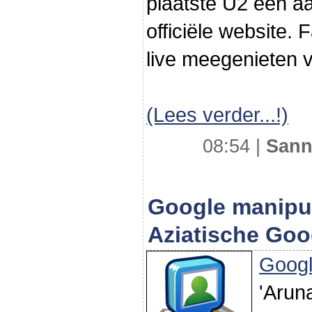
plaatste U2 een a
officiële website.
live meegenieten v
(Lees verder...!)
08:54 |
Sann
Google manipul
Aziatische Go
Goog
'Arun