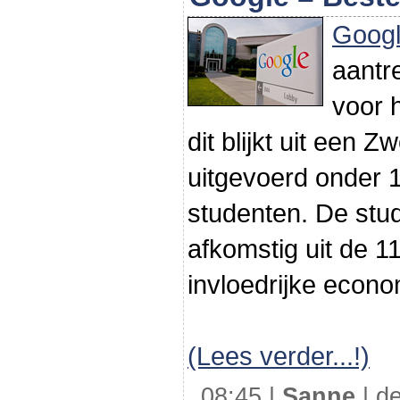
Goog
aantr
voor 
dit blijkt uit een 
uitgevoerd onder 1
studenten. De stud
afkomstig uit de 1
invloedrijke econo
(Lees verder...!)
08:45 |
Sanne
| de