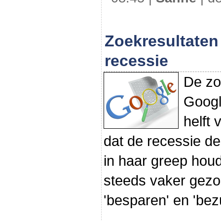
Zoekresultaten
recessie
De zo
Googl
helft 
dat de recessie d
in haar greep houd
steeds vaker gezo
'besparen' en 'bez