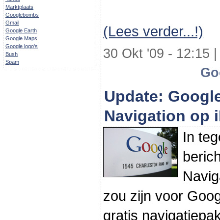
Marktplaats
Googlebombs
Gmail
(Lees verder...!)
Google Earth
Google Maps
Google logo's
30 Okt '09 - 12:15 |
Bush
Spam
Go
Update: Googl
Navigation op 
In teg
beric
Navig
zou zijn voor Goog
gratis navigatiepa