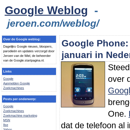
Google Weblog
-
jeroen.com/weblog/
Over de Google weblog:
Google Phone: 
Dagelijks Google nieuws, bloopers,
parodieën en updates verzorgd door
januari in Nede
Jeroen van de Wiel, de beheerder
van de Google.startpagina.nl.
Steed
Links
over d
Google
Aanmelden Google
Goog
Zoekmachines
Posts per onderwerp:
breng
Google
One.
Zoekmachines
Zoekmachine marketing
MSN
dat de telefoon al
Ilse
Yahoo