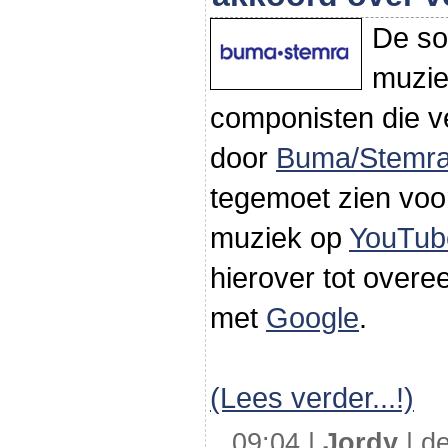
De so
muzie
componisten die 
door
Buma/Stemr
tegemoet zien voo
muziek op
YouTub
hierover tot ove
met
Google
.
(Lees verder...!)
09:04 |
Jordy
| de