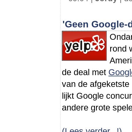
'Geen Google-d
Ondan
rond 
Ameri
de deal met
Googl
van de afgeketste 
lijkt Google concu
andere grote spele
(Lees verder...!)