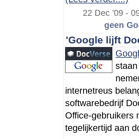
22 Dec '09 - 09
geen Goo
'Google lijft Do
Goog
staan 
nemen
internetreus belan
softwarebedrijf Do
Office-gebruikers
tegelijkertijd aan