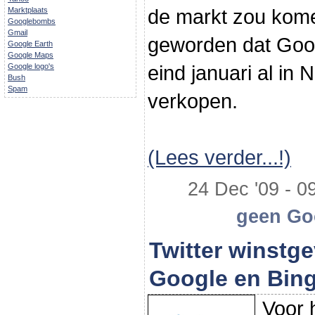
de markt zou komen
Marktplaats
Googlebombs
Gmail
geworden dat Goo
Google Earth
Google Maps
eind januari al in 
Google logo's
Bush
Spam
verkopen.
(Lees verder...!)
24 Dec '09 - 09
geen Goo
Twitter winstg
Google en Bin
Voor 