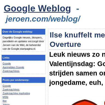
Google Weblog
-
jeroen.com/weblog/
Over de Google weblog:
Ilse knuffelt m
Dagelijks Google nieuws, bloopers,
parodieën en updates verzorgd door
Overture
Jeroen van de Wiel, de beheerder
van de Google.startpagina.nl.
Leuk nieuws zo n
Links
Valentijnsdag: G
Google
Aanmelden Google
strijden samen 
Zoekmachines
Posts per onderwerp:
jongedame, euh, 
Google
Zoekmachines
Zoekmachine marketing
MSN
Ilse
Yahoo