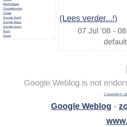
Marktplaats
Googlebombs
Gmail
(Lees verder...!)
Google Earth
Google Maps
Google logo's
07 Jul '08 - 08
Bush
Spam
default
Google Weblog is not endorse
Copyright © 1
Google Weblog
-
z
www.