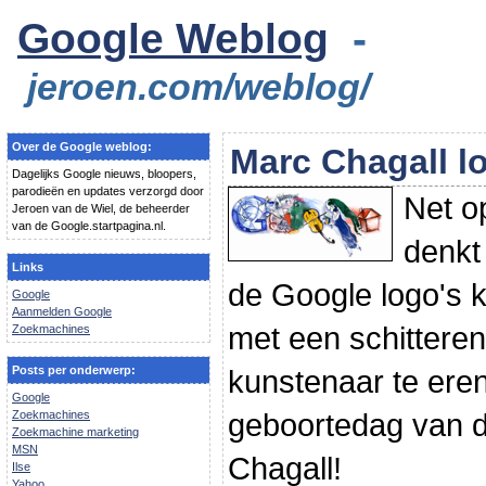
Google Weblog
-
jeroen.com/weblog/
Over de Google weblog:
Marc Chagall l
Dagelijks Google nieuws, bloopers,
parodieën en updates verzorgd door
Net o
Jeroen van de Wiel, de beheerder
van de Google.startpagina.nl.
denkt
Links
de Google logo's
Google
Aanmelden Google
met een schittere
Zoekmachines
Posts per onderwerp:
kunstenaar te eren
Google
geboortedag van d
Zoekmachines
Zoekmachine marketing
MSN
Chagall!
Ilse
Yahoo