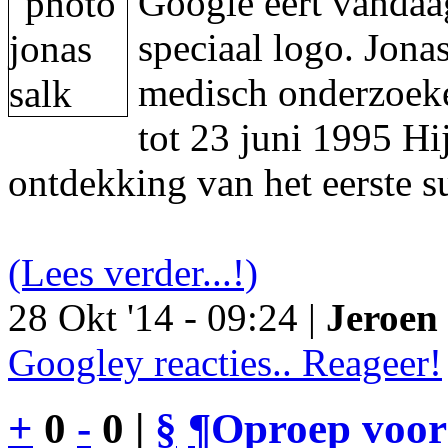
Google eert vandaa
speciaal logo. Jon
medisch onderzoeke
tot 23 juni 1995 Hi
ontdekking van het eerste s
(Lees verder...!)
28 Okt '14 - 09:24 |
Jeroen 
Googley reacties.. Reageer!
+
0
-
0 |
§
¶
Oproep voor