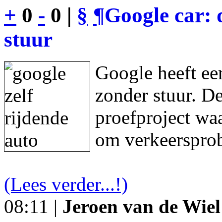
+
0
-
0 |
§
¶
Google car: 
stuur
Google heeft een
zonder stuur. De
proefproject waa
om verkeersprob
(Lees verder...!)
08:11 |
Jeroen van de Wiel