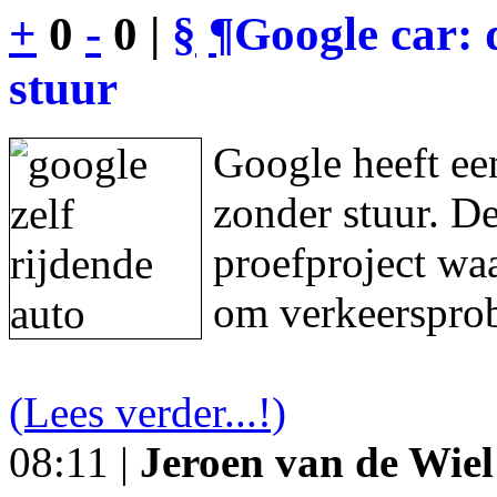
+
0
-
0 |
§
¶
Google car: 
stuur
Google heeft een
zonder stuur. De
proefproject waa
om verkeersprob
(Lees verder...!)
08:11 |
Jeroen van de Wiel