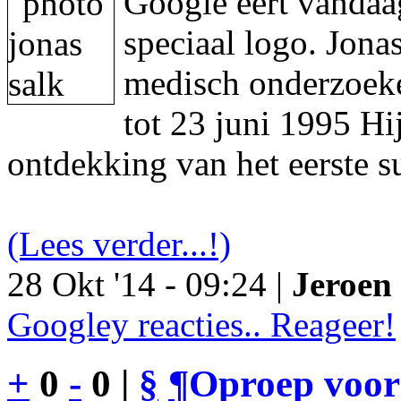
Google eert vandaa
speciaal logo. Jon
medisch onderzoeke
tot 23 juni 1995 Hi
ontdekking van het eerste s
(Lees verder...!)
28 Okt '14 - 09:24 |
Jeroen 
Googley reacties.. Reageer!
+
0
-
0 |
§
¶
Oproep voor