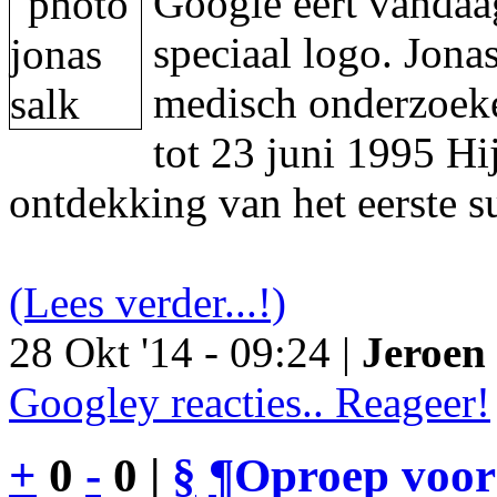
Google eert vandaa
speciaal logo. Jon
medisch onderzoeke
tot 23 juni 1995 Hi
ontdekking van het eerste s
(Lees verder...!)
28 Okt '14 - 09:24 |
Jeroen 
Googley reacties.. Reageer!
+
0
-
0 |
§
¶
Oproep voor