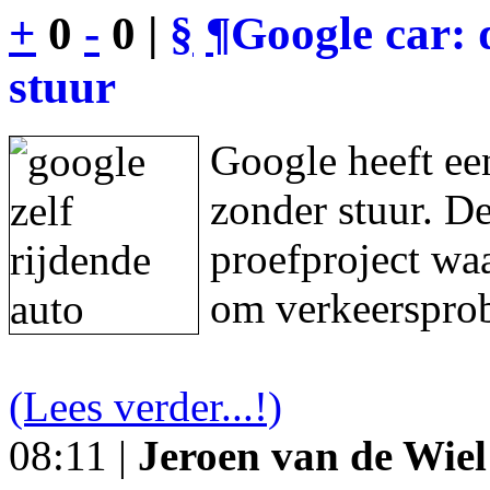
+
0
-
0 |
§
¶
Google car: 
stuur
Google heeft een
zonder stuur. De
proefproject waa
om verkeersprob
(Lees verder...!)
08:11 |
Jeroen van de Wiel