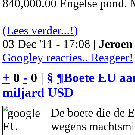
840,000.00 Engelse pond. M
(Lees verder...!)
03 Dec '11 - 17:08 |
Jeroen 
Googley reacties.. Reageer!
+
0
-
0 |
§
¶
Boete EU aan
miljard USD
De boete die de 
wegens machtsmis