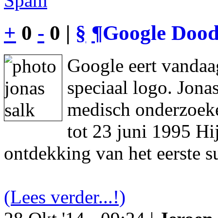
Spam
+
0
-
0 |
§
¶
Google Dood
Google eert vandaa
speciaal logo. Jon
medisch onderzoeke
tot 23 juni 1995 Hi
ontdekking van het eerste s
(Lees verder...!)