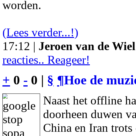
worden.
(Lees verder...!)
17:12 |
Jeroen van de Wiel
reacties.. Reageer!
+
0
-
0 |
§
¶
Hoe de muzie
Naast het offline h
doorheen duwen va
China en Iran trot