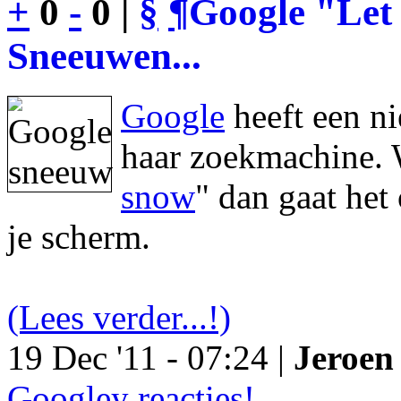
+
0
-
0 |
§
¶
Google "Let 
Sneeuwen...
Google
heeft een n
haar zoekmachine. 
snow
" dan gaat he
je scherm.
(Lees verder...!)
19 Dec '11 - 07:24 |
Jeroen 
Googley reacties!