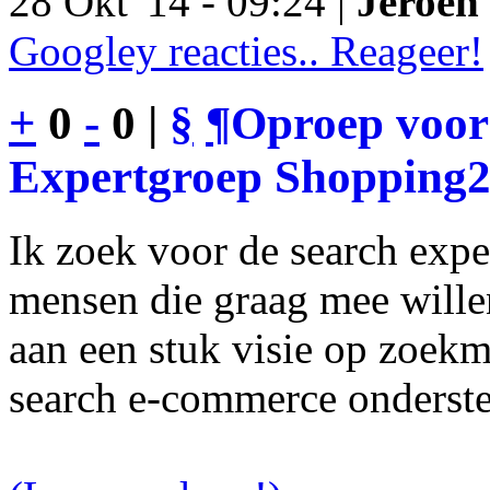
28 Okt '14 - 09:24 |
Jeroen 
Googley reacties.. Reageer!
+
0
-
0 |
§
¶
Oproep voor
Expertgroep Shopping
Ik zoek voor de search exp
mensen die graag mee will
aan een stuk visie op zoekm
search e-commerce onderst