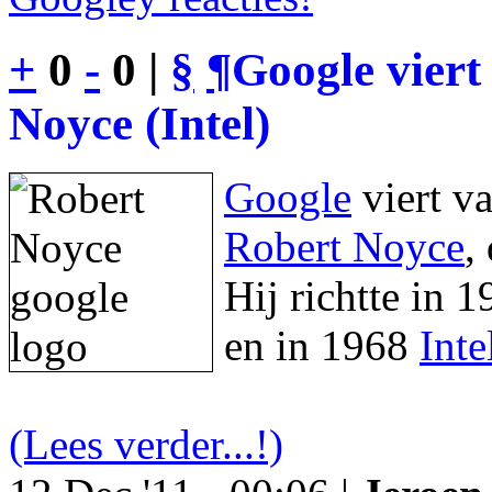
+
0
-
0 |
§
¶
Google viert
Noyce (Intel)
Google
viert v
Robert Noyce
,
Hij richtte in 
en in 1968
Inte
(Lees verder...!)