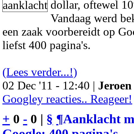
dollar, oftewel 1
Vandaag werd be
een zaak voorbereidt op Go
liefst 400 pagina's.
(Lees verder...!)
02 Dec '11 - 12:40 |
Jeroen 
Googley reacties.. Reageer!
+
0
-
0 |
§
¶
Aanklacht m
Google: 400 pagina's