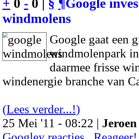
+
0
-
0 |
§
¶
Google inves
windmolens
Google gaat een g
windmolenpark in
daarmee frisse wi
windenergie branche van Ca
(Lees verder...!)
25 Mei '11 - 08:22 |
Jeroen 
Googley reacties.. Reageer!