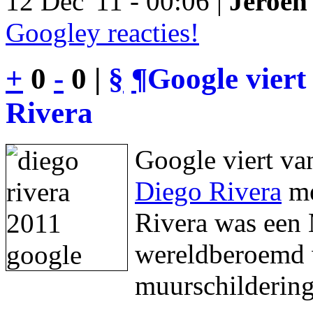
12 Dec '11 - 00:06 |
Jeroen 
Googley reacties!
+
0
-
0 |
§
¶
Google viert
Rivera
Google viert va
Diego Rivera
me
Rivera was een 
wereldberoemd w
muurschildering