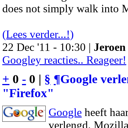
does not simply walk into M
(Lees verder...!)
22 Dec '11 - 10:30 |
Jeroen 
Googley reacties.. Reageer!
+
0
-
0 |
§
¶
Google verl
"Firefox"
Google
heeft haa
verlengd. Mozilla