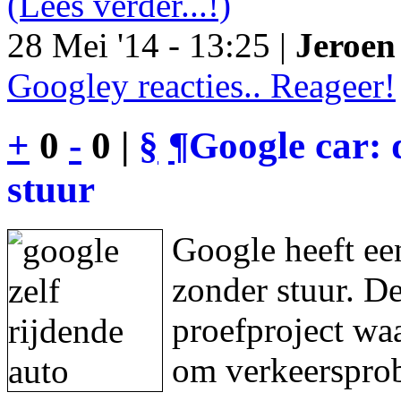
(Lees verder...!)
28 Mei '14 - 13:25 |
Jeroen 
Googley reacties.. Reageer!
+
0
-
0 |
§
¶
Google car: 
stuur
Google heeft een
zonder stuur. De
proefproject waa
om verkeersprob