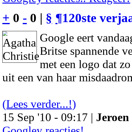
+
0
-
0 |
§
¶
120ste verja
Google eert vandaag
Britse spannende ve
met een logo dat z
uit een van haar misdaadro
(Lees verder...!)
15 Sep '10 - 09:17 |
Jeroen 
Googley reacties!