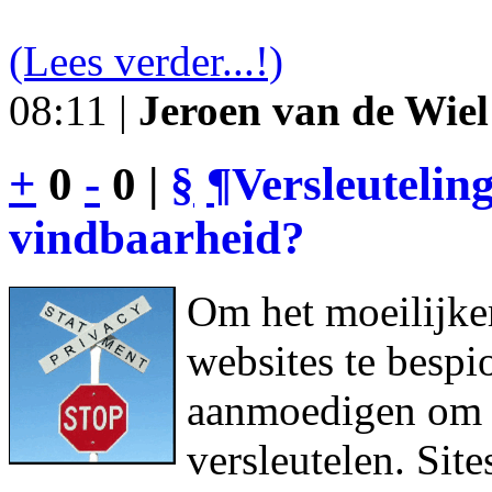
(Lees verder...!)
08:11 |
Jeroen van de Wiel
+
0
-
0 |
§
¶
Versleutelin
vindbaarheid?
Om het moeilijke
websites te bespi
aanmoedigen om h
versleutelen. Sit