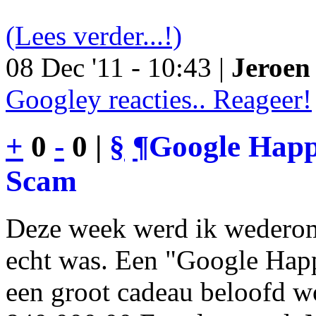
(Lees verder...!)
08 Dec '11 - 10:43 |
Jeroen 
Googley reacties.. Reageer!
+
0
-
0 |
§
¶
Google Happy
Scam
Deze week werd ik wederom
echt was. Een "Google Happ
een groot cadeau beloofd wo