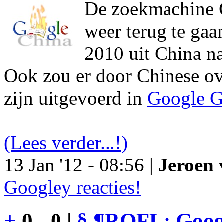
De zoekmachine Go
weer terug te gaa
2010 uit China na
Ook zou er door Chinese ove
zijn uitgevoerd in
Google G
(Lees verder...!)
13 Jan '12 - 08:56 |
Jeroen 
Googley reacties!
+
0
-
0 |
§
¶
ROFL: Googl