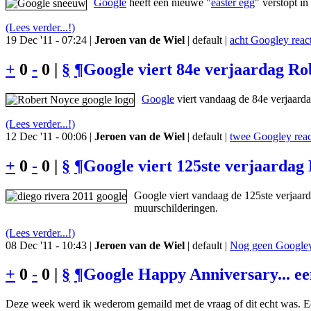
Google
heeft een nieuwe "
easter egg
" verstopt i
(Lees verder...!)
19 Dec '11 - 07:24 |
Jeroen van de Wiel
| default |
acht Googley react
+
0
-
0 |
§
¶
Google viert 84e verjaardag Rob
Google
viert vandaag de 84e verjaard
(Lees verder...!)
12 Dec '11 - 00:06 |
Jeroen van de Wiel
| default |
twee Googley reac
+
0
-
0 |
§
¶
Google viert 125ste verjaardag
Google viert vandaag de 125ste verjaar
muurschilderingen.
(Lees verder...!)
08 Dec '11 - 10:43 |
Jeroen van de Wiel
| default |
Nog geen Googley 
+
0
-
0 |
§
¶
Google Happy Anniversary... e
Deze week werd ik wederom gemaild met de vraag of dit echt was. Ee