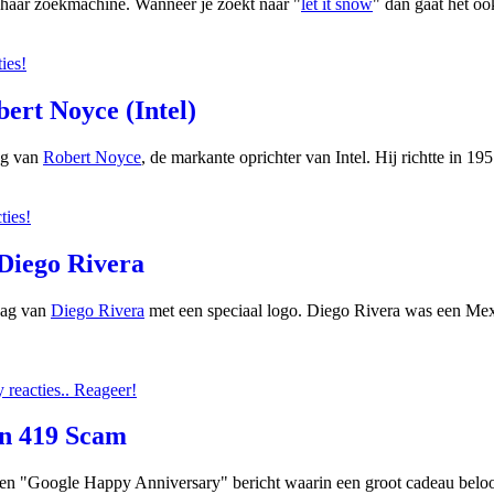
n haar zoekmachine. Wanneer je zoekt naar "
let it snow
" dan gaat het o
ies!
ert Noyce (Intel)
ag van
Robert Noyce
, de markante oprichter van Intel. Hij richtte in 
ties!
 Diego Rivera
dag van
Diego Rivera
met een speciaal logo. Diego Rivera was een Mex
reacties.. Reageer!
en 419 Scam
n "Google Happy Anniversary" bericht waarin een groot cadeau beloof