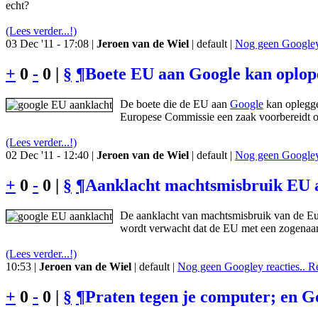
echt?
(Lees verder...!)
03 Dec '11 - 17:08 |
Jeroen van de Wiel
| default |
Nog geen Googley 
+
0
-
0 |
§
¶
Boete EU aan Google kan oplop
De boete die de EU aan
Google
kan oplegge
Europese Commissie een zaak voorbereidt op
(Lees verder...!)
02 Dec '11 - 12:40 |
Jeroen van de Wiel
| default |
Nog geen Googley 
+
0
-
0 |
§
¶
Aanklacht machtsmisbruik EU a
De aanklacht van machtsmisbruik van de Eur
wordt verwacht dat de EU met een zogenaam
(Lees verder...!)
10:53 |
Jeroen van de Wiel
| default |
Nog geen Googley reacties.. R
+
0
-
0 |
§
¶
Praten tegen je computer; en Goo