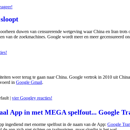
eageer!
sloopt
 doorheen duwen van censurerende wetgeving waar China en Iran trots
taten van de zoekmachines. Google wordt meer en meer gecensureerd on
ies!
teiten weer terug te gaan naar China. Google vertrok in 2010 uit Chin
evoerd in
Google Gmail
.
fault |
vier Googley reacties!
aal App in met MEGA spelfout... Google Tr
App ingediend met enorme spelfout in de naam van de App:
Google Tran
 de app zich niet richten op taalpuristen, maar slordig is het wel.