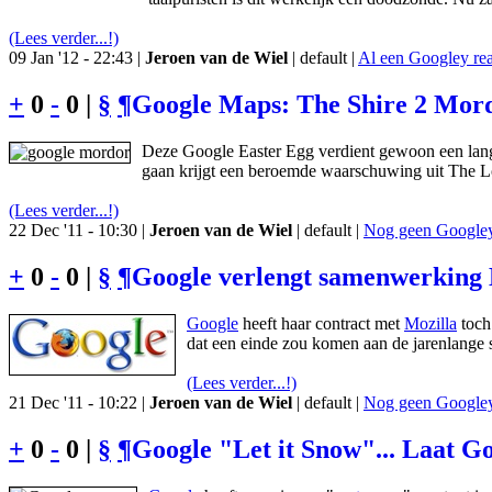
(Lees verder...!)
09 Jan '12 - 22:43 |
Jeroen van de Wiel
| default |
Al een Googley rea
+
0
-
0 |
§
¶
Google Maps: The Shire 2 Mordo
Deze Google Easter Egg verdient gewoon een lange
gaan krijgt een beroemde waarschuwing uit The Lo
(Lees verder...!)
22 Dec '11 - 10:30 |
Jeroen van de Wiel
| default |
Nog geen Googley 
+
0
-
0 |
§
¶
Google verlengt samenwerking 
Google
heeft haar contract met
Mozilla
toch 
dat een einde zou komen aan de jarenlange
(Lees verder...!)
21 Dec '11 - 10:22 |
Jeroen van de Wiel
| default |
Nog geen Googley 
+
0
-
0 |
§
¶
Google "Let it Snow"... Laat G