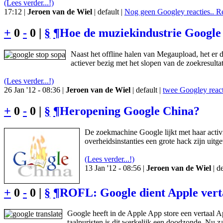
(Lees verder...!)
17:12 |
Jeroen van de Wiel
| default |
Nog geen Googley reacties.. R
+
0
-
0 |
§
¶
Hoe de muziekindustrie Google 
Naast het offline halen van Megaupload, het er
actiever bezig met het slopen van de zoekresul
(Lees verder...!)
26 Jan '12 - 08:36 |
Jeroen van de Wiel
| default |
twee Googley react
+
0
-
0 |
§
¶
Heropening Google China?
De zoekmachine Google lijkt met haar activi
overheidsinstanties een grote hack zijn uitg
(Lees verder...!)
13 Jan '12 - 08:56 |
Jeroen van de Wiel
| de
+
0
-
0 |
§
¶
ROFL: Google dient Apple vert
Google heeft in de Apple App store een vertaal 
taalpuristen is dit werkelijk een doodzonde. Nu zal