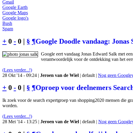
Gmail
Google Earth
Google Maps
Google logo's
Bush
Spam
+
0
-
0 |
§
¶
Google Doodle vandaag: Jonas 
Google eert vandaag Jonas Edward Salk met een 
verantwoordelijk voor de ontdekking van het eers
(Lees verder...!)
28 Okt '14 - 09:24 |
Jeroen van de Wiel
| default |
Nog geen Googley 
+
0
-
0 |
§
¶
Oproep voor deelnemers Searc
Ik zoek voor de search expertgroep van shopping2020 mensen die gr
worden.
(Lees verder...!)
28 Mei '14 - 13:25 |
Jeroen van de Wiel
| default |
Nog geen Googley 