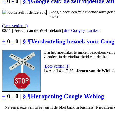
+
0
-
0 |
§
¶
Google car: de zelf rijdende au
Google heeft een zelf rijdende auto gela
lossen.
(Lees verder...!)
08:11 |
Jeroen van de Wiel
| default |
drie Googley reacties!
+
0
-
0 |
§
¶
Versleuteling bezoek voor Goog
Om het moeilijker te maken bezoekers van w
voordeel in de vindbaarheid van de site.
(Lees verder...!)
14 Apr '14 - 17:37 |
Jeroen van de Wiel
| d
+
0
-
0 |
§
¶
Heropening Google Weblog
Na een pauze van twee jaar is de blog back in business! Niet alleen