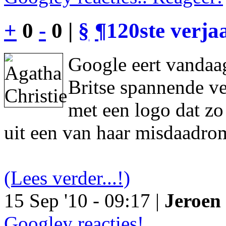
+
0
-
0 |
§
¶
120ste verja
Google eert vandaag
Britse spannende ve
met een logo dat z
uit een van haar misdaadro
(Lees verder...!)
15 Sep '10 - 09:17 |
Jeroen 
Googley reacties!