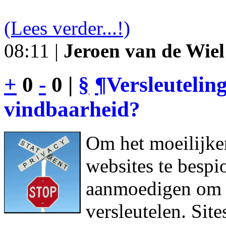
(Lees verder...!)
08:11 |
Jeroen van de Wiel
+
0
-
0 |
§
¶
Versleutelin
vindbaarheid?
Om het moeilijke
websites te bespi
aanmoedigen om h
versleutelen. Sit