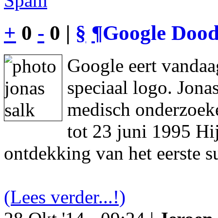
Spam
+
0
-
0 |
§
¶
Google Dood
Google eert vandaa
speciaal logo. Jon
medisch onderzoeke
tot 23 juni 1995 Hi
ontdekking van het eerste s
(Lees verder...!)