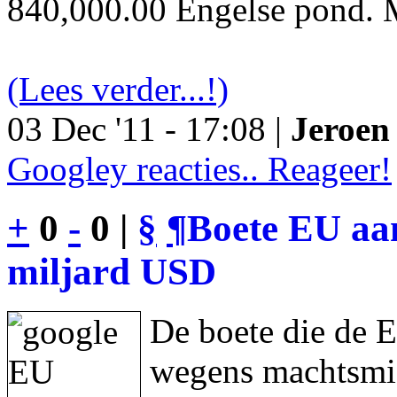
840,000.00 Engelse pond. M
(Lees verder...!)
03 Dec '11 - 17:08 |
Jeroen 
Googley reacties.. Reageer!
+
0
-
0 |
§
¶
Boete EU aan
miljard USD
De boete die de 
wegens machtsmis