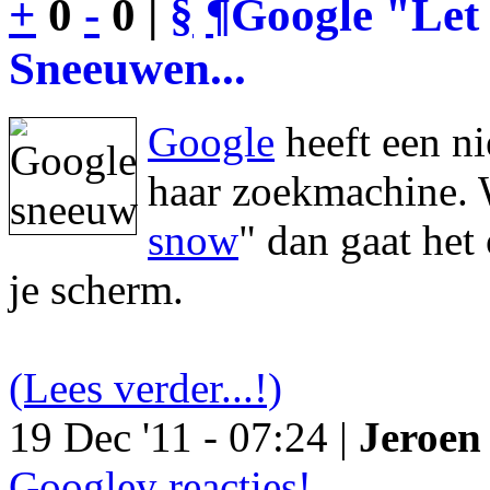
+
0
-
0 |
§
¶
Google "Let 
Sneeuwen...
Google
heeft een n
haar zoekmachine. 
snow
" dan gaat he
je scherm.
(Lees verder...!)
19 Dec '11 - 07:24 |
Jeroen 
Googley reacties!