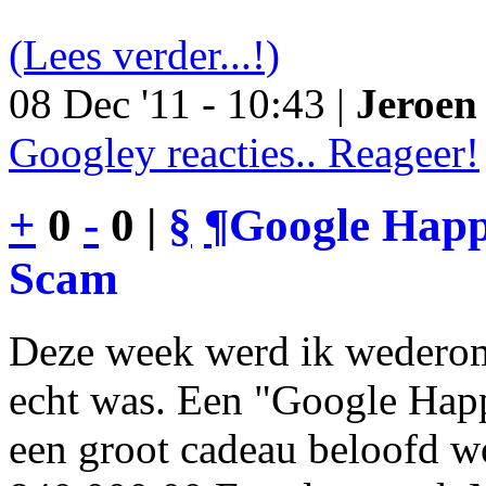
(Lees verder...!)
08 Dec '11 - 10:43 |
Jeroen 
Googley reacties.. Reageer!
+
0
-
0 |
§
¶
Google Happy
Scam
Deze week werd ik wederom
echt was. Een "Google Happ
een groot cadeau beloofd wo