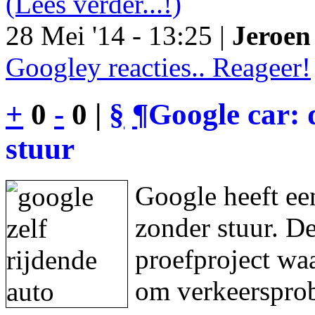
(Lees verder...!)
28 Mei '14 - 13:25 |
Jeroen 
Googley reacties.. Reageer!
+
0
-
0 |
§
¶
Google car: 
stuur
Google heeft een
zonder stuur. De
proefproject waa
om verkeersprob