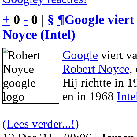
+
0
-
0 |
§
¶
Google viert
Noyce (Intel)
Google
viert v
Robert Noyce
,
Hij richtte in 
en in 1968
Inte
(Lees verder...!)