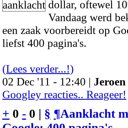
dollar, oftewel 1
Vandaag werd be
een zaak voorbereidt op Go
liefst 400 pagina's.
(Lees verder...!)
02 Dec '11 - 12:40 |
Jeroen 
Googley reacties.. Reageer!
+
0
-
0 |
§
¶
Aanklacht m
Google: 400 pagina's