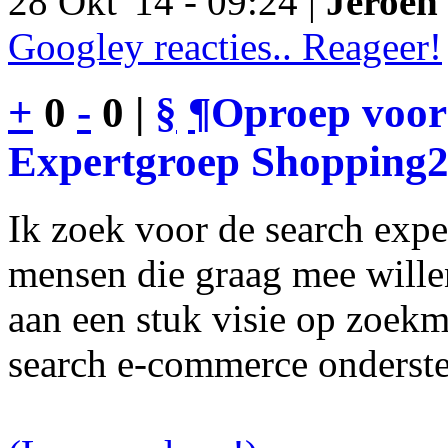
28 Okt '14 - 09:24 |
Jeroen 
Googley reacties.. Reageer!
+
0
-
0 |
§
¶
Oproep voor
Expertgroep Shopping
Ik zoek voor de search exp
mensen die graag mee will
aan een stuk visie op zoekm
search e-commerce onderst