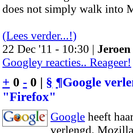
does not simply walk into M
(Lees verder...!)
22 Dec '11 - 10:30 |
Jeroen 
Googley reacties.. Reageer!
+
0
-
0 |
§
¶
Google verl
"Firefox"
Google
heeft haa
verlengd. Mozilla