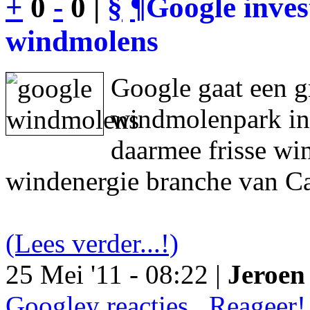
+
0
-
0 |
§
¶
Google inves
windmolens
Google gaat een g
windmolenpark in
daarmee frisse wi
windenergie branche van Ca
(Lees verder...!)
25 Mei '11 - 08:22 |
Jeroen 
Googley reacties.. Reageer!