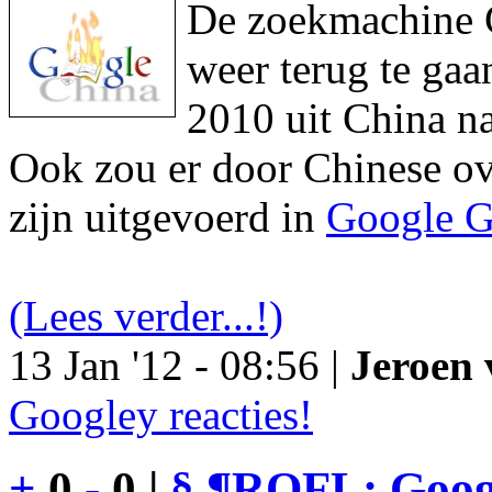
De zoekmachine Go
weer terug te gaa
2010 uit China na
Ook zou er door Chinese ove
zijn uitgevoerd in
Google G
(Lees verder...!)
13 Jan '12 - 08:56 |
Jeroen 
Googley reacties!
+
0
-
0 |
§
¶
ROFL: Googl