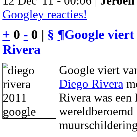
12 Dec '11 - 00:06 |
Jeroen 
Googley reacties!
+
0
-
0 |
§
¶
Google viert
Rivera
Google viert va
Diego Rivera
me
Rivera was een 
wereldberoemd w
muurschildering