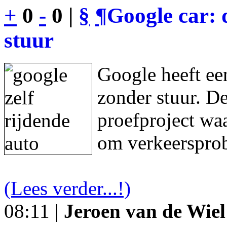
+
0
-
0 |
§
¶
Google car: 
stuur
Google heeft een
zonder stuur. De
proefproject waa
om verkeersprob
(Lees verder...!)
08:11 |
Jeroen van de Wiel