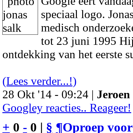
Google eert vandaa
speciaal logo. Jon
medisch onderzoeke
tot 23 juni 1995 Hi
ontdekking van het eerste s
(Lees verder...!)
28 Okt '14 - 09:24 |
Jeroen 
Googley reacties.. Reageer!
+
0
-
0 |
§
¶
Oproep voor