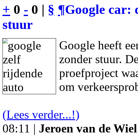
+
0
-
0 |
§
¶
Google car: 
stuur
Google heeft een
zonder stuur. De
proefproject waa
om verkeersprob
(Lees verder...!)
08:11 |
Jeroen van de Wiel