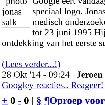
Google eert vandaa
speciaal logo. Jon
medisch onderzoeke
tot 23 juni 1995 Hi
ontdekking van het eerste s
(Lees verder...!)
28 Okt '14 - 09:24 |
Jeroen 
Googley reacties.. Reageer!
+
0
-
0 |
§
¶
Oproep voor