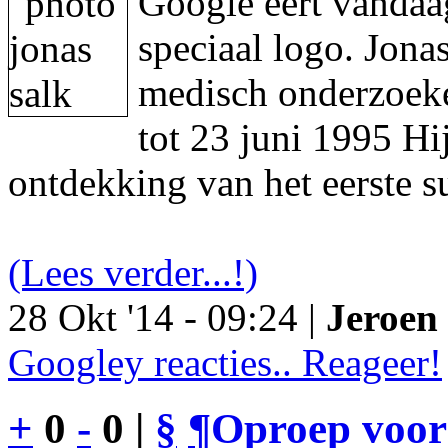
Google eert vandaa
speciaal logo. Jon
medisch onderzoeke
tot 23 juni 1995 Hi
ontdekking van het eerste s
(Lees verder...!)
28 Okt '14 - 09:24 |
Jeroen 
Googley reacties.. Reageer!
+
0
-
0 |
§
¶
Oproep voor