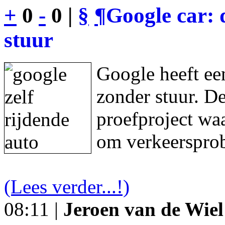
+
0
-
0 |
§
¶
Google car: 
stuur
Google heeft een
zonder stuur. De
proefproject waa
om verkeersprob
(Lees verder...!)
08:11 |
Jeroen van de Wiel