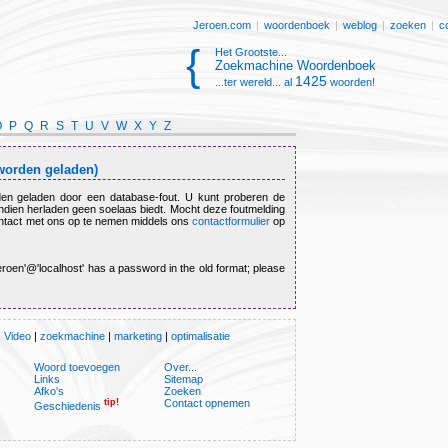
Jeroen.com
|
woordenboek
|
weblog
|
zoeken
|
c
{
Het Grootste...
Zoekmachine Woordenboek
1425
...ter wereld... al
woorden!
O
P
Q
R
S
T
U
V
W
X
Y
Z
 worden geladen)
en geladen door een database-fout. U kunt proberen de
indien herladen geen soelaas biedt. Mocht deze foutmelding
ntact met ons op te nemen middels ons
contactformulier
op
jeroen'@'localhost' has a password in the old format; please
|
Video
|
zoekmachine
|
marketing
|
optimalisatie
Woord toevoegen
Over...
Links
Sitemap
Afko's
Zoeken
tip!
Contact opnemen
Geschiedenis