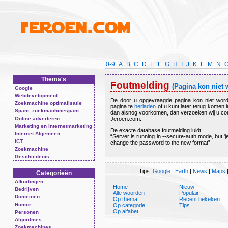
0-9
A
B
C
D
E
F
G
H
I
J
K
L
M
N
Thema's
Foutmelding
(Pagina kon niet
Google
Webdevelopment
De door u opgevraagde pagina kon niet word
Zoekmachine optimalisatie
pagina te
herladen
of u kunt later terug komen 
Spam, zoekmachinespam
dan alsnog voorkomen, dan verzoeken wij u co
Online adverteren
Jeroen.com.
Marketing en Internetmarketing
De exacte database foutmelding luidt:
Internet Algemeen
Server is running in --secure-auth mode, but '
ICT
change the password to the new format
Zoekmachine
Geschiedenis
Tips:
Google
|
Earth
|
News
|
Maps
Categorieën
Afkortingen
Home
Nieuw
Bedrijven
Alle woorden
Populair
Domeinen
Op thema
Recent bekeken
Humor
Op categorie
Tips
Op alfabet
Personen
Algoritmes
Zoekmachines