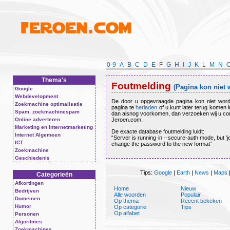
0-9
A
B
C
D
E
F
G
H
I
J
K
L
M
N
Thema's
Foutmelding
(Pagina kon niet
Google
Webdevelopment
De door u opgevraagde pagina kon niet word
Zoekmachine optimalisatie
pagina te
herladen
of u kunt later terug komen 
Spam, zoekmachinespam
dan alsnog voorkomen, dan verzoeken wij u co
Online adverteren
Jeroen.com.
Marketing en Internetmarketing
De exacte database foutmelding luidt:
Internet Algemeen
Server is running in --secure-auth mode, but '
ICT
change the password to the new format
Zoekmachine
Geschiedenis
Tips:
Google
|
Earth
|
News
|
Maps
Categorieën
Afkortingen
Home
Nieuw
Bedrijven
Alle woorden
Populair
Domeinen
Op thema
Recent bekeken
Humor
Op categorie
Tips
Op alfabet
Personen
Algoritmes
Zoekmachines