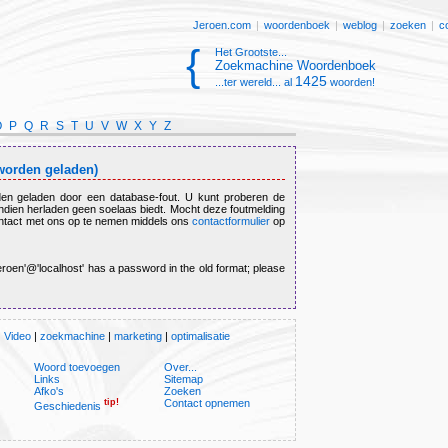
Jeroen.com
|
woordenboek
|
weblog
|
zoeken
|
c
{
Het Grootste...
Zoekmachine Woordenboek
1425
...ter wereld... al
woorden!
O
P
Q
R
S
T
U
V
W
X
Y
Z
 worden geladen)
en geladen door een database-fout. U kunt proberen de
indien herladen geen soelaas biedt. Mocht deze foutmelding
ntact met ons op te nemen middels ons
contactformulier
op
jeroen'@'localhost' has a password in the old format; please
|
Video
|
zoekmachine
|
marketing
|
optimalisatie
Woord toevoegen
Over...
Links
Sitemap
Afko's
Zoeken
tip!
Contact opnemen
Geschiedenis