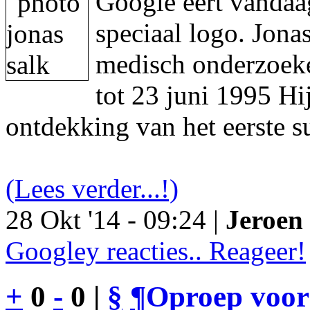
Google eert vandaa
speciaal logo. Jon
medisch onderzoeke
tot 23 juni 1995 Hi
ontdekking van het eerste s
(Lees verder...!)
28 Okt '14 - 09:24 |
Jeroen 
Googley reacties.. Reageer!
+
0
-
0 |
§
¶
Oproep voor