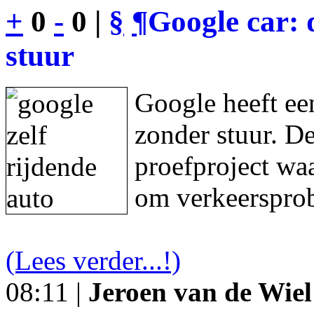
+
0
-
0 |
§
¶
Google car: 
stuur
Google heeft een
zonder stuur. De
proefproject waa
om verkeersprob
(Lees verder...!)
08:11 |
Jeroen van de Wiel