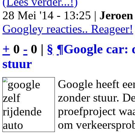
(Lees verder...!)
28 Mei '14 - 13:25 |
Jeroen 
Googley reacties.. Reageer!
+
0
-
0 |
§
¶
Google car: 
stuur
Google heeft een
zonder stuur. De
proefproject waa
om verkeersprob