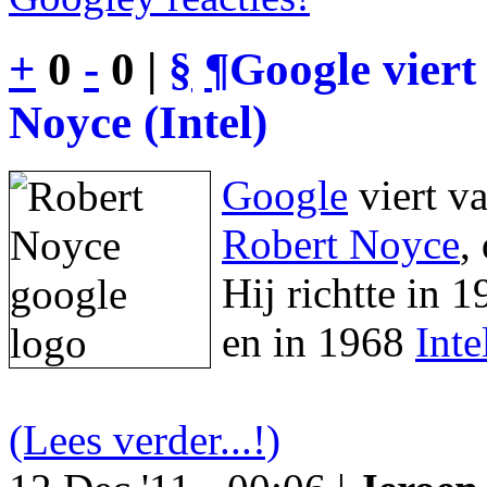
+
0
-
0 |
§
¶
Google viert
Noyce (Intel)
Google
viert v
Robert Noyce
,
Hij richtte in 
en in 1968
Inte
(Lees verder...!)