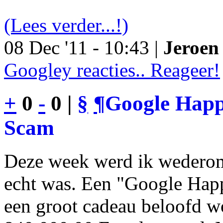
(Lees verder...!)
08 Dec '11 - 10:43 |
Jeroen 
Googley reacties.. Reageer!
+
0
-
0 |
§
¶
Google Happy
Scam
Deze week werd ik wederom
echt was. Een "Google Happ
een groot cadeau beloofd wo