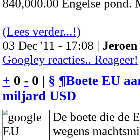
840,000.00 Engelse pond. M
(Lees verder...!)
03 Dec '11 - 17:08 |
Jeroen 
Googley reacties.. Reageer!
+
0
-
0 |
§
¶
Boete EU aan
miljard USD
De boete die de 
wegens machtsmis