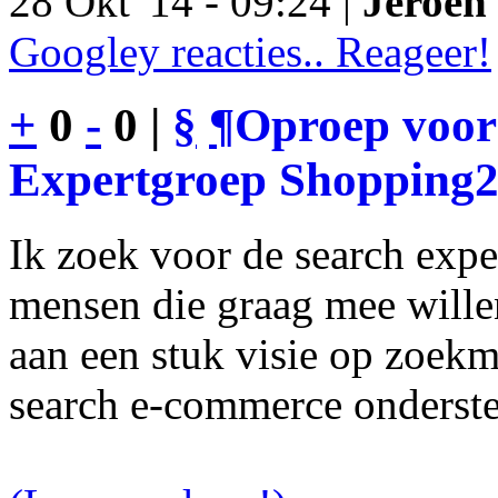
28 Okt '14 - 09:24 |
Jeroen 
Googley reacties.. Reageer!
+
0
-
0 |
§
¶
Oproep voor
Expertgroep Shopping
Ik zoek voor de search exp
mensen die graag mee will
aan een stuk visie op zoekm
search e-commerce onderst