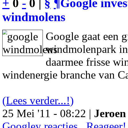
+
0
-
0 |
§
¶
Google inves
windmolens
Google gaat een g
windmolenpark in
daarmee frisse wi
windenergie branche van Ca
(Lees verder...!)
25 Mei '11 - 08:22 |
Jeroen 
Googley reacties.. Reageer!