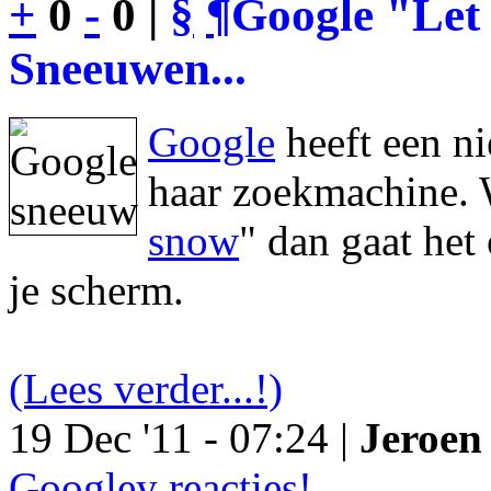
+
0
-
0 |
§
¶
Google "Let 
Sneeuwen...
Google
heeft een n
haar zoekmachine. 
snow
" dan gaat he
je scherm.
(Lees verder...!)
19 Dec '11 - 07:24 |
Jeroen 
Googley reacties!