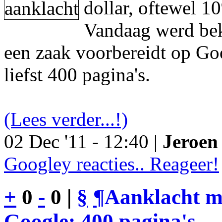
dollar, oftewel 1
Vandaag werd be
een zaak voorbereidt op Go
liefst 400 pagina's.
(Lees verder...!)
02 Dec '11 - 12:40 |
Jeroen 
Googley reacties.. Reageer!
+
0
-
0 |
§
¶
Aanklacht m
Google: 400 pagina's