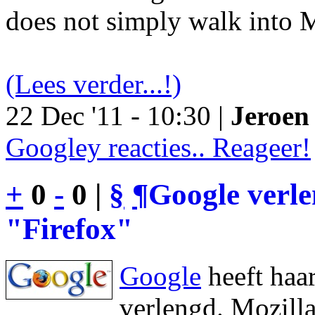
does not simply walk into M
(Lees verder...!)
22 Dec '11 - 10:30 |
Jeroen 
Googley reacties.. Reageer!
+
0
-
0 |
§
¶
Google verl
"Firefox"
Google
heeft haa
verlengd. Mozilla