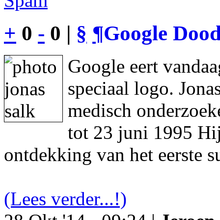
Spam
+
0
-
0 |
§
¶
Google Dood
Google eert vandaa
speciaal logo. Jon
medisch onderzoeke
tot 23 juni 1995 Hi
ontdekking van het eerste s
(Lees verder...!)