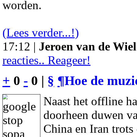
worden.
(Lees verder...!)
17:12 |
Jeroen van de Wiel
reacties.. Reageer!
+
0
-
0 |
§
¶
Hoe de muzie
Naast het offline h
doorheen duwen va
China en Iran trot