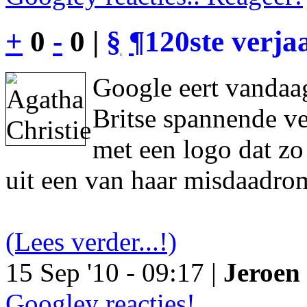
+
0
-
0 |
§
¶
120ste verja
Google eert vandaag
Britse spannende ve
met een logo dat z
uit een van haar misdaadro
(Lees verder...!)
15 Sep '10 - 09:17 |
Jeroen 
Googley reacties!