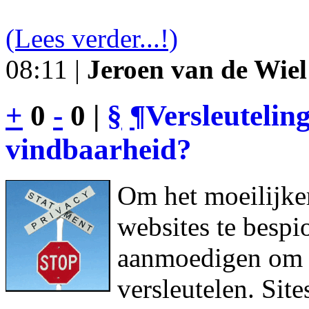
(Lees verder...!)
08:11 |
Jeroen van de Wiel
+
0
-
0 |
§
¶
Versleutelin
vindbaarheid?
Om het moeilijke
websites te bespi
aanmoedigen om h
versleutelen. Sit