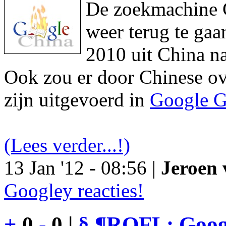
De zoekmachine Go
weer terug te gaa
2010 uit China na
Ook zou er door Chinese ove
zijn uitgevoerd in
Google G
(Lees verder...!)
13 Jan '12 - 08:56 |
Jeroen 
Googley reacties!
+
0
-
0 |
§
¶
ROFL: Googl