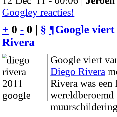
12 Dec '11 - 00:06 |
Jeroen 
Googley reacties!
+
0
-
0 |
§
¶
Google viert
Rivera
Google viert va
Diego Rivera
me
Rivera was een 
wereldberoemd w
muurschildering