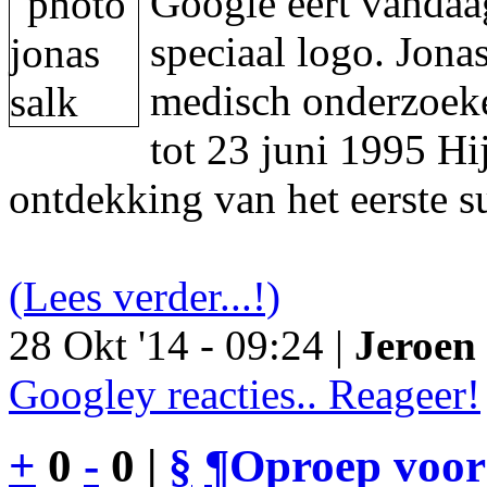
Google eert vandaa
speciaal logo. Jon
medisch onderzoeke
tot 23 juni 1995 Hi
ontdekking van het eerste s
(Lees verder...!)
28 Okt '14 - 09:24 |
Jeroen 
Googley reacties.. Reageer!
+
0
-
0 |
§
¶
Oproep voor