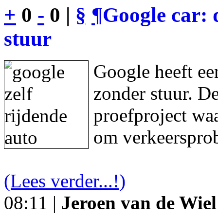
+
0
-
0 |
§
¶
Google car: 
stuur
Google heeft een
zonder stuur. De
proefproject waa
om verkeersprob
(Lees verder...!)
08:11 |
Jeroen van de Wiel