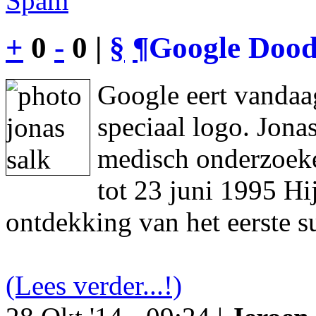
Spam
+
0
-
0 |
§
¶
Google Dood
Google eert vandaa
speciaal logo. Jon
medisch onderzoeke
tot 23 juni 1995 Hi
ontdekking van het eerste s
(Lees verder...!)