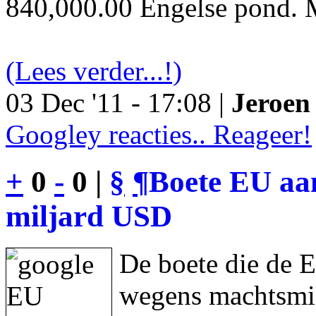
840,000.00 Engelse pond. M
(Lees verder...!)
03 Dec '11 - 17:08 |
Jeroen 
Googley reacties.. Reageer!
+
0
-
0 |
§
¶
Boete EU aan
miljard USD
De boete die de 
wegens machtsmis