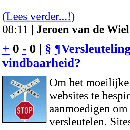
(Lees verder...!)
08:11 |
Jeroen van de Wiel
+
0
-
0 |
§
¶
Versleutelin
vindbaarheid?
Om het moeilijke
websites te bespi
aanmoedigen om h
versleutelen. Sit