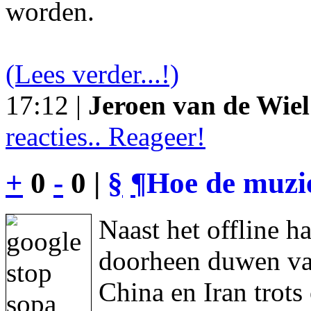
worden.
(Lees verder...!)
17:12 |
Jeroen van de Wiel
reacties.. Reageer!
+
0
-
0 |
§
¶
Hoe de muzie
Naast het offline h
doorheen duwen va
China en Iran trot