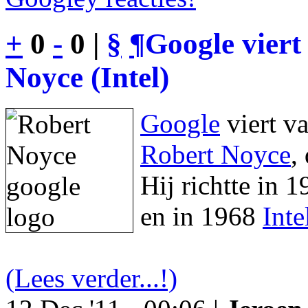
+
0
-
0 |
§
¶
Google viert
Noyce (Intel)
Google
viert v
Robert Noyce
,
Hij richtte in 
en in 1968
Inte
(Lees verder...!)