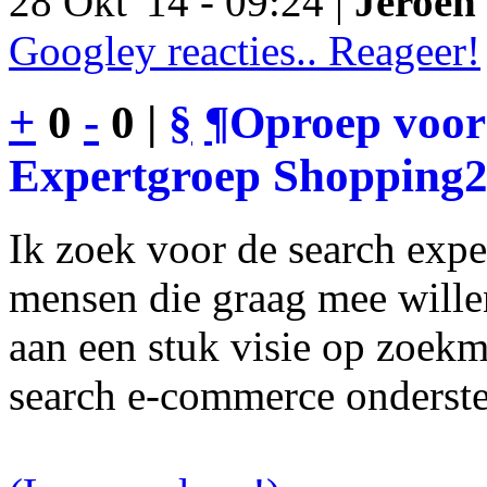
28 Okt '14 - 09:24 |
Jeroen 
Googley reacties.. Reageer!
+
0
-
0 |
§
¶
Oproep voor
Expertgroep Shopping
Ik zoek voor de search exp
mensen die graag mee will
aan een stuk visie op zoekm
search e-commerce onderst