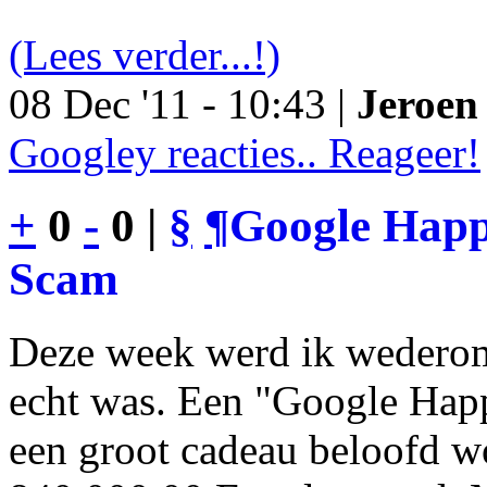
(Lees verder...!)
08 Dec '11 - 10:43 |
Jeroen 
Googley reacties.. Reageer!
+
0
-
0 |
§
¶
Google Happy
Scam
Deze week werd ik wederom
echt was. Een "Google Happ
een groot cadeau beloofd wo