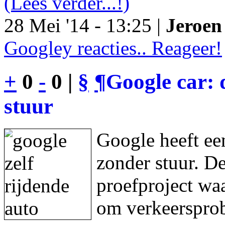
(Lees verder...!)
28 Mei '14 - 13:25 |
Jeroen 
Googley reacties.. Reageer!
+
0
-
0 |
§
¶
Google car: 
stuur
Google heeft een
zonder stuur. De
proefproject waa
om verkeersprob