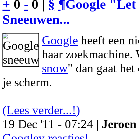
+
0
-
0 |
§
¶
Google "Let 
Sneeuwen...
Google
heeft een n
haar zoekmachine. 
snow
" dan gaat he
je scherm.
(Lees verder...!)
19 Dec '11 - 07:24 |
Jeroen 
Googley reacties!