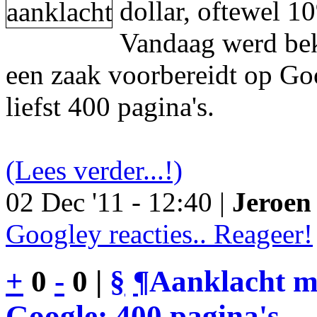
dollar, oftewel 1
Vandaag werd be
een zaak voorbereidt op Go
liefst 400 pagina's.
(Lees verder...!)
02 Dec '11 - 12:40 |
Jeroen 
Googley reacties.. Reageer!
+
0
-
0 |
§
¶
Aanklacht m
Google: 400 pagina's