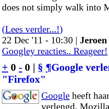
does not simply walk into M
(Lees verder...!)
22 Dec '11 - 10:30 |
Jeroen 
Googley reacties.. Reageer!
+
0
-
0 |
§
¶
Google verl
"Firefox"
Google
heeft haa
verlengd. Mozilla