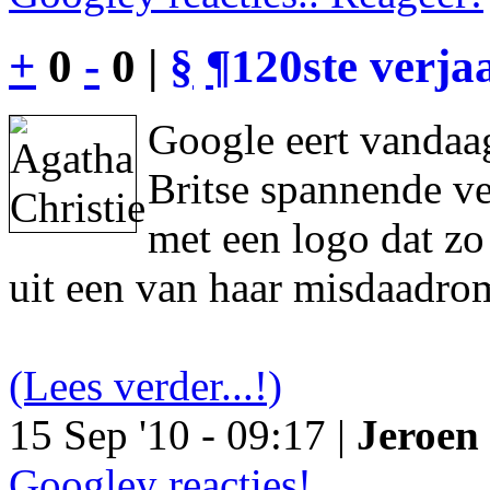
+
0
-
0 |
§
¶
120ste verja
Google eert vandaag
Britse spannende ve
met een logo dat z
uit een van haar misdaadro
(Lees verder...!)
15 Sep '10 - 09:17 |
Jeroen 
Googley reacties!