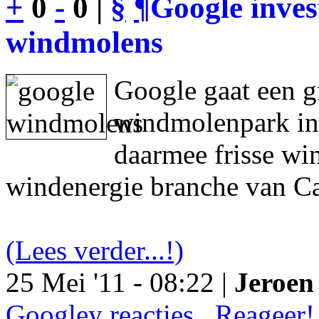
+
0
-
0 |
§
¶
Google inves
windmolens
Google gaat een g
windmolenpark in
daarmee frisse wi
windenergie branche van Ca
(Lees verder...!)
25 Mei '11 - 08:22 |
Jeroen 
Googley reacties.. Reageer!