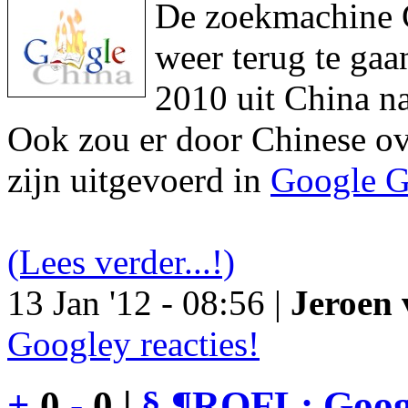
De zoekmachine Go
weer terug te gaa
2010 uit China na
Ook zou er door Chinese ove
zijn uitgevoerd in
Google G
(Lees verder...!)
13 Jan '12 - 08:56 |
Jeroen 
Googley reacties!
+
0
-
0 |
§
¶
ROFL: Googl