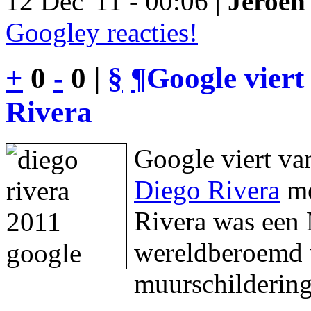
12 Dec '11 - 00:06 |
Jeroen 
Googley reacties!
+
0
-
0 |
§
¶
Google viert
Rivera
Google viert va
Diego Rivera
me
Rivera was een 
wereldberoemd w
muurschildering