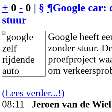
+
0
-
0 |
§
¶
Google car: 
stuur
Google heeft een
zonder stuur. De
proefproject waa
om verkeersprob
(Lees verder...!)
08:11 |
Jeroen van de Wiel