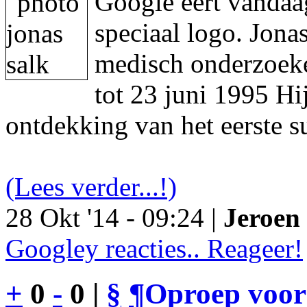
Google eert vandaa
speciaal logo. Jon
medisch onderzoeke
tot 23 juni 1995 Hi
ontdekking van het eerste s
(Lees verder...!)
28 Okt '14 - 09:24 |
Jeroen 
Googley reacties.. Reageer!
+
0
-
0 |
§
¶
Oproep voor