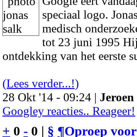
Google eert vandaa
speciaal logo. Jon
medisch onderzoeke
tot 23 juni 1995 Hi
ontdekking van het eerste s
(Lees verder...!)
28 Okt '14 - 09:24 |
Jeroen 
Googley reacties.. Reageer!
+
0
-
0 |
§
¶
Oproep voor