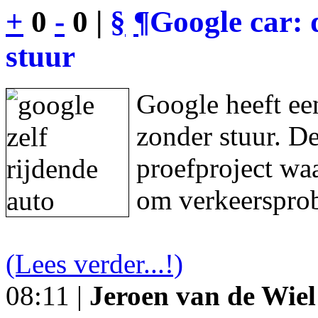
+
0
-
0 |
§
¶
Google car: 
stuur
Google heeft een
zonder stuur. De
proefproject waa
om verkeersprob
(Lees verder...!)
08:11 |
Jeroen van de Wiel