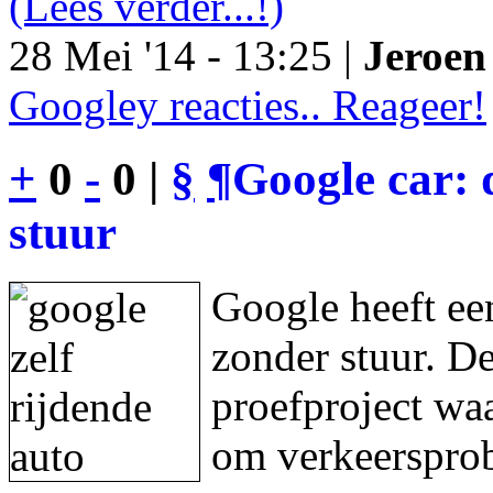
(Lees verder...!)
28 Mei '14 - 13:25 |
Jeroen 
Googley reacties.. Reageer!
+
0
-
0 |
§
¶
Google car: 
stuur
Google heeft een
zonder stuur. De
proefproject waa
om verkeersprob