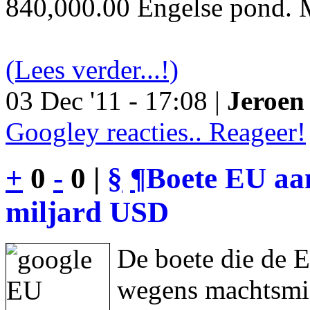
840,000.00 Engelse pond. M
(Lees verder...!)
03 Dec '11 - 17:08 |
Jeroen 
Googley reacties.. Reageer!
+
0
-
0 |
§
¶
Boete EU aan
miljard USD
De boete die de 
wegens machtsmis