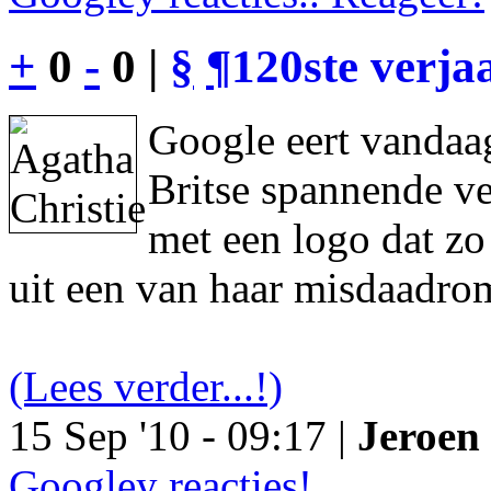
+
0
-
0 |
§
¶
120ste verja
Google eert vandaag
Britse spannende ve
met een logo dat z
uit een van haar misdaadro
(Lees verder...!)
15 Sep '10 - 09:17 |
Jeroen 
Googley reacties!