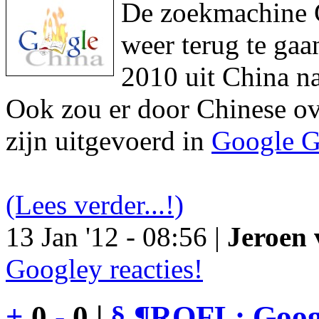
De zoekmachine Go
weer terug te gaa
2010 uit China na
Ook zou er door Chinese ove
zijn uitgevoerd in
Google G
(Lees verder...!)
13 Jan '12 - 08:56 |
Jeroen 
Googley reacties!
+
0
-
0 |
§
¶
ROFL: Googl