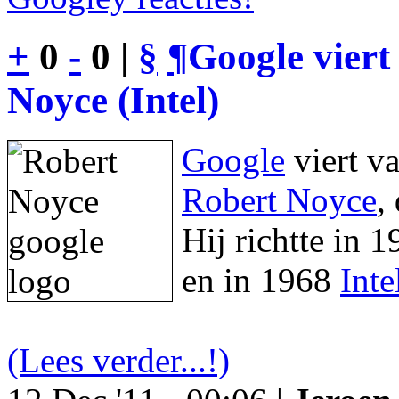
+
0
-
0 |
§
¶
Google viert
Noyce (Intel)
Google
viert v
Robert Noyce
,
Hij richtte in 
en in 1968
Inte
(Lees verder...!)