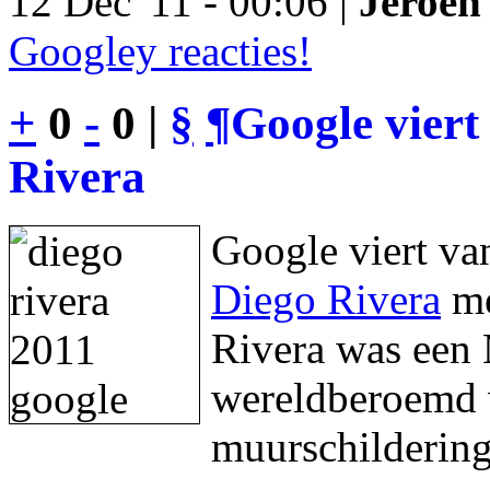
12 Dec '11 - 00:06 |
Jeroen 
Googley reacties!
+
0
-
0 |
§
¶
Google viert
Rivera
Google viert va
Diego Rivera
me
Rivera was een 
wereldberoemd w
muurschildering