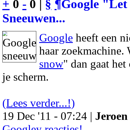
+
0
-
0 |
§
¶
Google "Let 
Sneeuwen...
Google
heeft een n
haar zoekmachine. 
snow
" dan gaat he
je scherm.
(Lees verder...!)
19 Dec '11 - 07:24 |
Jeroen 
Googley reacties!