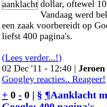
dollar, oftewel 1
Vandaag werd be
een zaak voorbereidt op Go
liefst 400 pagina's.
(Lees verder...!)
02 Dec '11 - 12:40 |
Jeroen 
Googley reacties.. Reageer!
+
0
-
0 |
§
¶
Aanklacht m
Google: 400 pagina's