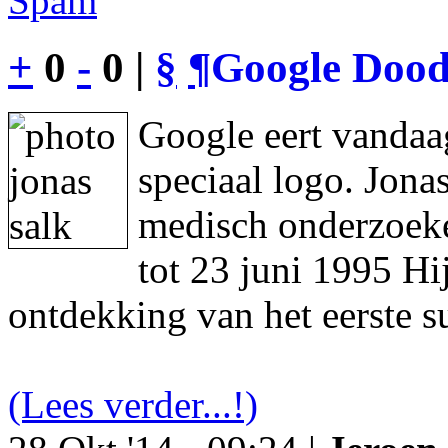
Spam
+
0
-
0 |
§
¶
Google Dood
Google eert vandaa
speciaal logo. Jon
medisch onderzoeke
tot 23 juni 1995 Hi
ontdekking van het eerste s
(Lees verder...!)