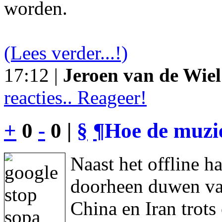
worden.
(Lees verder...!)
17:12 |
Jeroen van de Wiel
reacties.. Reageer!
+
0
-
0 |
§
¶
Hoe de muzie
Naast het offline h
doorheen duwen va
China en Iran trot