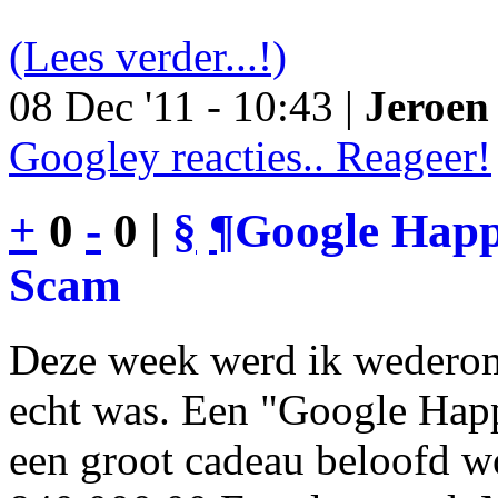
(Lees verder...!)
08 Dec '11 - 10:43 |
Jeroen 
Googley reacties.. Reageer!
+
0
-
0 |
§
¶
Google Happy
Scam
Deze week werd ik wederom
echt was. Een "Google Happ
een groot cadeau beloofd wo