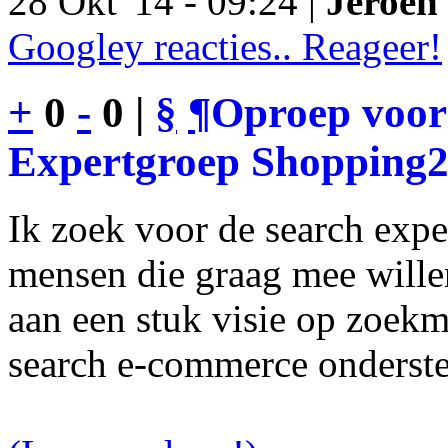
28 Okt '14 - 09:24 |
Jeroen 
Googley reacties.. Reageer!
+
0
-
0 |
§
¶
Oproep voor
Expertgroep Shopping
Ik zoek voor de search exp
mensen die graag mee will
aan een stuk visie op zoekm
search e-commerce onderst