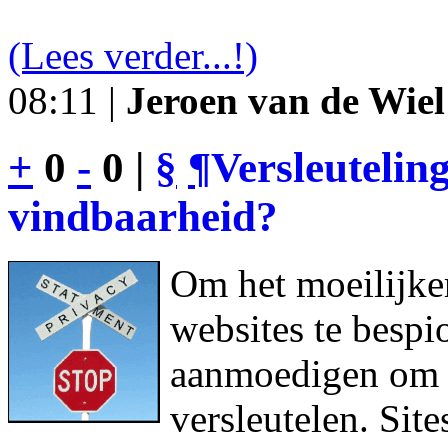
(Lees verder...!)
08:11 |
Jeroen van de Wiel
+
0
-
0 |
§
¶
Versleutelin
vindbaarheid?
Om het moeilijke
websites te bespi
aanmoedigen om h
versleutelen. Sit