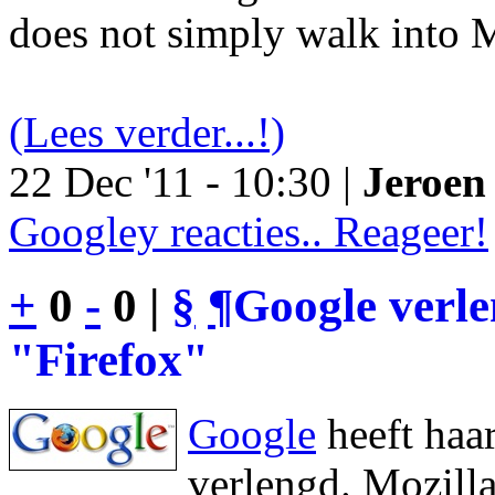
does not simply walk into M
(Lees verder...!)
22 Dec '11 - 10:30 |
Jeroen 
Googley reacties.. Reageer!
+
0
-
0 |
§
¶
Google verl
"Firefox"
Google
heeft haa
verlengd. Mozilla