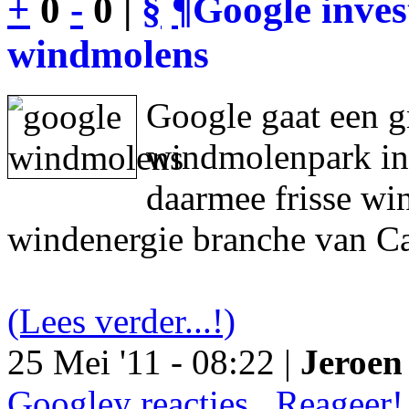
+
0
-
0 |
§
¶
Google inves
windmolens
Google gaat een g
windmolenpark in
daarmee frisse wi
windenergie branche van Ca
(Lees verder...!)
25 Mei '11 - 08:22 |
Jeroen 
Googley reacties.. Reageer!