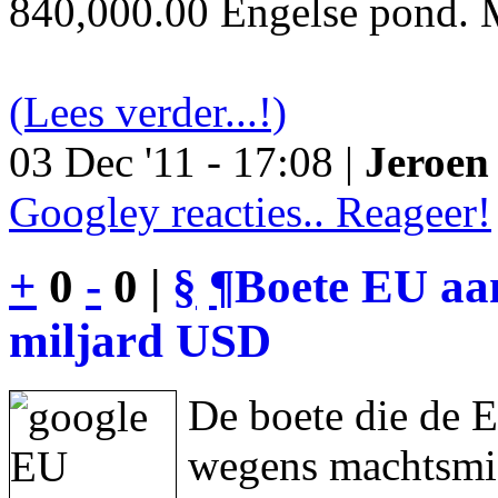
840,000.00 Engelse pond. M
(Lees verder...!)
03 Dec '11 - 17:08 |
Jeroen 
Googley reacties.. Reageer!
+
0
-
0 |
§
¶
Boete EU aan
miljard USD
De boete die de 
wegens machtsmis