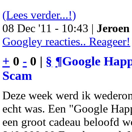
(Lees verder...!)
08 Dec '11 - 10:43 |
Jeroen 
Googley reacties.. Reageer!
+
0
-
0 |
§
¶
Google Happy
Scam
Deze week werd ik wederom
echt was. Een "Google Happ
een groot cadeau beloofd wo