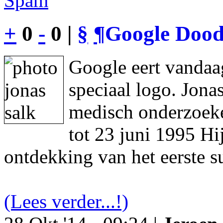
Spam
+
0
-
0 |
§
¶
Google Dood
Google eert vandaa
speciaal logo. Jon
medisch onderzoeke
tot 23 juni 1995 Hi
ontdekking van het eerste s
(Lees verder...!)