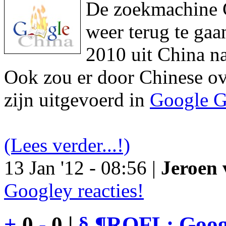
De zoekmachine Go
weer terug te gaa
2010 uit China na
Ook zou er door Chinese ove
zijn uitgevoerd in
Google G
(Lees verder...!)
13 Jan '12 - 08:56 |
Jeroen 
Googley reacties!
+
0
-
0 |
§
¶
ROFL: Googl