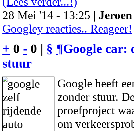
(Lees verder...!)
28 Mei '14 - 13:25 |
Jeroen 
Googley reacties.. Reageer!
+
0
-
0 |
§
¶
Google car: 
stuur
Google heeft een
zonder stuur. De
proefproject waa
om verkeersprob