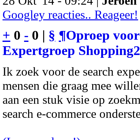
28 Okt '14 - 09:24 |
Jeroen 
Googley reacties.. Reageer!
+
0
-
0 |
§
¶
Oproep voor
Expertgroep Shopping
Ik zoek voor de search exp
mensen die graag mee will
aan een stuk visie op zoekm
search e-commerce onderst