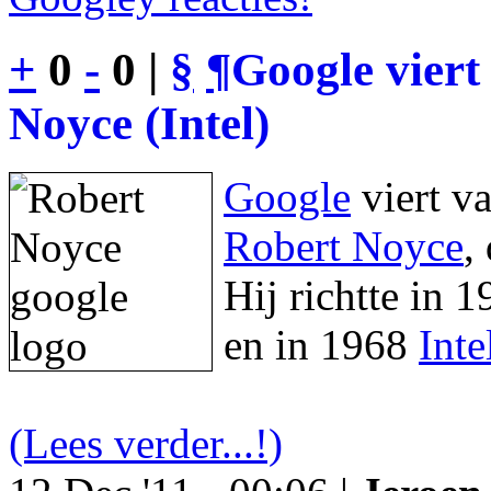
+
0
-
0 |
§
¶
Google viert
Noyce (Intel)
Google
viert v
Robert Noyce
,
Hij richtte in 
en in 1968
Inte
(Lees verder...!)