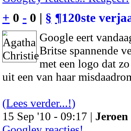
+
0
-
0 |
§
¶
120ste verja
Google eert vandaag
Britse spannende ve
met een logo dat z
uit een van haar misdaadro
(Lees verder...!)
15 Sep '10 - 09:17 |
Jeroen 
Googley reacties!