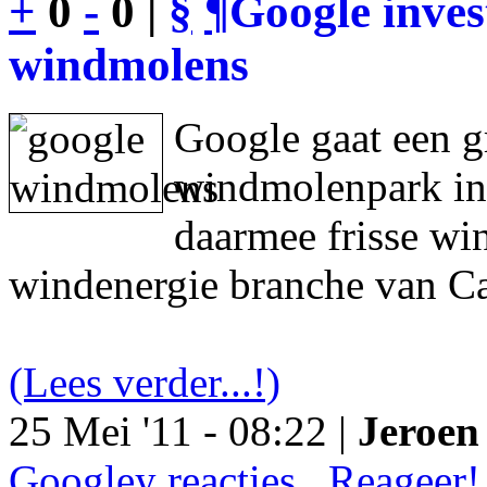
+
0
-
0 |
§
¶
Google inves
windmolens
Google gaat een g
windmolenpark in
daarmee frisse wi
windenergie branche van Ca
(Lees verder...!)
25 Mei '11 - 08:22 |
Jeroen 
Googley reacties.. Reageer!