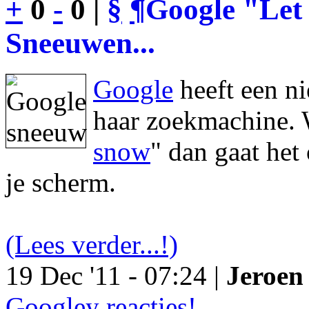
+
0
-
0 |
§
¶
Google "Let 
Sneeuwen...
Google
heeft een n
haar zoekmachine. 
snow
" dan gaat he
je scherm.
(Lees verder...!)
19 Dec '11 - 07:24 |
Jeroen 
Googley reacties!