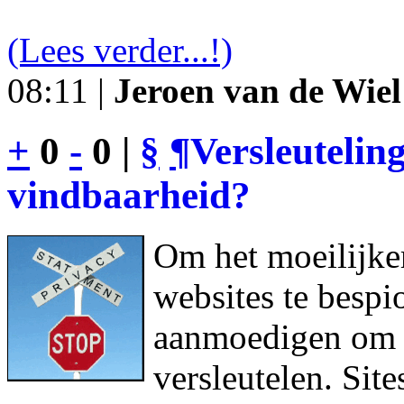
(Lees verder...!)
08:11 |
Jeroen van de Wiel
+
0
-
0 |
§
¶
Versleutelin
vindbaarheid?
Om het moeilijke
websites te bespi
aanmoedigen om h
versleutelen. Sit