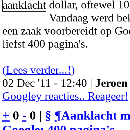
dollar, oftewel 1
Vandaag werd be
een zaak voorbereidt op Go
liefst 400 pagina's.
(Lees verder...!)
02 Dec '11 - 12:40 |
Jeroen 
Googley reacties.. Reageer!
+
0
-
0 |
§
¶
Aanklacht m
Google: 400 pagina's