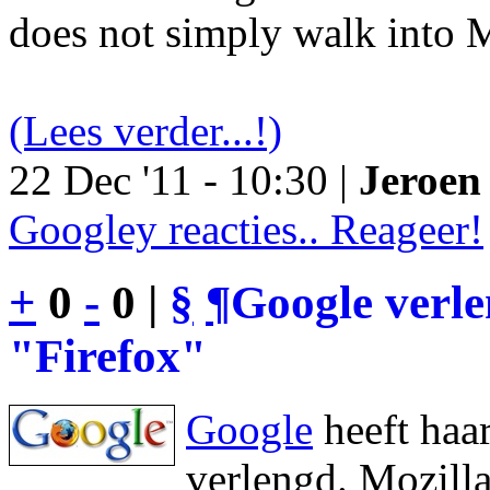
does not simply walk into M
(Lees verder...!)
22 Dec '11 - 10:30 |
Jeroen 
Googley reacties.. Reageer!
+
0
-
0 |
§
¶
Google verl
"Firefox"
Google
heeft haa
verlengd. Mozilla