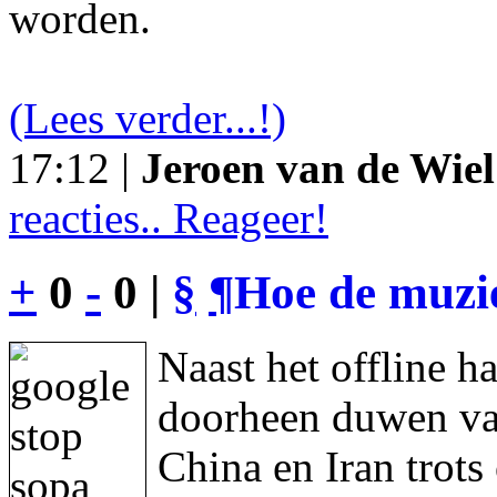
worden.
(Lees verder...!)
17:12 |
Jeroen van de Wiel
reacties.. Reageer!
+
0
-
0 |
§
¶
Hoe de muzie
Naast het offline h
doorheen duwen va
China en Iran trot