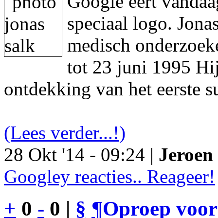
Google eert vandaa
speciaal logo. Jon
medisch onderzoeke
tot 23 juni 1995 Hi
ontdekking van het eerste s
(Lees verder...!)
28 Okt '14 - 09:24 |
Jeroen 
Googley reacties.. Reageer!
+
0
-
0 |
§
¶
Oproep voor