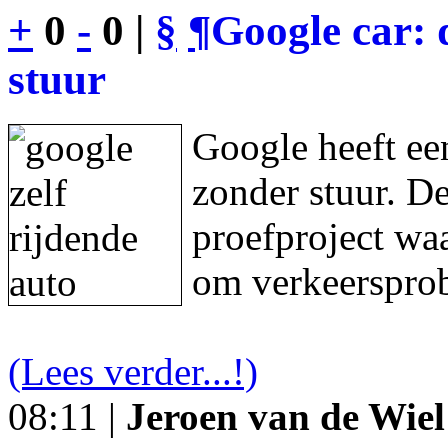
+
0
-
0 |
§
¶
Google car: 
stuur
Google heeft een
zonder stuur. De
proefproject waa
om verkeersprob
(Lees verder...!)
08:11 |
Jeroen van de Wiel