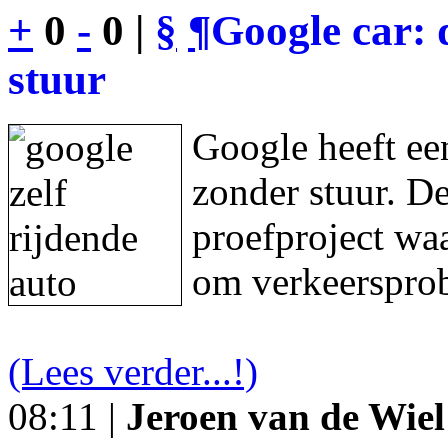
+
0
-
0 |
§
¶
Google car: 
stuur
Google heeft een
zonder stuur. De
proefproject waa
om verkeersprob
(Lees verder...!)
08:11 |
Jeroen van de Wiel