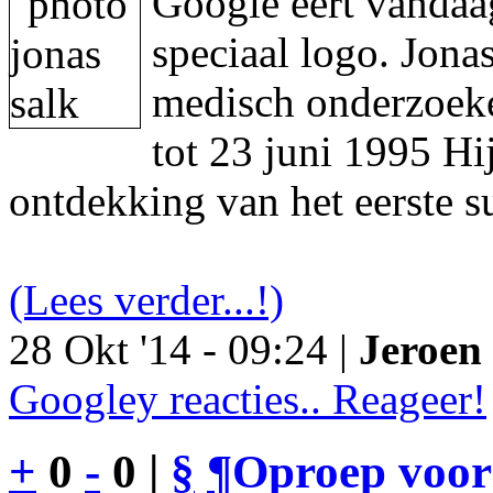
Google eert vandaa
speciaal logo. Jon
medisch onderzoeke
tot 23 juni 1995 Hi
ontdekking van het eerste s
(Lees verder...!)
28 Okt '14 - 09:24 |
Jeroen 
Googley reacties.. Reageer!
+
0
-
0 |
§
¶
Oproep voor