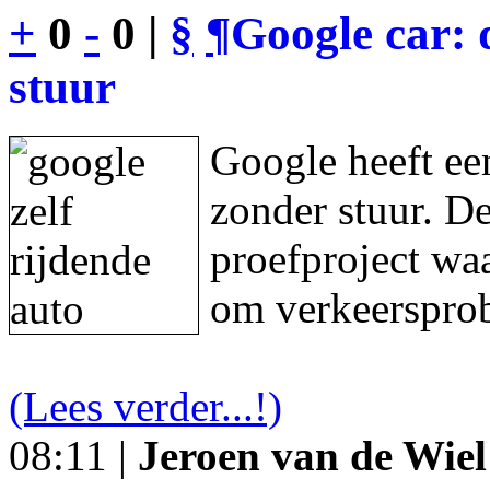
+
0
-
0 |
§
¶
Google car: 
stuur
Google heeft een
zonder stuur. De
proefproject waa
om verkeersprob
(Lees verder...!)
08:11 |
Jeroen van de Wiel