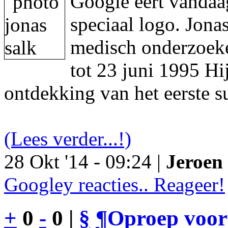
Google eert vandaa
speciaal logo. Jon
medisch onderzoeke
tot 23 juni 1995 Hi
ontdekking van het eerste s
(Lees verder...!)
28 Okt '14 - 09:24 |
Jeroen 
Googley reacties.. Reageer!
+
0
-
0 |
§
¶
Oproep voor