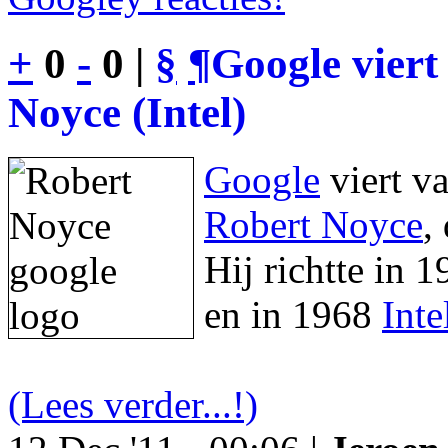
+
0
-
0 |
§
¶
Google viert
Noyce (Intel)
Google
viert v
Robert Noyce
,
Hij richtte in 
en in 1968
Inte
(Lees verder...!)