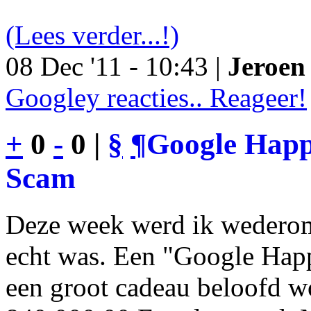
(Lees verder...!)
08 Dec '11 - 10:43 |
Jeroen 
Googley reacties.. Reageer!
+
0
-
0 |
§
¶
Google Happy
Scam
Deze week werd ik wederom
echt was. Een "Google Happ
een groot cadeau beloofd wo