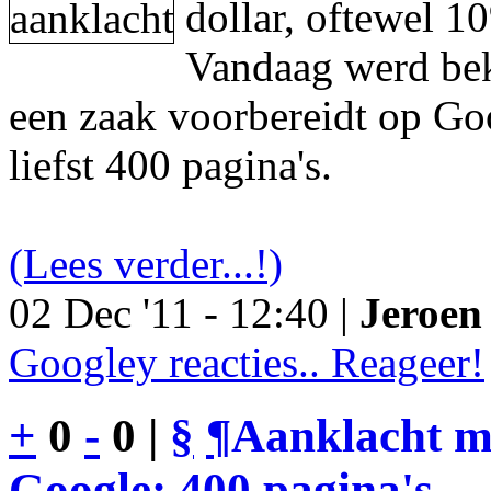
dollar, oftewel 1
Vandaag werd be
een zaak voorbereidt op Go
liefst 400 pagina's.
(Lees verder...!)
02 Dec '11 - 12:40 |
Jeroen 
Googley reacties.. Reageer!
+
0
-
0 |
§
¶
Aanklacht m
Google: 400 pagina's