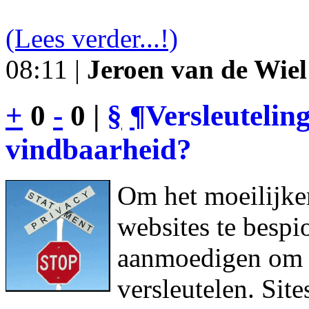
(Lees verder...!)
08:11 |
Jeroen van de Wiel
+
0
-
0 |
§
¶
Versleutelin
vindbaarheid?
Om het moeilijke
websites te bespi
aanmoedigen om h
versleutelen. Sit