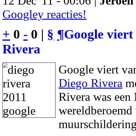
12 Dec '11 - 00:06 |
Jeroen 
Googley reacties!
+
0
-
0 |
§
¶
Google viert
Rivera
Google viert va
Diego Rivera
me
Rivera was een 
wereldberoemd w
muurschildering