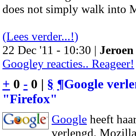
does not simply walk into M
(Lees verder...!)
22 Dec '11 - 10:30 |
Jeroen 
Googley reacties.. Reageer!
+
0
-
0 |
§
¶
Google verl
"Firefox"
Google
heeft haa
verlengd. Mozilla