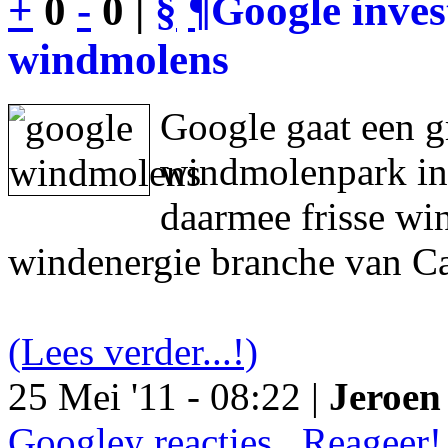
+
0
-
0 |
§
¶
Google inves
windmolens
Google gaat een g
windmolenpark in
daarmee frisse wi
windenergie branche van Ca
(Lees verder...!)
25 Mei '11 - 08:22 |
Jeroen 
Googley reacties.. Reageer!