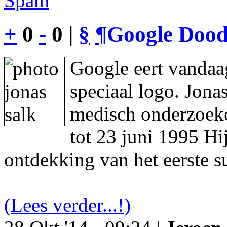
Spam
+
0
-
0 |
§
¶
Google Dood
Google eert vandaa
speciaal logo. Jon
medisch onderzoeke
tot 23 juni 1995 Hi
ontdekking van het eerste s
(Lees verder...!)