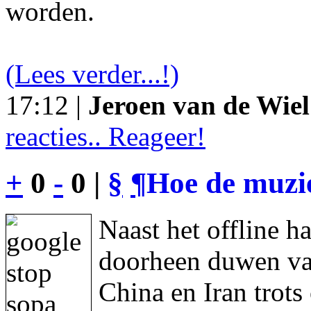
worden.
(Lees verder...!)
17:12 |
Jeroen van de Wiel
reacties.. Reageer!
+
0
-
0 |
§
¶
Hoe de muzie
Naast het offline h
doorheen duwen va
China en Iran trot