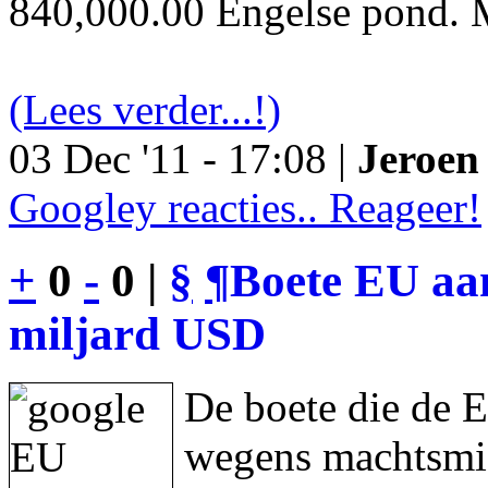
840,000.00 Engelse pond. M
(Lees verder...!)
03 Dec '11 - 17:08 |
Jeroen 
Googley reacties.. Reageer!
+
0
-
0 |
§
¶
Boete EU aan
miljard USD
De boete die de 
wegens machtsmis