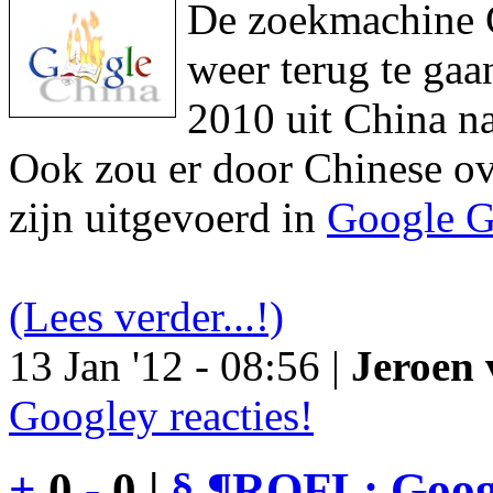
De zoekmachine Go
weer terug te gaa
2010 uit China na
Ook zou er door Chinese ove
zijn uitgevoerd in
Google G
(Lees verder...!)
13 Jan '12 - 08:56 |
Jeroen 
Googley reacties!
+
0
-
0 |
§
¶
ROFL: Googl