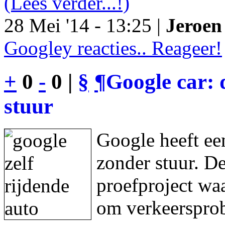
(Lees verder...!)
28 Mei '14 - 13:25 |
Jeroen 
Googley reacties.. Reageer!
+
0
-
0 |
§
¶
Google car: 
stuur
Google heeft een
zonder stuur. De
proefproject waa
om verkeersprob