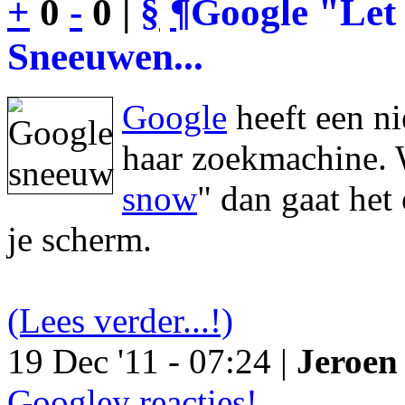
+
0
-
0 |
§
¶
Google "Let 
Sneeuwen...
Google
heeft een n
haar zoekmachine. 
snow
" dan gaat he
je scherm.
(Lees verder...!)
19 Dec '11 - 07:24 |
Jeroen 
Googley reacties!