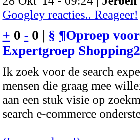
28 Okt '14 - 09:24 |
Jeroen 
Googley reacties.. Reageer!
+
0
-
0 |
§
¶
Oproep voor
Expertgroep Shopping
Ik zoek voor de search exp
mensen die graag mee will
aan een stuk visie op zoekm
search e-commerce onderst