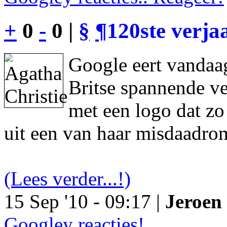
+
0
-
0 |
§
¶
120ste verja
Google eert vandaag
Britse spannende ve
met een logo dat z
uit een van haar misdaadro
(Lees verder...!)
15 Sep '10 - 09:17 |
Jeroen 
Googley reacties!