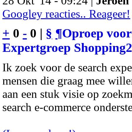
28 Okt '14 - 09:24 |
Jeroen 
Googley reacties.. Reageer!
+
0
-
0 |
§
¶
Oproep voor
Expertgroep Shopping
Ik zoek voor de search exp
mensen die graag mee will
aan een stuk visie op zoekm
search e-commerce onderst