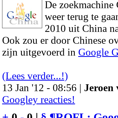
De zoekmachine Go
weer terug te gaa
2010 uit China na
Ook zou er door Chinese ove
zijn uitgevoerd in
Google G
(Lees verder...!)
13 Jan '12 - 08:56 |
Jeroen 
Googley reacties!
+
0
-
0 |
§
¶
ROFL: Googl