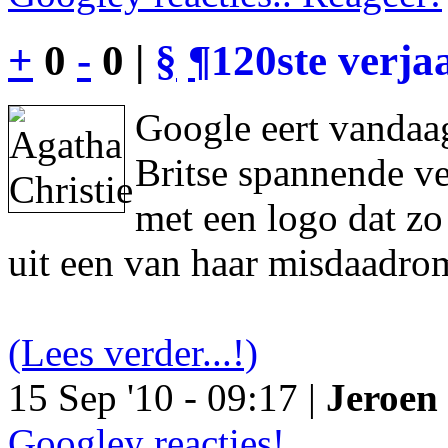
+
0
-
0 |
§
¶
120ste verja
Google eert vandaag
Britse spannende ve
met een logo dat z
uit een van haar misdaadro
(Lees verder...!)
15 Sep '10 - 09:17 |
Jeroen 
Googley reacties!