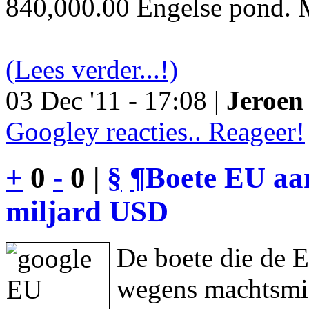
840,000.00 Engelse pond. M
(Lees verder...!)
03 Dec '11 - 17:08 |
Jeroen 
Googley reacties.. Reageer!
+
0
-
0 |
§
¶
Boete EU aan
miljard USD
De boete die de 
wegens machtsmis