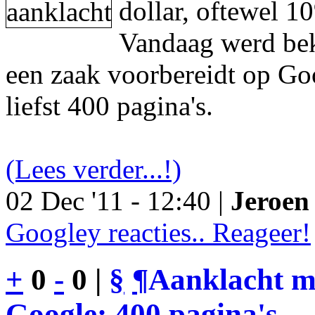
dollar, oftewel 1
Vandaag werd be
een zaak voorbereidt op Go
liefst 400 pagina's.
(Lees verder...!)
02 Dec '11 - 12:40 |
Jeroen 
Googley reacties.. Reageer!
+
0
-
0 |
§
¶
Aanklacht m
Google: 400 pagina's