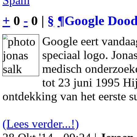
Spam
+
0
-
0 |
§
¶
Google Dood
Google eert vandaa
speciaal logo. Jon
medisch onderzoeke
tot 23 juni 1995 Hi
ontdekking van het eerste s
(Lees verder...!)