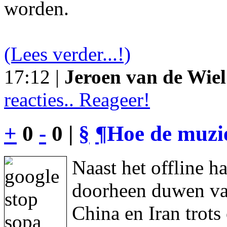
worden.
(Lees verder...!)
17:12 |
Jeroen van de Wiel
reacties.. Reageer!
+
0
-
0 |
§
¶
Hoe de muzie
Naast het offline h
doorheen duwen va
China en Iran trot