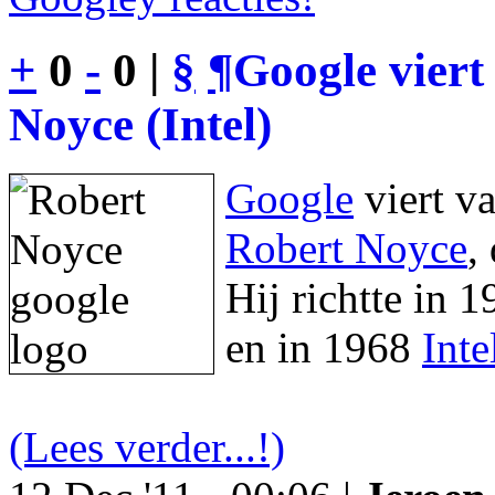
+
0
-
0 |
§
¶
Google viert
Noyce (Intel)
Google
viert v
Robert Noyce
,
Hij richtte in 
en in 1968
Inte
(Lees verder...!)