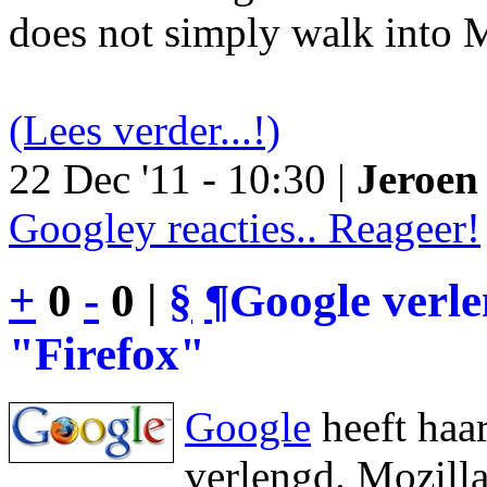
does not simply walk into M
(Lees verder...!)
22 Dec '11 - 10:30 |
Jeroen 
Googley reacties.. Reageer!
+
0
-
0 |
§
¶
Google verl
"Firefox"
Google
heeft haa
verlengd. Mozilla