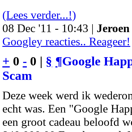
(Lees verder...!)
08 Dec '11 - 10:43 |
Jeroen 
Googley reacties.. Reageer!
+
0
-
0 |
§
¶
Google Happy
Scam
Deze week werd ik wederom
echt was. Een "Google Happ
een groot cadeau beloofd wo