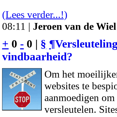
(Lees verder...!)
08:11 |
Jeroen van de Wiel
+
0
-
0 |
§
¶
Versleutelin
vindbaarheid?
Om het moeilijke
websites te bespi
aanmoedigen om h
versleutelen. Sit