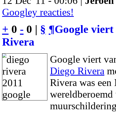
12 Dec '11 - 00:06 |
Jeroen 
Googley reacties!
+
0
-
0 |
§
¶
Google viert
Rivera
Google viert va
Diego Rivera
me
Rivera was een 
wereldberoemd w
muurschildering