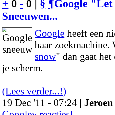
+
0
-
0 |
§
¶
Google "Let 
Sneeuwen...
Google
heeft een n
haar zoekmachine. 
snow
" dan gaat he
je scherm.
(Lees verder...!)
19 Dec '11 - 07:24 |
Jeroen 
Googley reacties!