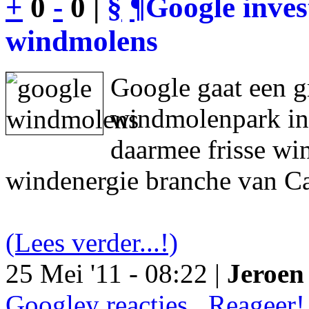
+
0
-
0 |
§
¶
Google inves
windmolens
Google gaat een g
windmolenpark in
daarmee frisse wi
windenergie branche van Ca
(Lees verder...!)
25 Mei '11 - 08:22 |
Jeroen 
Googley reacties.. Reageer!