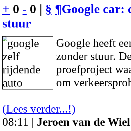
+
0
-
0 |
§
¶
Google car: 
stuur
Google heeft een
zonder stuur. De
proefproject waa
om verkeersprob
(Lees verder...!)
08:11 |
Jeroen van de Wiel