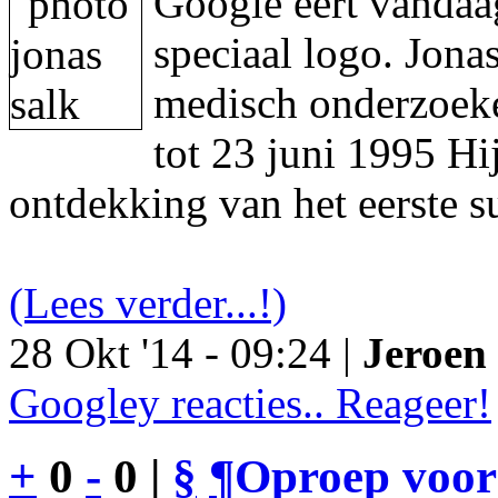
Google eert vandaa
speciaal logo. Jon
medisch onderzoeke
tot 23 juni 1995 Hi
ontdekking van het eerste s
(Lees verder...!)
28 Okt '14 - 09:24 |
Jeroen 
Googley reacties.. Reageer!
+
0
-
0 |
§
¶
Oproep voor