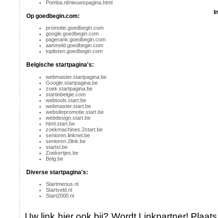
Pomba.nl/nieuwspagina.html
I
Op goedbegin.com:
promotie.goedbegin.com
google.goedbegin.com
pagerank.goedbegin.com
aanmeld.goedbegin.com
toplisten.goedbegin.com
Belgische startpagina's:
webmaster.startpagina.be
Google.startpagina.be
zoek.startpagina.be
startinbelgie.com
webtools.start.be
webmaster.start.be
websitepromotie.start.be
webdesign.start.be
html.start.be
zoekmachines.2start.be
senioren.linknet.be
senioren.2link.be
startxl.be
Zoekertjes.be
Belg.be
Diverse startpagina's:
Startmenus.nl
Startveld.nl
Start2000.nl
Uw link hier ook bij? Wordt Linkpartner! Plaats