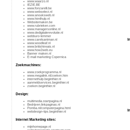
www.waarzo.nl
IEZIE.BE
www.fonzarelli.be
www.webselect.nl
www.anouksweb.nl
www.htmlhulp.nl
Websitemaken.be
www.rubrieken.com
www.managersonline.nl
www.dedigitalerevolutie.nl
webburo-lemmer
I
www.carelsantman.nl
www.woodleaf.nl
www.britishtreats.nl
www.how2web.eu
Banner maken.nl
E-mail marketing
Copernica
Zoekmachines:
www.zoekprogramma.nl
www.megalink.nl/zoeken.htm
internethulp.beginthier.nl
aanmeldservices.beginthier.nl
zoeken.beginthier.nl
Design:
multimedia.startpagina.nl
Bedrijven.linkpaginas.nl
Pomba.nl/computerpagina.html
I
webdesign-tips.beginthier.nl
Internet Marketing sites:
mijnhomepage.nl