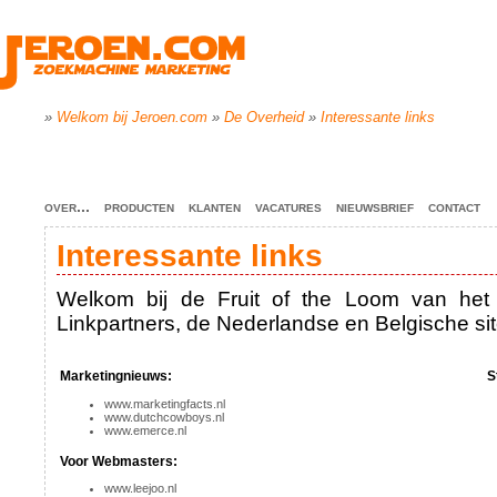
»
Welkom bij Jeroen.com
»
De Overheid
»
Interessante links
over...
producten
klanten
vacatures
nieuwsbrief
contact
Interessante links
Welkom bij de Fruit of the Loom van het I
Linkpartners, de Nederlandse en Belgische sit
Marketingnieuws:
S
www.marketingfacts.nl
www.dutchcowboys.nl
www.emerce.nl
Voor Webmasters:
www.leejoo.nl