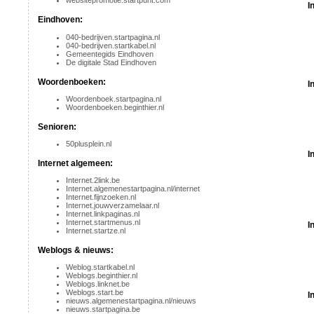
websitepromotie.startpunt.com
I
Eindhoven:
040-bedrijven.startpagina.nl
040-bedrijven.startkabel.nl
Gemeentegids Eindhoven
De digitale Stad Eindhoven
Woordenboeken:
I
Woordenboek.startpagina.nl
Woordenboeken.beginthier.nl
Senioren:
50plusplein.nl
I
Internet algemeen:
Internet.2link.be
Internet.algemenestartpagina.nl/internet
Internet.fijnzoeken.nl
Internet.jouwverzamelaar.nl
Internet.linkpaginas.nl
Internet.startmenus.nl
I
Internet.startze.nl
Weblogs & nieuws:
Weblog.startkabel.nl
Weblogs.beginthier.nl
Weblogs.linknet.be
Weblogs.start.be
I
nieuws.algemenestartpagina.nl/nieuws
nieuws.startpagina.be