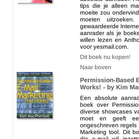
tips die je alleen m
moeite zou ondervinde
moeten uitzoeken
gewaardeerde Interne
aanrader als je boek
willen lezen en Anth
voor yesmail.com.
Dit boek nu kopen!
Naar boven
Permission-Based E
Works! - by Kim M
Een absolute aanra
boek over Permissio
diverse showcases va
moet en geeft ee
ongeschreven regels 
Marketing tool. Dit b
die e-mail wil inzet