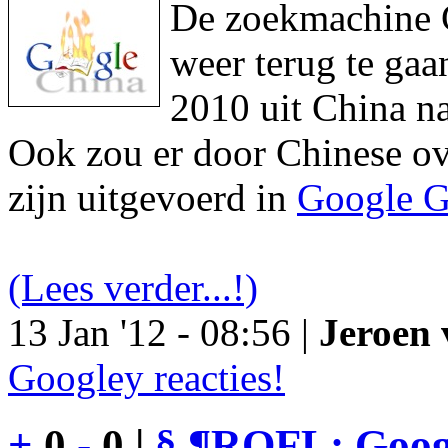
De zoekmachine Go
weer terug te gaa
2010 uit China na
Ook zou er door Chinese ove
zijn uitgevoerd in
Google G
(Lees verder...!)
13 Jan '12 - 08:56 |
Jeroen 
Googley reacties!
+
0
-
0 |
§
¶
ROFL: Googl