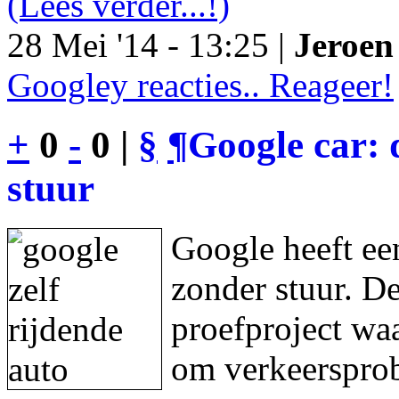
(Lees verder...!)
28 Mei '14 - 13:25 |
Jeroen 
Googley reacties.. Reageer!
+
0
-
0 |
§
¶
Google car: 
stuur
Google heeft een
zonder stuur. De
proefproject waa
om verkeersprob