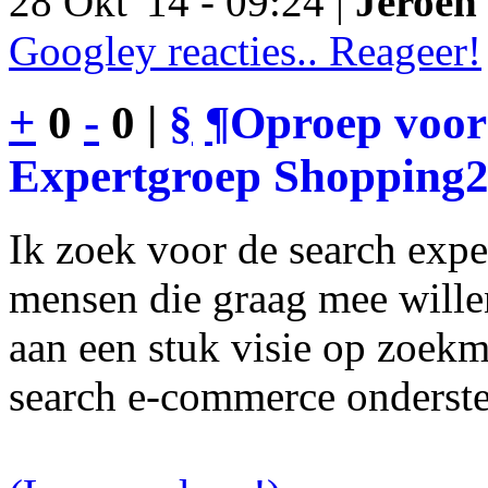
28 Okt '14 - 09:24 |
Jeroen 
Googley reacties.. Reageer!
+
0
-
0 |
§
¶
Oproep voor
Expertgroep Shopping
Ik zoek voor de search exp
mensen die graag mee will
aan een stuk visie op zoekm
search e-commerce onderst