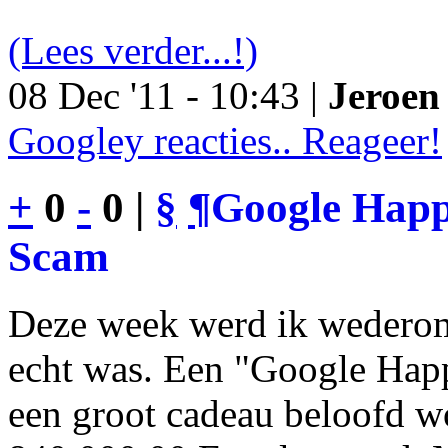
(Lees verder...!)
08 Dec '11 - 10:43 |
Jeroen 
Googley reacties.. Reageer!
+
0
-
0 |
§
¶
Google Happy
Scam
Deze week werd ik wederom
echt was. Een "Google Happ
een groot cadeau beloofd wo