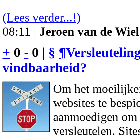
(Lees verder...!)
08:11 |
Jeroen van de Wiel
+
0
-
0 |
§
¶
Versleutelin
vindbaarheid?
Om het moeilijke
websites te bespi
aanmoedigen om h
versleutelen. Sit