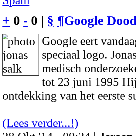
Spam
+
0
-
0 |
§
¶
Google Dood
Google eert vandaa
speciaal logo. Jon
medisch onderzoeke
tot 23 juni 1995 Hi
ontdekking van het eerste s
(Lees verder...!)