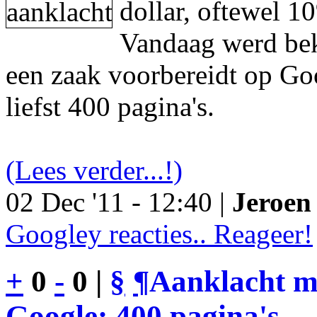
dollar, oftewel 1
Vandaag werd be
een zaak voorbereidt op Go
liefst 400 pagina's.
(Lees verder...!)
02 Dec '11 - 12:40 |
Jeroen 
Googley reacties.. Reageer!
+
0
-
0 |
§
¶
Aanklacht m
Google: 400 pagina's