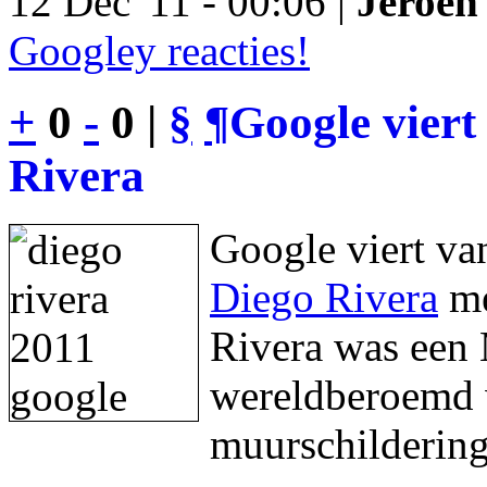
12 Dec '11 - 00:06 |
Jeroen 
Googley reacties!
+
0
-
0 |
§
¶
Google viert
Rivera
Google viert va
Diego Rivera
me
Rivera was een 
wereldberoemd w
muurschildering