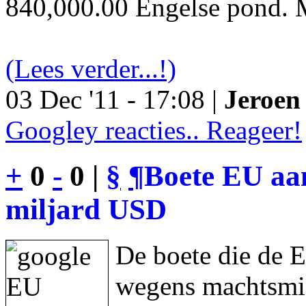
840,000.00 Engelse pond. M
(Lees verder...!)
03 Dec '11 - 17:08 |
Jeroen 
Googley reacties.. Reageer!
+
0
-
0 |
§
¶
Boete EU aan
miljard USD
De boete die de 
wegens machtsmis