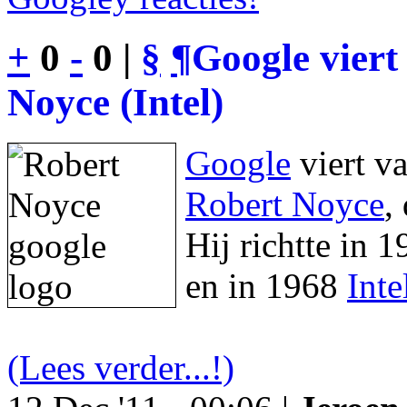
+
0
-
0 |
§
¶
Google viert
Noyce (Intel)
Google
viert v
Robert Noyce
,
Hij richtte in 
en in 1968
Inte
(Lees verder...!)