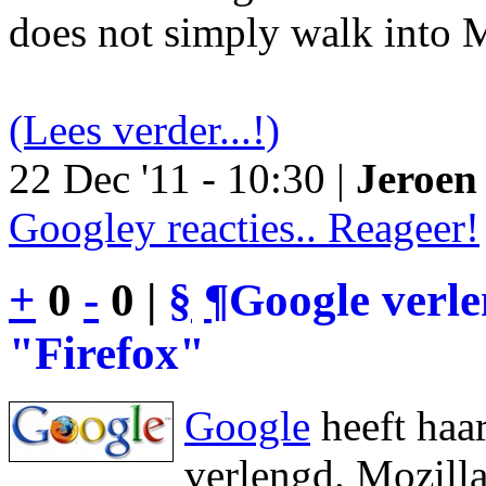
does not simply walk into M
(Lees verder...!)
22 Dec '11 - 10:30 |
Jeroen 
Googley reacties.. Reageer!
+
0
-
0 |
§
¶
Google verl
"Firefox"
Google
heeft haa
verlengd. Mozilla