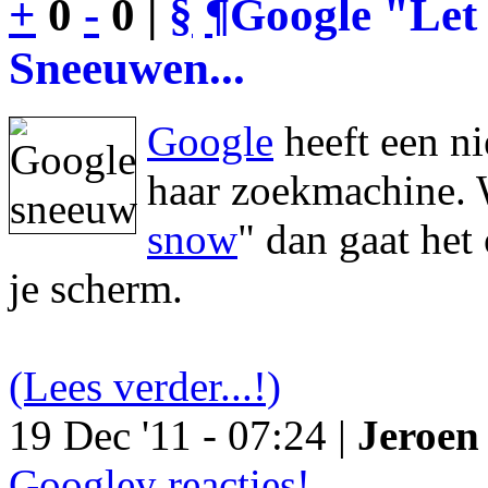
+
0
-
0 |
§
¶
Google "Let 
Sneeuwen...
Google
heeft een n
haar zoekmachine. 
snow
" dan gaat he
je scherm.
(Lees verder...!)
19 Dec '11 - 07:24 |
Jeroen 
Googley reacties!