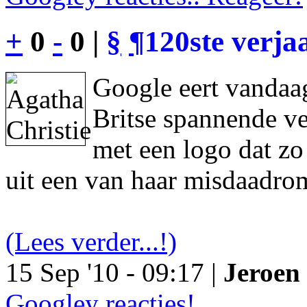
+
0
-
0 |
§
¶
120ste verja
Google eert vandaag
Britse spannende ve
met een logo dat z
uit een van haar misdaadro
(Lees verder...!)
15 Sep '10 - 09:17 |
Jeroen 
Googley reacties!