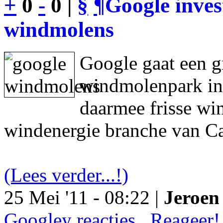
+
0
-
0 |
§
¶
Google inves
windmolens
Google gaat een g
windmolenpark in
daarmee frisse wi
windenergie branche van Ca
(Lees verder...!)
25 Mei '11 - 08:22 |
Jeroen 
Googley reacties.. Reageer!