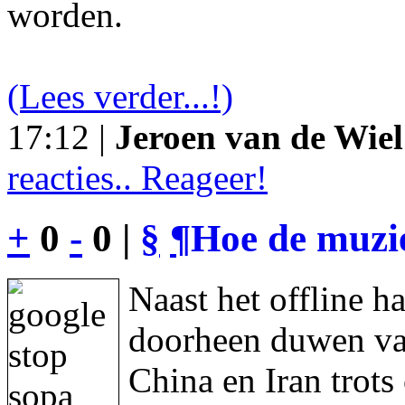
worden.
(Lees verder...!)
17:12 |
Jeroen van de Wiel
reacties.. Reageer!
+
0
-
0 |
§
¶
Hoe de muzie
Naast het offline h
doorheen duwen va
China en Iran trot