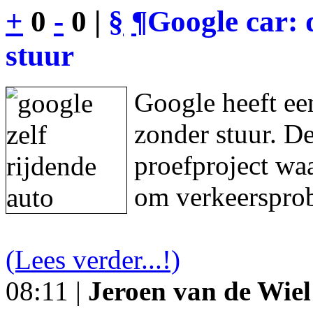
+
0
-
0 |
§
¶
Google car: 
stuur
Google heeft een
zonder stuur. De
proefproject waa
om verkeersprob
(Lees verder...!)
08:11 |
Jeroen van de Wiel