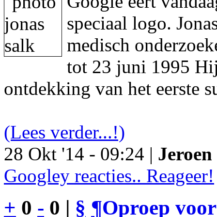
Google eert vandaa
speciaal logo. Jon
medisch onderzoeke
tot 23 juni 1995 Hi
ontdekking van het eerste s
(Lees verder...!)
28 Okt '14 - 09:24 |
Jeroen 
Googley reacties.. Reageer!
+
0
-
0 |
§
¶
Oproep voor