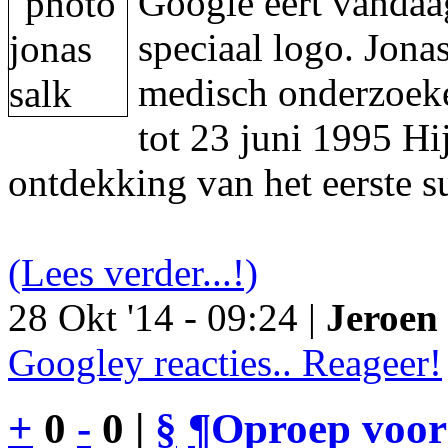
Google eert vandaa
speciaal logo. Jon
medisch onderzoeke
tot 23 juni 1995 Hi
ontdekking van het eerste s
(Lees verder...!)
28 Okt '14 - 09:24 |
Jeroen 
Googley reacties.. Reageer!
+
0
-
0 |
§
¶
Oproep voor