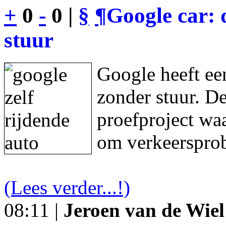
+
0
-
0 |
§
¶
Google car: 
stuur
Google heeft een
zonder stuur. De
proefproject waa
om verkeersprob
(Lees verder...!)
08:11 |
Jeroen van de Wiel