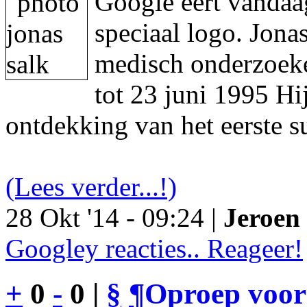
Google eert vandaa
speciaal logo. Jon
medisch onderzoeke
tot 23 juni 1995 Hi
ontdekking van het eerste s
(Lees verder...!)
28 Okt '14 - 09:24 |
Jeroen 
Googley reacties.. Reageer!
+
0
-
0 |
§
¶
Oproep voor