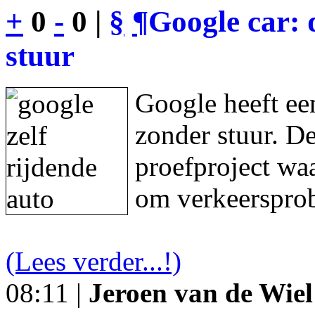
+
0
-
0 |
§
¶
Google car: 
stuur
Google heeft een
zonder stuur. De
proefproject waa
om verkeersprob
(Lees verder...!)
08:11 |
Jeroen van de Wiel