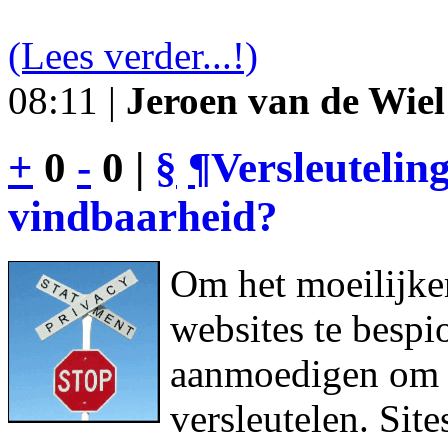
(Lees verder...!)
08:11 |
Jeroen van de Wiel
+
0
-
0 |
§
¶
Versleutelin
vindbaarheid?
Om het moeilijke
websites te bespi
aanmoedigen om h
versleutelen. Sit