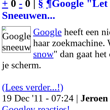
+
0
-
0 |
§
¶
Google "Let 
Sneeuwen...
Google
heeft een n
haar zoekmachine. 
snow
" dan gaat he
je scherm.
(Lees verder...!)
19 Dec '11 - 07:24 |
Jeroen 
Googley reacties!