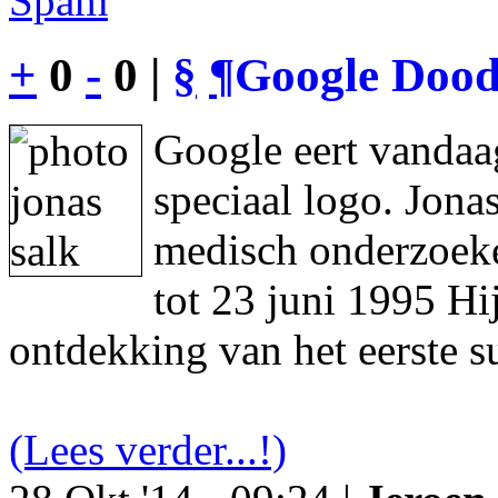
Spam
+
0
-
0 |
§
¶
Google Dood
Google eert vandaa
speciaal logo. Jon
medisch onderzoeke
tot 23 juni 1995 Hi
ontdekking van het eerste s
(Lees verder...!)