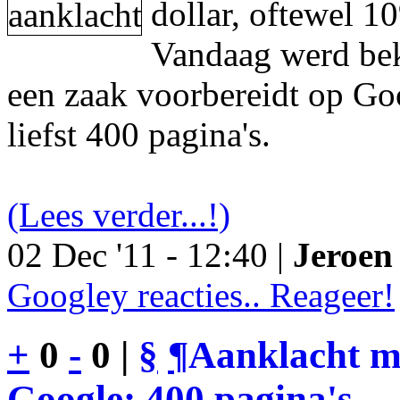
dollar, oftewel 1
Vandaag werd be
een zaak voorbereidt op Go
liefst 400 pagina's.
(Lees verder...!)
02 Dec '11 - 12:40 |
Jeroen 
Googley reacties.. Reageer!
+
0
-
0 |
§
¶
Aanklacht m
Google: 400 pagina's