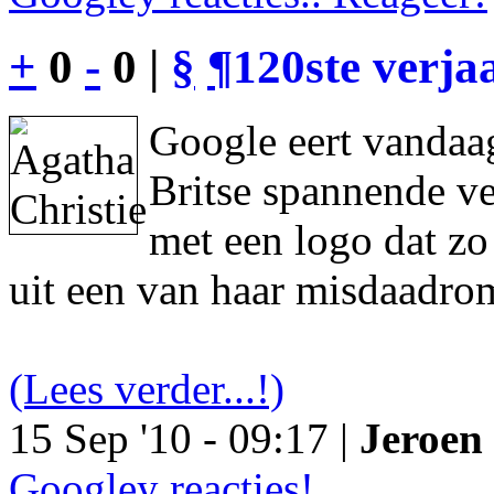
+
0
-
0 |
§
¶
120ste verja
Google eert vandaag
Britse spannende ve
met een logo dat z
uit een van haar misdaadro
(Lees verder...!)
15 Sep '10 - 09:17 |
Jeroen 
Googley reacties!