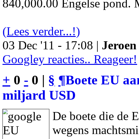
840,000.00 Engelse pond. M
(Lees verder...!)
03 Dec '11 - 17:08 |
Jeroen 
Googley reacties.. Reageer!
+
0
-
0 |
§
¶
Boete EU aan
miljard USD
De boete die de 
wegens machtsmis