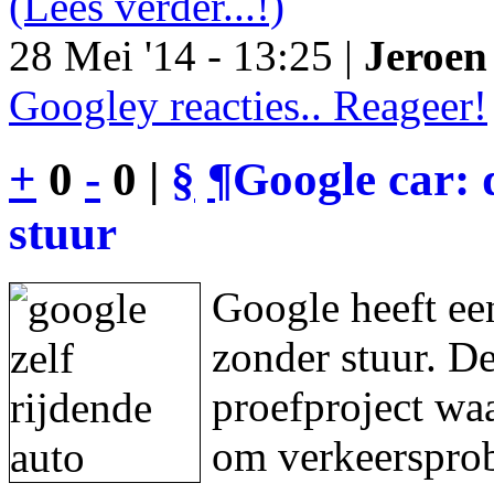
(Lees verder...!)
28 Mei '14 - 13:25 |
Jeroen 
Googley reacties.. Reageer!
+
0
-
0 |
§
¶
Google car: 
stuur
Google heeft een
zonder stuur. De
proefproject waa
om verkeersprob