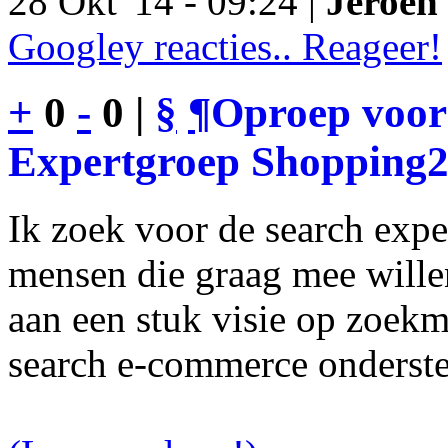
28 Okt '14 - 09:24 |
Jeroen 
Googley reacties.. Reageer!
+
0
-
0 |
§
¶
Oproep voor
Expertgroep Shopping
Ik zoek voor de search exp
mensen die graag mee will
aan een stuk visie op zoekm
search e-commerce onderst