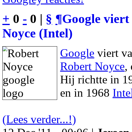
+
0
-
0 |
§
¶
Google viert
Noyce (Intel)
Google
viert v
Robert Noyce
,
Hij richtte in 
en in 1968
Inte
(Lees verder...!)