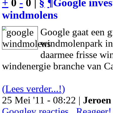
+
0
-
0 |
§
¶
Google inves
windmolens
Google gaat een g
windmolenpark in
daarmee frisse wi
windenergie branche van Ca
(Lees verder...!)
25 Mei '11 - 08:22 |
Jeroen 
Googley reacties.. Reageer!