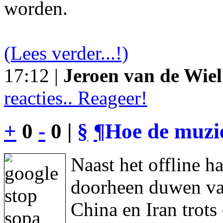
worden.
(Lees verder...!)
17:12 |
Jeroen van de Wiel
reacties.. Reageer!
+
0
-
0 |
§
¶
Hoe de muzie
Naast het offline h
doorheen duwen va
China en Iran trot