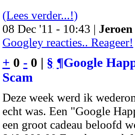
(Lees verder...!)
08 Dec '11 - 10:43 |
Jeroen 
Googley reacties.. Reageer!
+
0
-
0 |
§
¶
Google Happy
Scam
Deze week werd ik wederom
echt was. Een "Google Happ
een groot cadeau beloofd wo