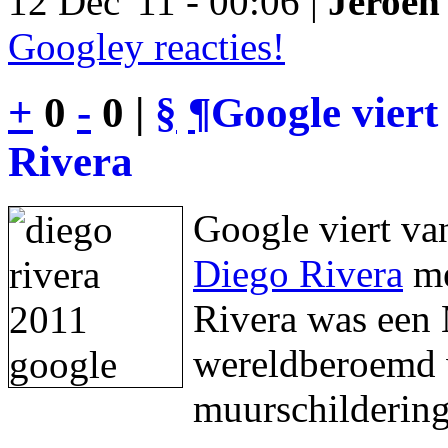
12 Dec '11 - 00:06 |
Jeroen 
Googley reacties!
+
0
-
0 |
§
¶
Google viert
Rivera
Google viert va
Diego Rivera
me
Rivera was een 
wereldberoemd w
muurschildering