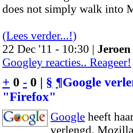
does not simply walk into M
(Lees verder...!)
22 Dec '11 - 10:30 |
Jeroen 
Googley reacties.. Reageer!
+
0
-
0 |
§
¶
Google verl
"Firefox"
Google
heeft haa
verlengd. Mozilla