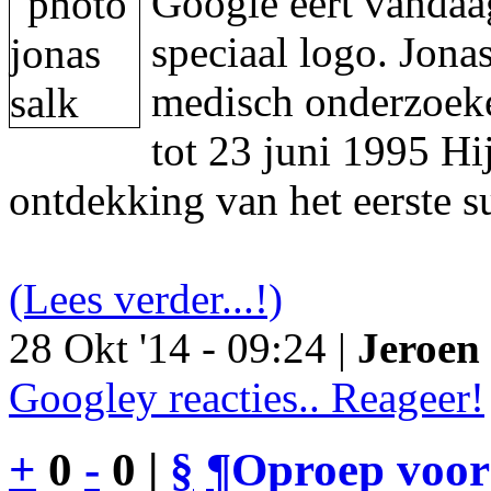
Google eert vandaa
speciaal logo. Jon
medisch onderzoeke
tot 23 juni 1995 Hi
ontdekking van het eerste s
(Lees verder...!)
28 Okt '14 - 09:24 |
Jeroen 
Googley reacties.. Reageer!
+
0
-
0 |
§
¶
Oproep voor