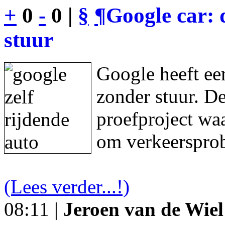
+
0
-
0 |
§
¶
Google car: 
stuur
Google heeft een
zonder stuur. De
proefproject waa
om verkeersprob
(Lees verder...!)
08:11 |
Jeroen van de Wiel