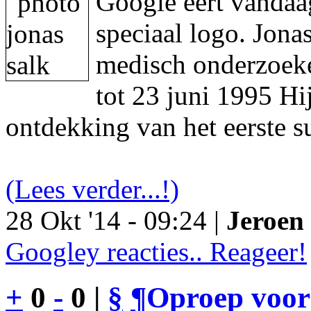
Google eert vandaa
speciaal logo. Jon
medisch onderzoeke
tot 23 juni 1995 Hi
ontdekking van het eerste s
(Lees verder...!)
28 Okt '14 - 09:24 |
Jeroen 
Googley reacties.. Reageer!
+
0
-
0 |
§
¶
Oproep voor