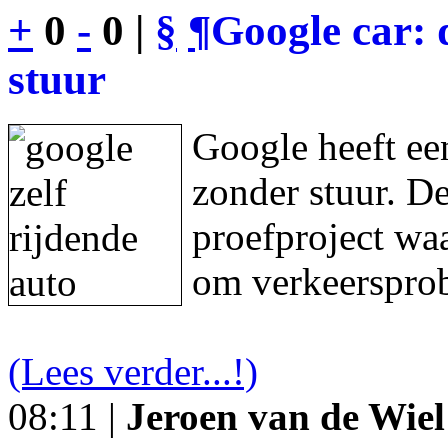
+
0
-
0 |
§
¶
Google car: 
stuur
Google heeft een
zonder stuur. De
proefproject waa
om verkeersprob
(Lees verder...!)
08:11 |
Jeroen van de Wiel