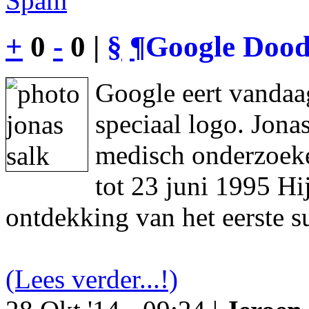
Spam
+
0
-
0 |
§
¶
Google Dood
Google eert vandaa
speciaal logo. Jon
medisch onderzoeke
tot 23 juni 1995 Hi
ontdekking van het eerste s
(Lees verder...!)