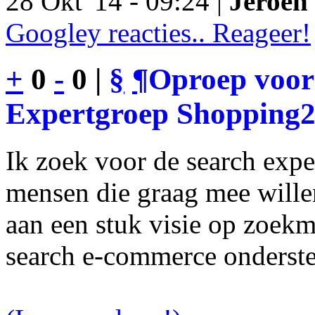
28 Okt '14 - 09:24 |
Jeroen 
Googley reacties.. Reageer!
+
0
-
0 |
§
¶
Oproep voor
Expertgroep Shopping
Ik zoek voor de search exp
mensen die graag mee will
aan een stuk visie op zoekm
search e-commerce onderst