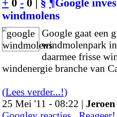
+
0
-
0 |
§
¶
Google inves
windmolens
Google gaat een g
windmolenpark in
daarmee frisse wi
windenergie branche van Ca
(Lees verder...!)
25 Mei '11 - 08:22 |
Jeroen 
Googley reacties.. Reageer!