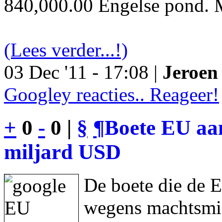
840,000.00 Engelse pond. M
(Lees verder...!)
03 Dec '11 - 17:08 |
Jeroen 
Googley reacties.. Reageer!
+
0
-
0 |
§
¶
Boete EU aan
miljard USD
De boete die de 
wegens machtsmis