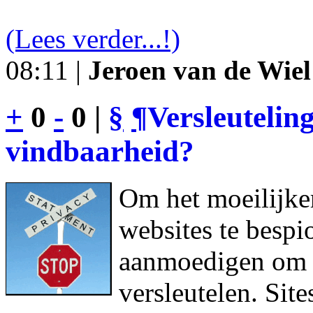
(Lees verder...!)
08:11 |
Jeroen van de Wiel
+
0
-
0 |
§
¶
Versleutelin
vindbaarheid?
Om het moeilijke
websites te bespi
aanmoedigen om h
versleutelen. Sit