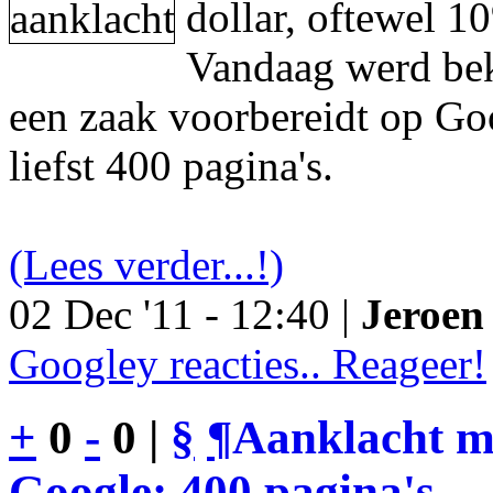
dollar, oftewel 1
Vandaag werd be
een zaak voorbereidt op Go
liefst 400 pagina's.
(Lees verder...!)
02 Dec '11 - 12:40 |
Jeroen 
Googley reacties.. Reageer!
+
0
-
0 |
§
¶
Aanklacht m
Google: 400 pagina's