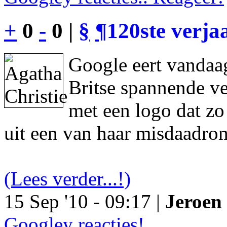
+
0
-
0 |
§
¶
120ste verja
Google eert vandaag
Britse spannende ve
met een logo dat z
uit een van haar misdaadro
(Lees verder...!)
15 Sep '10 - 09:17 |
Jeroen 
Googley reacties!