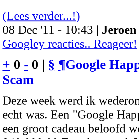
(Lees verder...!)
08 Dec '11 - 10:43 |
Jeroen 
Googley reacties.. Reageer!
+
0
-
0 |
§
¶
Google Happy
Scam
Deze week werd ik wederom
echt was. Een "Google Happ
een groot cadeau beloofd wo