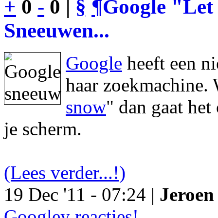
+
0
-
0 |
§
¶
Google "Let 
Sneeuwen...
Google
heeft een n
haar zoekmachine. 
snow
" dan gaat he
je scherm.
(Lees verder...!)
19 Dec '11 - 07:24 |
Jeroen 
Googley reacties!