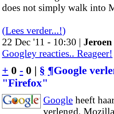
does not simply walk into M
(Lees verder...!)
22 Dec '11 - 10:30 |
Jeroen 
Googley reacties.. Reageer!
+
0
-
0 |
§
¶
Google verl
"Firefox"
Google
heeft haa
verlengd. Mozilla