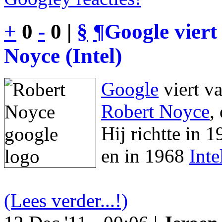
+
0
-
0 |
§
¶
Google viert
Noyce (Intel)
Google
viert v
Robert Noyce
,
Hij richtte in 
en in 1968
Inte
(Lees verder...!)