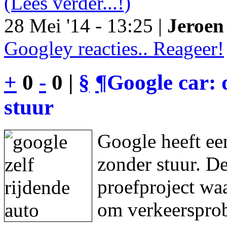
(Lees verder...!)
28 Mei '14 - 13:25 |
Jeroen 
Googley reacties.. Reageer!
+
0
-
0 |
§
¶
Google car: 
stuur
Google heeft een
zonder stuur. De
proefproject waa
om verkeersprob