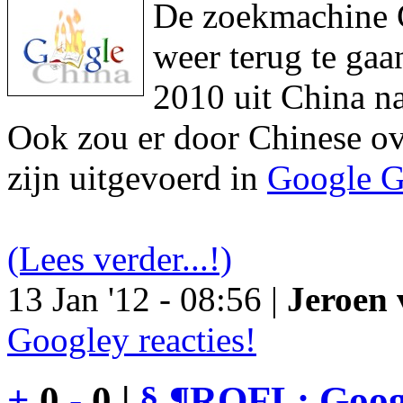
De zoekmachine Go
weer terug te gaa
2010 uit China na
Ook zou er door Chinese ove
zijn uitgevoerd in
Google G
(Lees verder...!)
13 Jan '12 - 08:56 |
Jeroen 
Googley reacties!
+
0
-
0 |
§
¶
ROFL: Googl