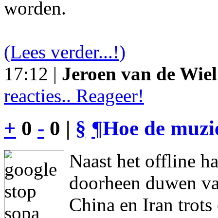
worden.
(Lees verder...!)
17:12 |
Jeroen van de Wiel
reacties.. Reageer!
+
0
-
0 |
§
¶
Hoe de muzie
Naast het offline h
doorheen duwen va
China en Iran trot