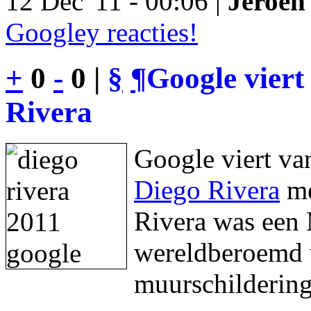
12 Dec '11 - 00:06 |
Jeroen 
Googley reacties!
+
0
-
0 |
§
¶
Google viert
Rivera
Google viert va
Diego Rivera
me
Rivera was een 
wereldberoemd w
muurschildering