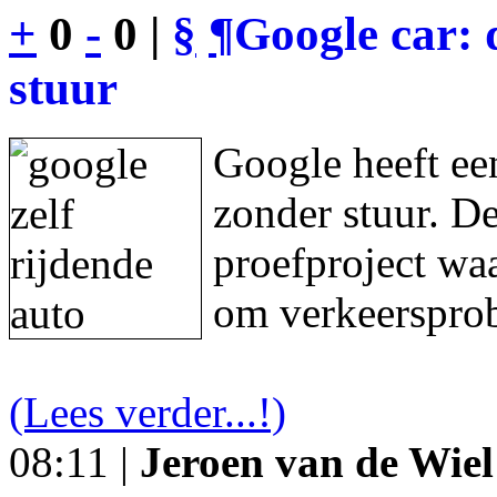
+
0
-
0 |
§
¶
Google car: 
stuur
Google heeft een
zonder stuur. De
proefproject waa
om verkeersprob
(Lees verder...!)
08:11 |
Jeroen van de Wiel