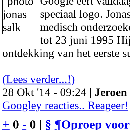
Google eert vandaa
speciaal logo. Jon
medisch onderzoeke
tot 23 juni 1995 Hi
ontdekking van het eerste s
(Lees verder...!)
28 Okt '14 - 09:24 |
Jeroen 
Googley reacties.. Reageer!
+
0
-
0 |
§
¶
Oproep voor