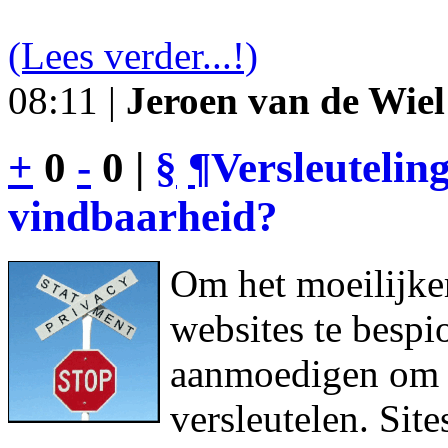
(Lees verder...!)
08:11 |
Jeroen van de Wiel
+
0
-
0 |
§
¶
Versleutelin
vindbaarheid?
Om het moeilijke
websites te bespi
aanmoedigen om h
versleutelen. Sit