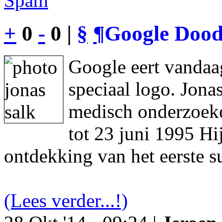
Spam
+
0
-
0 |
§
¶
Google Dood
Google eert vandaa
speciaal logo. Jon
medisch onderzoeke
tot 23 juni 1995 Hi
ontdekking van het eerste s
(Lees verder...!)