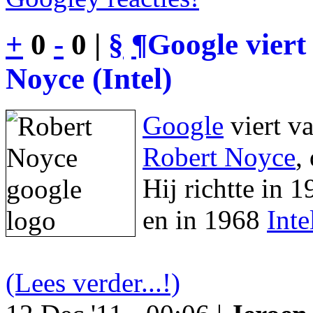
+
0
-
0 |
§
¶
Google viert
Noyce (Intel)
Google
viert v
Robert Noyce
,
Hij richtte in 
en in 1968
Inte
(Lees verder...!)