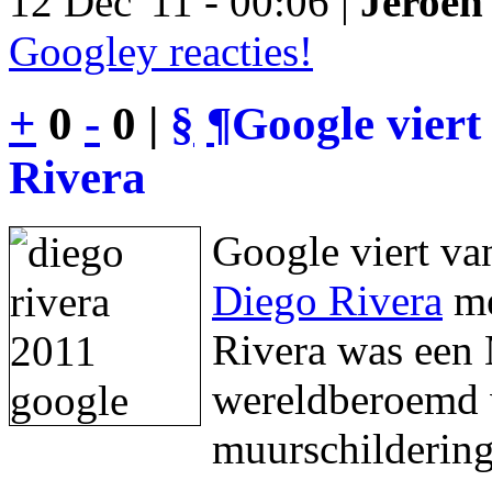
12 Dec '11 - 00:06 |
Jeroen 
Googley reacties!
+
0
-
0 |
§
¶
Google viert
Rivera
Google viert va
Diego Rivera
me
Rivera was een 
wereldberoemd w
muurschildering