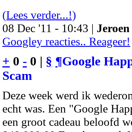
(Lees verder...!)
08 Dec '11 - 10:43 |
Jeroen 
Googley reacties.. Reageer!
+
0
-
0 |
§
¶
Google Happy
Scam
Deze week werd ik wederom
echt was. Een "Google Happ
een groot cadeau beloofd wo