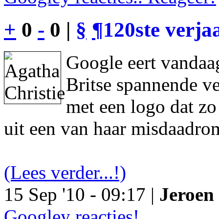
+
0
-
0 |
§
¶
120ste verja
Google eert vandaag
Britse spannende ve
met een logo dat z
uit een van haar misdaadro
(Lees verder...!)
15 Sep '10 - 09:17 |
Jeroen 
Googley reacties!