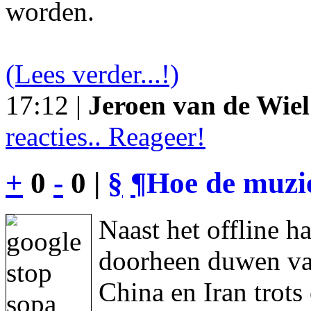
worden.
(Lees verder...!)
17:12 |
Jeroen van de Wiel
reacties.. Reageer!
+
0
-
0 |
§
¶
Hoe de muzie
Naast het offline h
doorheen duwen va
China en Iran trot