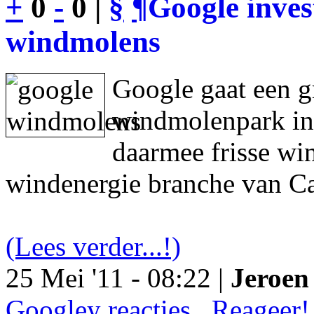
+
0
-
0 |
§
¶
Google inves
windmolens
Google gaat een g
windmolenpark in
daarmee frisse wi
windenergie branche van Ca
(Lees verder...!)
25 Mei '11 - 08:22 |
Jeroen 
Googley reacties.. Reageer!