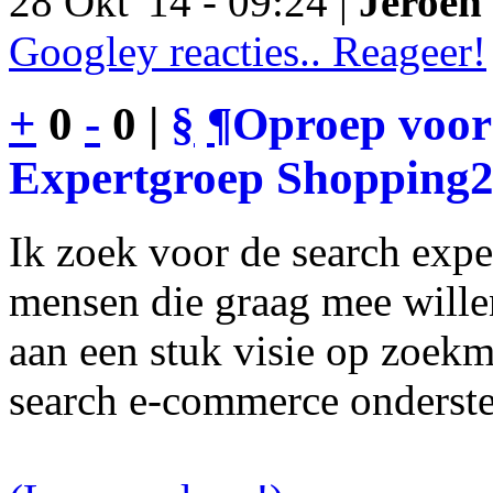
28 Okt '14 - 09:24 |
Jeroen 
Googley reacties.. Reageer!
+
0
-
0 |
§
¶
Oproep voor
Expertgroep Shopping
Ik zoek voor de search exp
mensen die graag mee will
aan een stuk visie op zoekm
search e-commerce onderst