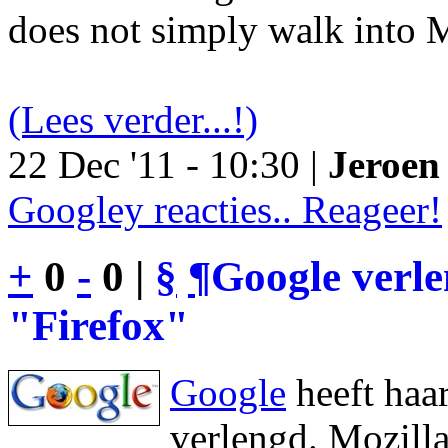
does not simply walk into M
(Lees verder...!)
22 Dec '11 - 10:30 |
Jeroen 
Googley reacties.. Reageer!
+
0
-
0 |
§
¶
Google verl
"Firefox"
Google
heeft haa
verlengd. Mozilla