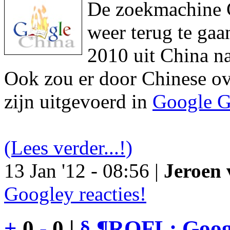
De zoekmachine Go
weer terug te gaa
2010 uit China na
Ook zou er door Chinese ove
zijn uitgevoerd in
Google G
(Lees verder...!)
13 Jan '12 - 08:56 |
Jeroen 
Googley reacties!
+
0
-
0 |
§
¶
ROFL: Googl