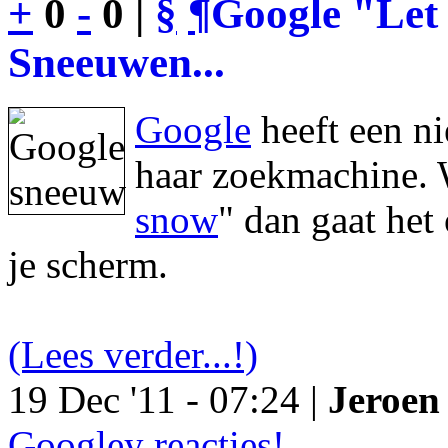
+
0
-
0 |
§
¶
Google "Let 
Sneeuwen...
Google
heeft een n
haar zoekmachine. 
snow
" dan gaat he
je scherm.
(Lees verder...!)
19 Dec '11 - 07:24 |
Jeroen 
Googley reacties!