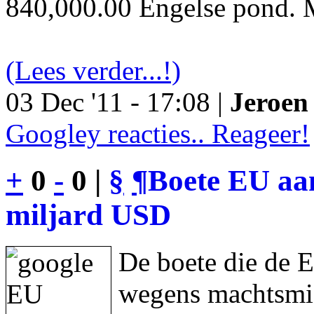
840,000.00 Engelse pond. M
(Lees verder...!)
03 Dec '11 - 17:08 |
Jeroen 
Googley reacties.. Reageer!
+
0
-
0 |
§
¶
Boete EU aan
miljard USD
De boete die de 
wegens machtsmis