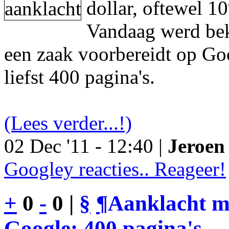
dollar, oftewel 1
Vandaag werd be
een zaak voorbereidt op Go
liefst 400 pagina's.
(Lees verder...!)
02 Dec '11 - 12:40 |
Jeroen 
Googley reacties.. Reageer!
+
0
-
0 |
§
¶
Aanklacht m
Google: 400 pagina's