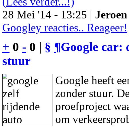
(Lees verder...!)
28 Mei '14 - 13:25 |
Jeroen 
Googley reacties.. Reageer!
+
0
-
0 |
§
¶
Google car: 
stuur
Google heeft een
zonder stuur. De
proefproject waa
om verkeersprob