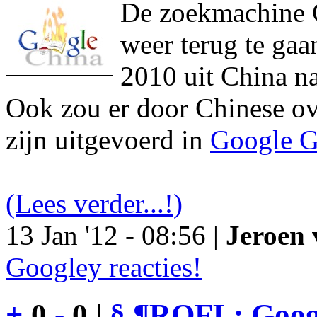
De zoekmachine Go
weer terug te gaa
2010 uit China na
Ook zou er door Chinese ove
zijn uitgevoerd in
Google G
(Lees verder...!)
13 Jan '12 - 08:56 |
Jeroen 
Googley reacties!
+
0
-
0 |
§
¶
ROFL: Googl