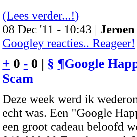
(Lees verder...!)
08 Dec '11 - 10:43 |
Jeroen 
Googley reacties.. Reageer!
+
0
-
0 |
§
¶
Google Happy
Scam
Deze week werd ik wederom
echt was. Een "Google Happ
een groot cadeau beloofd wo