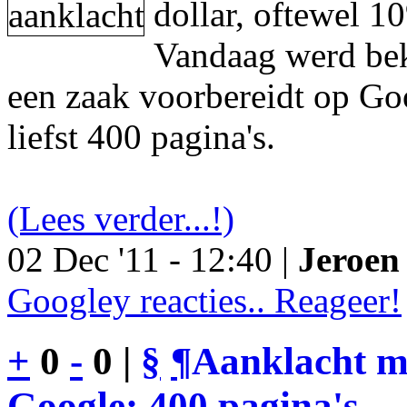
dollar, oftewel 1
Vandaag werd be
een zaak voorbereidt op Go
liefst 400 pagina's.
(Lees verder...!)
02 Dec '11 - 12:40 |
Jeroen 
Googley reacties.. Reageer!
+
0
-
0 |
§
¶
Aanklacht m
Google: 400 pagina's