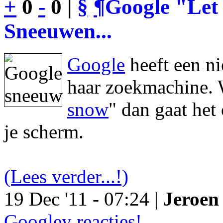
+
0
-
0 |
§
¶
Google "Let 
Sneeuwen...
Google
heeft een n
haar zoekmachine. 
snow
" dan gaat he
je scherm.
(Lees verder...!)
19 Dec '11 - 07:24 |
Jeroen 
Googley reacties!