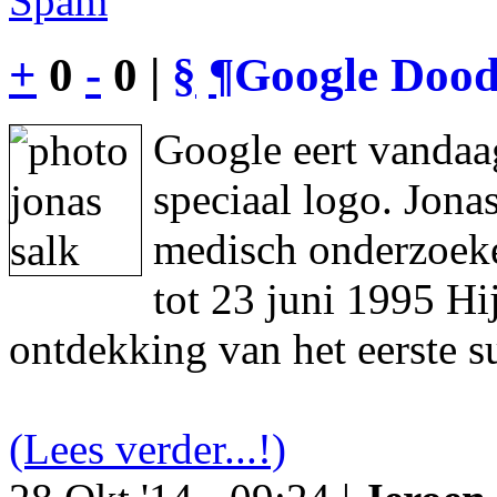
Spam
+
0
-
0 |
§
¶
Google Dood
Google eert vandaa
speciaal logo. Jon
medisch onderzoeke
tot 23 juni 1995 Hi
ontdekking van het eerste s
(Lees verder...!)