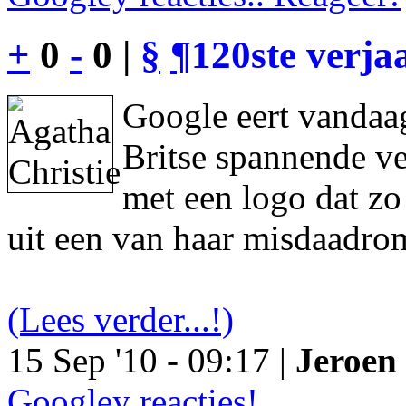
+
0
-
0 |
§
¶
120ste verja
Google eert vandaag
Britse spannende ve
met een logo dat z
uit een van haar misdaadro
(Lees verder...!)
15 Sep '10 - 09:17 |
Jeroen 
Googley reacties!