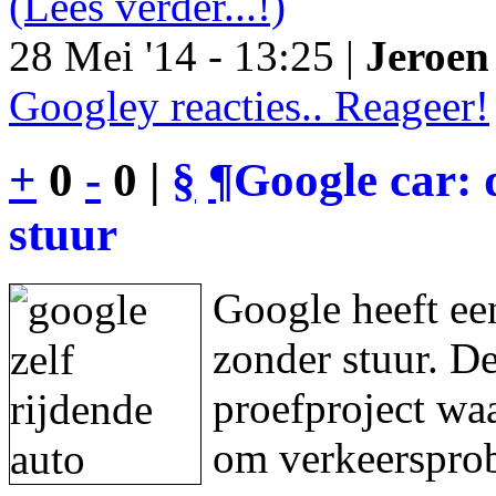
(Lees verder...!)
28 Mei '14 - 13:25 |
Jeroen 
Googley reacties.. Reageer!
+
0
-
0 |
§
¶
Google car: 
stuur
Google heeft een
zonder stuur. De
proefproject waa
om verkeersprob