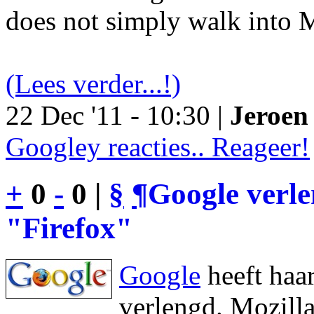
does not simply walk into M
(Lees verder...!)
22 Dec '11 - 10:30 |
Jeroen 
Googley reacties.. Reageer!
+
0
-
0 |
§
¶
Google verl
"Firefox"
Google
heeft haa
verlengd. Mozilla