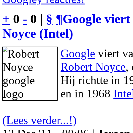
+
0
-
0 |
§
¶
Google viert
Noyce (Intel)
Google
viert v
Robert Noyce
,
Hij richtte in 
en in 1968
Inte
(Lees verder...!)