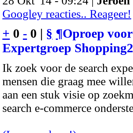
28 Okt '14 - 09:24 |
Jeroen 
Googley reacties.. Reageer!
+
0
-
0 |
§
¶
Oproep voor
Expertgroep Shopping
Ik zoek voor de search exp
mensen die graag mee will
aan een stuk visie op zoekm
search e-commerce onderst