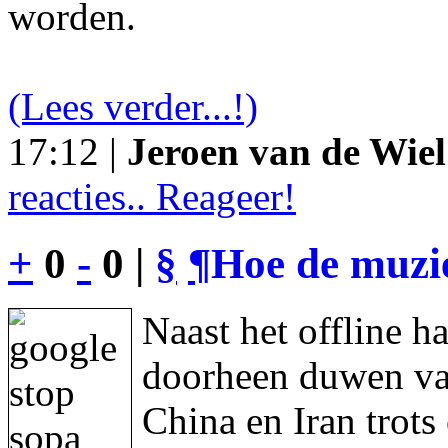
worden.
(Lees verder...!)
17:12 |
Jeroen van de Wiel
reacties.. Reageer!
+
0
-
0 |
§
¶
Hoe de muzie
Naast het offline h
doorheen duwen va
China en Iran trot