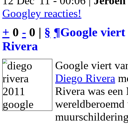
12 Dec '11 - 00:06 |
Jeroen 
Googley reacties!
+
0
-
0 |
§
¶
Google viert
Rivera
Google viert va
Diego Rivera
me
Rivera was een 
wereldberoemd w
muurschildering