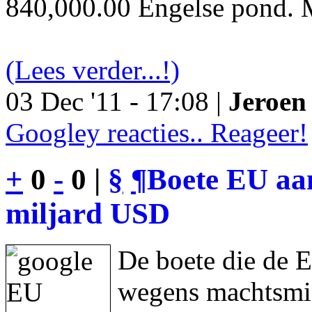
840,000.00 Engelse pond. M
(Lees verder...!)
03 Dec '11 - 17:08 |
Jeroen 
Googley reacties.. Reageer!
+
0
-
0 |
§
¶
Boete EU aan
miljard USD
De boete die de 
wegens machtsmis