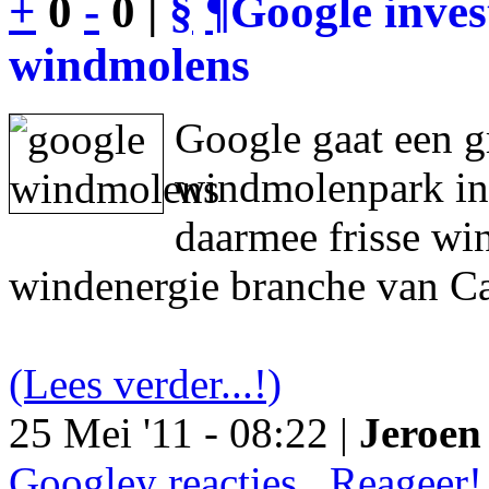
+
0
-
0 |
§
¶
Google inves
windmolens
Google gaat een g
windmolenpark in
daarmee frisse wi
windenergie branche van Ca
(Lees verder...!)
25 Mei '11 - 08:22 |
Jeroen 
Googley reacties.. Reageer!