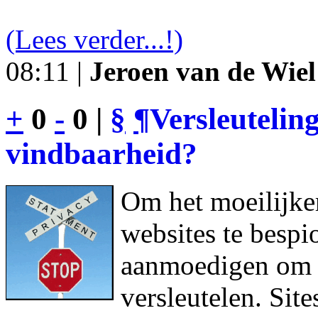
(Lees verder...!)
08:11 |
Jeroen van de Wiel
+
0
-
0 |
§
¶
Versleutelin
vindbaarheid?
Om het moeilijke
websites te bespi
aanmoedigen om h
versleutelen. Sit