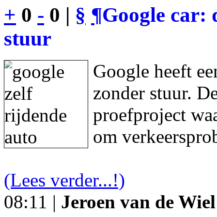
+
0
-
0 |
§
¶
Google car: 
stuur
Google heeft een
zonder stuur. De
proefproject waa
om verkeersprob
(Lees verder...!)
08:11 |
Jeroen van de Wiel