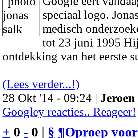
Google eert vandaa
speciaal logo. Jon
medisch onderzoeke
tot 23 juni 1995 Hi
ontdekking van het eerste s
(Lees verder...!)
28 Okt '14 - 09:24 |
Jeroen 
Googley reacties.. Reageer!
+
0
-
0 |
§
¶
Oproep voor