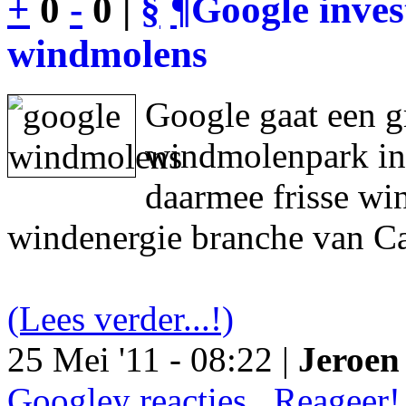
+
0
-
0 |
§
¶
Google inves
windmolens
Google gaat een g
windmolenpark in
daarmee frisse wi
windenergie branche van Ca
(Lees verder...!)
25 Mei '11 - 08:22 |
Jeroen 
Googley reacties.. Reageer!