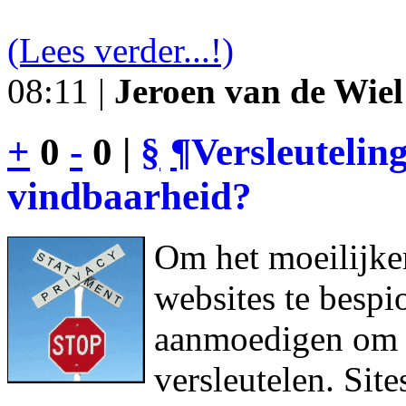
(Lees verder...!)
08:11 |
Jeroen van de Wiel
+
0
-
0 |
§
¶
Versleutelin
vindbaarheid?
Om het moeilijke
websites te bespi
aanmoedigen om h
versleutelen. Sit