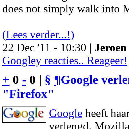
does not simply walk into M
(Lees verder...!)
22 Dec '11 - 10:30 |
Jeroen 
Googley reacties.. Reageer!
+
0
-
0 |
§
¶
Google verl
"Firefox"
Google
heeft haa
verlengd. Mozilla