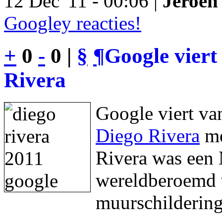
12 Dec '11 - 00:06 |
Jeroen 
Googley reacties!
+
0
-
0 |
§
¶
Google viert
Rivera
Google viert va
Diego Rivera
me
Rivera was een 
wereldberoemd w
muurschildering