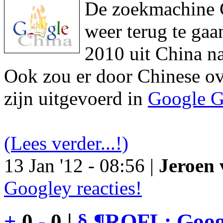
De zoekmachine Go
weer terug te gaa
2010 uit China na
Ook zou er door Chinese ove
zijn uitgevoerd in
Google G
(Lees verder...!)
13 Jan '12 - 08:56 |
Jeroen 
Googley reacties!
+
0
-
0 |
§
¶
ROFL: Googl