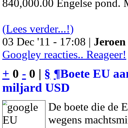
840,000.00 Engelse pond. M
(Lees verder...!)
03 Dec '11 - 17:08 |
Jeroen 
Googley reacties.. Reageer!
+
0
-
0 |
§
¶
Boete EU aan
miljard USD
De boete die de 
wegens machtsmis