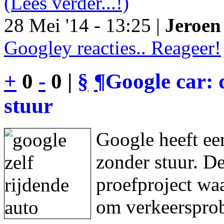
(Lees verder...!)
28 Mei '14 - 13:25 |
Jeroen 
Googley reacties.. Reageer!
+
0
-
0 |
§
¶
Google car: 
stuur
Google heeft een
zonder stuur. De
proefproject waa
om verkeersprob