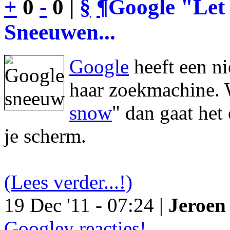
+
0
-
0 |
§
¶
Google "Let 
Sneeuwen...
Google
heeft een n
haar zoekmachine. 
snow
" dan gaat he
je scherm.
(Lees verder...!)
19 Dec '11 - 07:24 |
Jeroen 
Googley reacties!