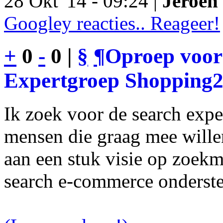
28 Okt '14 - 09:24 |
Jeroen 
Googley reacties.. Reageer!
+
0
-
0 |
§
¶
Oproep voor
Expertgroep Shopping
Ik zoek voor de search exp
mensen die graag mee will
aan een stuk visie op zoekm
search e-commerce onderst