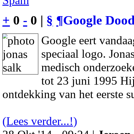
Spam
+
0
-
0 |
§
¶
Google Dood
Google eert vandaa
speciaal logo. Jon
medisch onderzoeke
tot 23 juni 1995 Hi
ontdekking van het eerste s
(Lees verder...!)