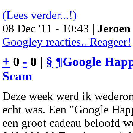
(Lees verder...!)
08 Dec '11 - 10:43 |
Jeroen 
Googley reacties.. Reageer!
+
0
-
0 |
§
¶
Google Happy
Scam
Deze week werd ik wederom
echt was. Een "Google Happ
een groot cadeau beloofd wo