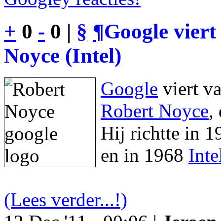
+
0
-
0 |
§
¶
Google viert
Noyce (Intel)
Google
viert v
Robert Noyce
,
Hij richtte in 
en in 1968
Inte
(Lees verder...!)