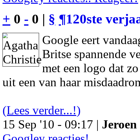
+
0
-
0 |
§
¶
120ste verja
Google eert vandaag
Britse spannende ve
met een logo dat z
uit een van haar misdaadro
(Lees verder...!)
15 Sep '10 - 09:17 |
Jeroen 
Googley reacties!