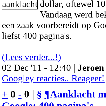
dollar, oftewel 1
Vandaag werd be
een zaak voorbereidt op Go
liefst 400 pagina's.
(Lees verder...!)
02 Dec '11 - 12:40 |
Jeroen 
Googley reacties.. Reageer!
+
0
-
0 |
§
¶
Aanklacht m
Google: 400 pagina's