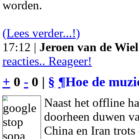
worden.
(Lees verder...!)
17:12 |
Jeroen van de Wiel
reacties.. Reageer!
+
0
-
0 |
§
¶
Hoe de muzie
Naast het offline h
doorheen duwen va
China en Iran trot