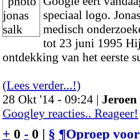
Google eert vandaa
speciaal logo. Jon
medisch onderzoeke
tot 23 juni 1995 Hi
ontdekking van het eerste s
(Lees verder...!)
28 Okt '14 - 09:24 |
Jeroen 
Googley reacties.. Reageer!
+
0
-
0 |
§
¶
Oproep voor