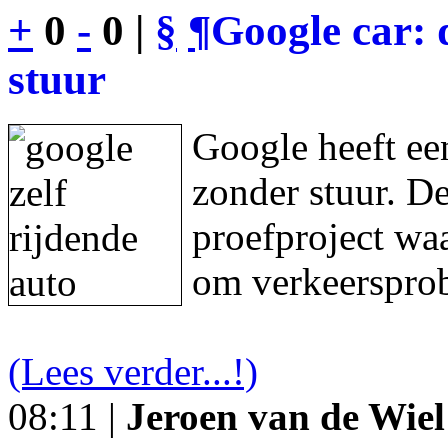
+
0
-
0 |
§
¶
Google car: 
stuur
Google heeft een
zonder stuur. De
proefproject waa
om verkeersprob
(Lees verder...!)
08:11 |
Jeroen van de Wiel