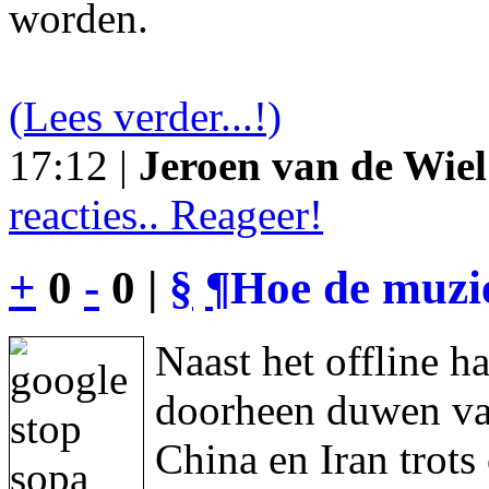
worden.
(Lees verder...!)
17:12 |
Jeroen van de Wiel
reacties.. Reageer!
+
0
-
0 |
§
¶
Hoe de muzie
Naast het offline h
doorheen duwen va
China en Iran trot