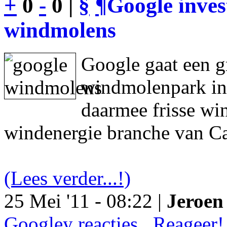
+
0
-
0 |
§
¶
Google inves
windmolens
Google gaat een g
windmolenpark in
daarmee frisse wi
windenergie branche van Ca
(Lees verder...!)
25 Mei '11 - 08:22 |
Jeroen 
Googley reacties.. Reageer!