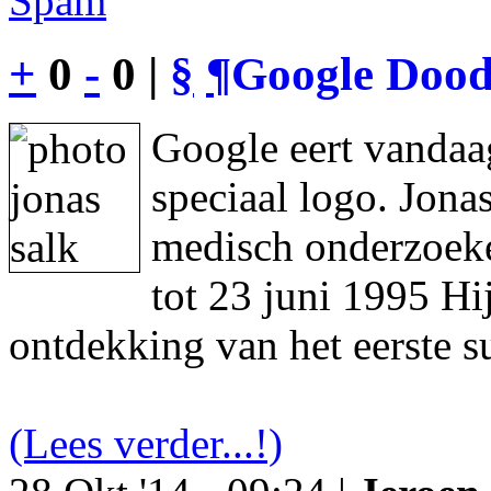
Spam
+
0
-
0 |
§
¶
Google Dood
Google eert vandaa
speciaal logo. Jon
medisch onderzoeke
tot 23 juni 1995 Hi
ontdekking van het eerste s
(Lees verder...!)