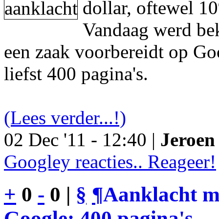
dollar, oftewel 1
Vandaag werd be
een zaak voorbereidt op Go
liefst 400 pagina's.
(Lees verder...!)
02 Dec '11 - 12:40 |
Jeroen 
Googley reacties.. Reageer!
+
0
-
0 |
§
¶
Aanklacht m
Google: 400 pagina's