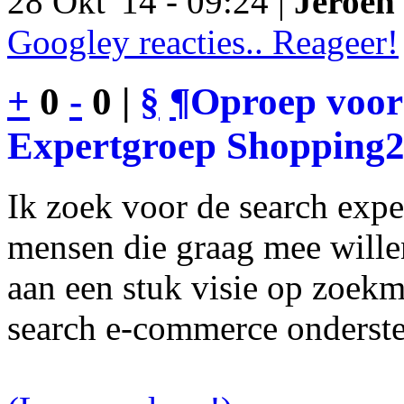
28 Okt '14 - 09:24 |
Jeroen 
Googley reacties.. Reageer!
+
0
-
0 |
§
¶
Oproep voor
Expertgroep Shopping
Ik zoek voor de search exp
mensen die graag mee will
aan een stuk visie op zoekm
search e-commerce onderst