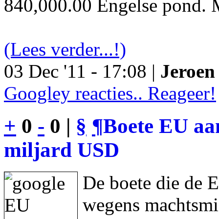
840,000.00 Engelse pond. M
(Lees verder...!)
03 Dec '11 - 17:08 |
Jeroen 
Googley reacties.. Reageer!
+
0
-
0 |
§
¶
Boete EU aan
miljard USD
De boete die de 
wegens machtsmis