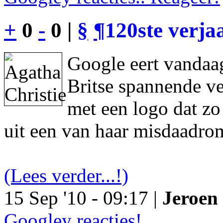
+
0
-
0 |
§
¶
120ste verja
Google eert vandaag
Britse spannende ve
met een logo dat z
uit een van haar misdaadro
(Lees verder...!)
15 Sep '10 - 09:17 |
Jeroen 
Googley reacties!