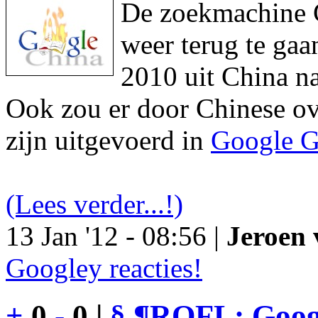
De zoekmachine Go
weer terug te gaa
2010 uit China na
Ook zou er door Chinese ove
zijn uitgevoerd in
Google G
(Lees verder...!)
13 Jan '12 - 08:56 |
Jeroen 
Googley reacties!
+
0
-
0 |
§
¶
ROFL: Googl