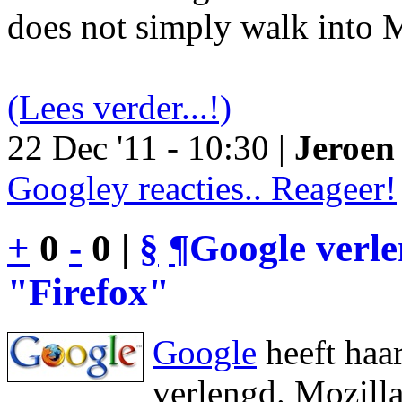
does not simply walk into M
(Lees verder...!)
22 Dec '11 - 10:30 |
Jeroen 
Googley reacties.. Reageer!
+
0
-
0 |
§
¶
Google verl
"Firefox"
Google
heeft haa
verlengd. Mozilla