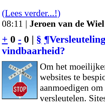
(Lees verder...!)
08:11 |
Jeroen van de Wiel
+
0
-
0 |
§
¶
Versleutelin
vindbaarheid?
Om het moeilijke
websites te bespi
aanmoedigen om h
versleutelen. Sit