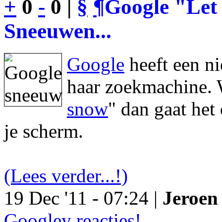
+
0
-
0 |
§
¶
Google "Let 
Sneeuwen...
Google
heeft een n
haar zoekmachine. 
snow
" dan gaat he
je scherm.
(Lees verder...!)
19 Dec '11 - 07:24 |
Jeroen 
Googley reacties!