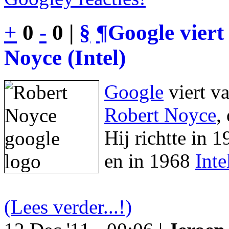
+
0
-
0 |
§
¶
Google viert
Noyce (Intel)
Google
viert v
Robert Noyce
,
Hij richtte in 
en in 1968
Inte
(Lees verder...!)