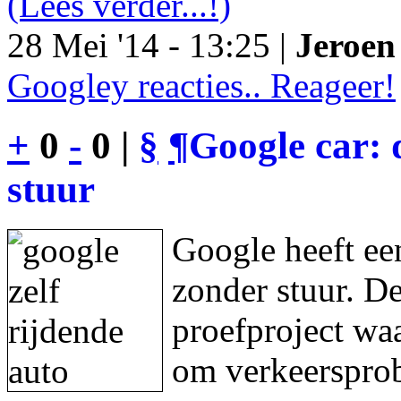
(Lees verder...!)
28 Mei '14 - 13:25 |
Jeroen 
Googley reacties.. Reageer!
+
0
-
0 |
§
¶
Google car: 
stuur
Google heeft een
zonder stuur. De
proefproject waa
om verkeersprob