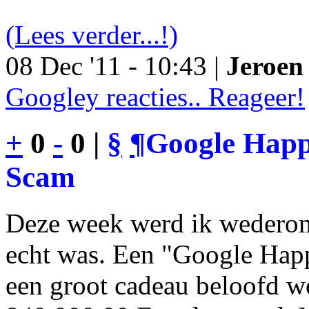
(Lees verder...!)
08 Dec '11 - 10:43 |
Jeroen 
Googley reacties.. Reageer!
+
0
-
0 |
§
¶
Google Happy
Scam
Deze week werd ik wederom
echt was. Een "Google Happ
een groot cadeau beloofd wo