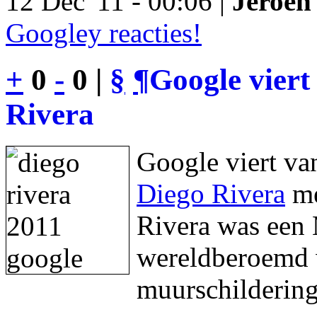
12 Dec '11 - 00:06 |
Jeroen 
Googley reacties!
+
0
-
0 |
§
¶
Google viert
Rivera
Google viert va
Diego Rivera
me
Rivera was een 
wereldberoemd w
muurschildering