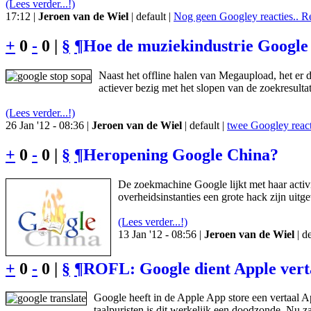
(Lees verder...!)
17:12 |
Jeroen van de Wiel
| default |
Nog geen Googley reacties.. R
+
0
-
0 |
§
¶
Hoe de muziekindustrie Google 
Naast het offline halen van Megaupload, het er
actiever bezig met het slopen van de zoekresul
(Lees verder...!)
26 Jan '12 - 08:36 |
Jeroen van de Wiel
| default |
twee Googley react
+
0
-
0 |
§
¶
Heropening Google China?
De zoekmachine Google lijkt met haar activi
overheidsinstanties een grote hack zijn uitg
(Lees verder...!)
13 Jan '12 - 08:56 |
Jeroen van de Wiel
| de
+
0
-
0 |
§
¶
ROFL: Google dient Apple vert
Google heeft in de Apple App store een vertaal 
taalpuristen is dit werkelijk een doodzonde. Nu zal