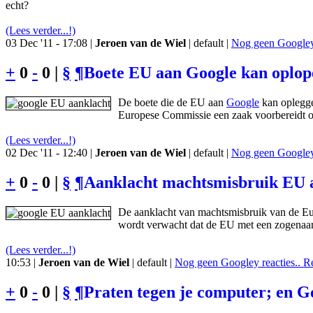
echt?
(Lees verder...!)
03 Dec '11 - 17:08 |
Jeroen van de Wiel
| default |
Nog geen Googley 
+
0
-
0 |
§
¶
Boete EU aan Google kan oplop
De boete die de EU aan
Google
kan oplegge
Europese Commissie een zaak voorbereidt op
(Lees verder...!)
02 Dec '11 - 12:40 |
Jeroen van de Wiel
| default |
Nog geen Googley 
+
0
-
0 |
§
¶
Aanklacht machtsmisbruik EU a
De aanklacht van machtsmisbruik van de Eur
wordt verwacht dat de EU met een zogenaam
(Lees verder...!)
10:53 |
Jeroen van de Wiel
| default |
Nog geen Googley reacties.. R
+
0
-
0 |
§
¶
Praten tegen je computer; en Goo