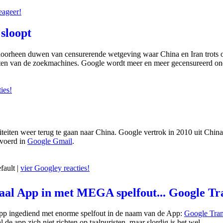
eageer!
sloopt
 doorheen duwen van censurerende wetgeving waar China en Iran trots
taten van de zoekmachines. Google wordt meer en meer gecensureerd on
ies!
teiten weer terug te gaan naar China. Google vertrok in 2010 uit Chin
evoerd in
Google Gmail
.
fault |
vier Googley reacties!
aal App in met MEGA spelfout... Google Tr
App ingediend met enorme spelfout in de naam van de App:
Google Tran
 de app zich niet richten op taalpuristen, maar slordig is het wel.