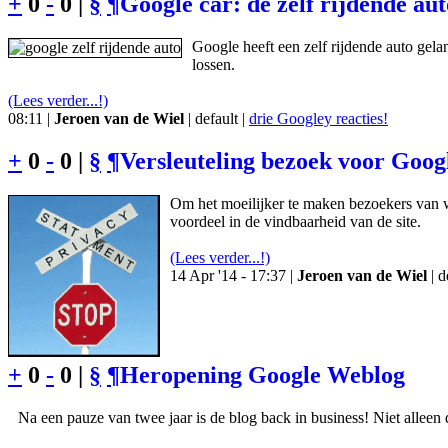
+
0
-
0 |
§
¶
Google car: de zelf rijdende au
Google heeft een zelf rijdende auto gela
lossen.
(Lees verder...!)
08:11 |
Jeroen van de Wiel
| default |
drie Googley reacties!
+
0
-
0 |
§
¶
Versleuteling bezoek voor Goog
Om het moeilijker te maken bezoekers van w
voordeel in de vindbaarheid van de site.
(Lees verder...!)
14 Apr '14 - 17:37 |
Jeroen van de Wiel
| d
+
0
-
0 |
§
¶
Heropening Google Weblog
Na een pauze van twee jaar is de blog back in business! Niet alleen