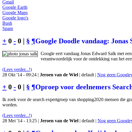
Gmail
Google Earth
Google Maps
Google logo's
Bush
Spam
+
0
-
0 |
§
¶
Google Doodle vandaag: Jonas 
Google eert vandaag Jonas Edward Salk met een 
verantwoordelijk voor de ontdekking van het eers
(Lees verder...!)
28 Okt '14 - 09:24 |
Jeroen van de Wiel
| default |
Nog geen Googley 
+
0
-
0 |
§
¶
Oproep voor deelnemers Searc
Ik zoek voor de search expertgroep van shopping2020 mensen die gr
worden.
(Lees verder...!)
28 Mei '14 - 13:25 |
Jeroen van de Wiel
| default |
Nog geen Googley 