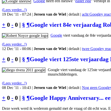
Google
heeft een nieuwe "
easter egg
" verstopt i
(Lees verder...!)
19 Dec '11 - 07:24 |
Jeroen van de Wiel
| default |
acht Googley react
+
0
-
0 |
§
¶
Google viert 84e verjaardag Rob
Google
viert vandaag de 84e verjaard
(Lees verder...!)
12 Dec '11 - 00:06 |
Jeroen van de Wiel
| default |
twee Googley reac
+
0
-
0 |
§
¶
Google viert 125ste verjaardag
Google viert vandaag de 125ste verjaar
muurschilderingen.
(Lees verder...!)
08 Dec '11 - 10:43 |
Jeroen van de Wiel
| default |
Nog geen Googley 
+
0
-
0 |
§
¶
Google Happy Anniversary... e
Deze week werd ik wederom gemaild met de vraag of dit echt was. Ee