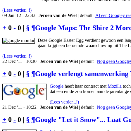
(Lees verder...!)
09 Jan '12 - 22:43 |
Jeroen van de Wiel
| default |
Al een Googley rea
+
0
-
0 |
§
¶
Google Maps: The Shire 2 Mordo
Deze Google Easter Egg verdient gewoon een lange
gaan krijgt een beroemde waarschuwing uit The Lo
(Lees verder...!)
22 Dec '11 - 10:30 |
Jeroen van de Wiel
| default |
Nog geen Googley 
+
0
-
0 |
§
¶
Google verlengt samenwerking 
Google
heeft haar contract met
Mozilla
toch 
dat een einde zou komen aan de jarenlange
(Lees verder...!)
21 Dec '11 - 10:22 |
Jeroen van de Wiel
| default |
Nog geen Googley 
+
0
-
0 |
§
¶
Google "Let it Snow"... Laat G