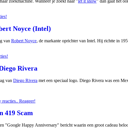
n haar zoekmachine. Wanneer je zoekt naar "
let it snow
" dan gaat het o
ies!
ert Noyce (Intel)
ag van
Robert Noyce
, de markante oprichter van Intel. Hij richtte in 
ties!
 Diego Rivera
dag van
Diego Rivera
met een speciaal logo. Diego Rivera was een Mex
reacties.. Reageer!
en 419 Scam
n "Google Happy Anniversary" bericht waarin een groot cadeau beloof