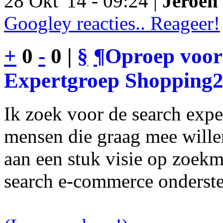
28 Okt '14 - 09:24 |
Jeroen 
Googley reacties.. Reageer!
+
0
-
0 |
§
¶
Oproep voor
Expertgroep Shopping
Ik zoek voor de search exp
mensen die graag mee will
aan een stuk visie op zoekm
search e-commerce onderst