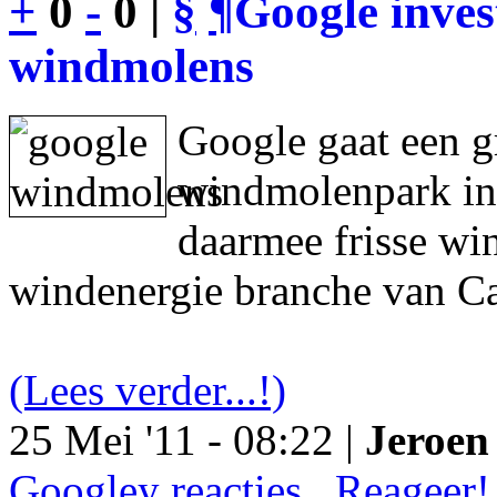
+
0
-
0 |
§
¶
Google inves
windmolens
Google gaat een g
windmolenpark in
daarmee frisse wi
windenergie branche van Ca
(Lees verder...!)
25 Mei '11 - 08:22 |
Jeroen 
Googley reacties.. Reageer!