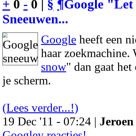
+
0
-
0 |
§
¶
Google "Let 
Sneeuwen...
Google
heeft een n
haar zoekmachine. 
snow
" dan gaat he
je scherm.
(Lees verder...!)
19 Dec '11 - 07:24 |
Jeroen 
Googley reacties!