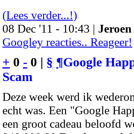
(Lees verder...!)
08 Dec '11 - 10:43 |
Jeroen 
Googley reacties.. Reageer!
+
0
-
0 |
§
¶
Google Happy
Scam
Deze week werd ik wederom
echt was. Een "Google Happ
een groot cadeau beloofd wo