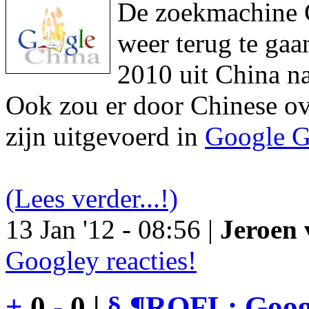
De zoekmachine Go
weer terug te gaa
2010 uit China na
Ook zou er door Chinese ove
zijn uitgevoerd in
Google G
(Lees verder...!)
13 Jan '12 - 08:56 |
Jeroen 
Googley reacties!
+
0
-
0 |
§
¶
ROFL: Googl