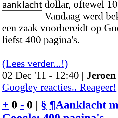
dollar, oftewel 1
Vandaag werd be
een zaak voorbereidt op Go
liefst 400 pagina's.
(Lees verder...!)
02 Dec '11 - 12:40 |
Jeroen 
Googley reacties.. Reageer!
+
0
-
0 |
§
¶
Aanklacht m
Google: 400 pagina's