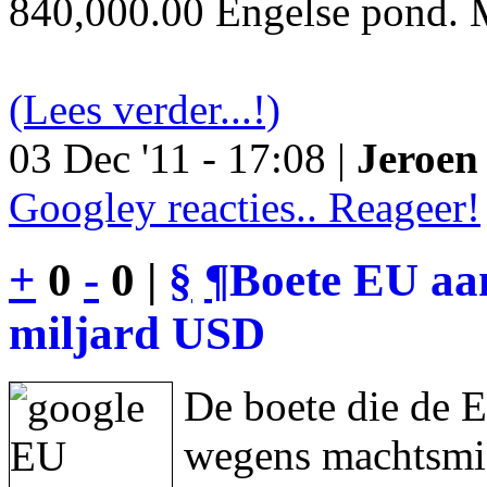
840,000.00 Engelse pond. M
(Lees verder...!)
03 Dec '11 - 17:08 |
Jeroen 
Googley reacties.. Reageer!
+
0
-
0 |
§
¶
Boete EU aan
miljard USD
De boete die de 
wegens machtsmis