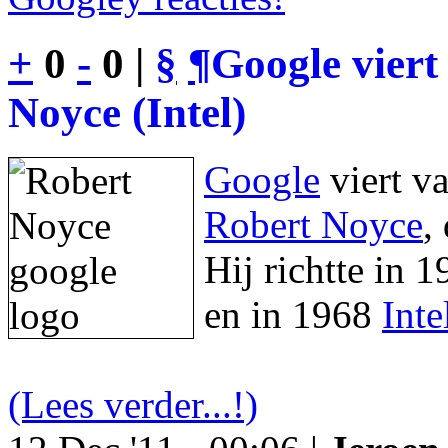
+
0
-
0 |
§
¶
Google viert
Noyce (Intel)
Google
viert v
Robert Noyce
,
Hij richtte in 
en in 1968
Inte
(Lees verder...!)