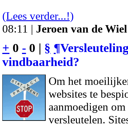
(Lees verder...!)
08:11 |
Jeroen van de Wiel
+
0
-
0 |
§
¶
Versleutelin
vindbaarheid?
Om het moeilijke
websites te bespi
aanmoedigen om h
versleutelen. Sit