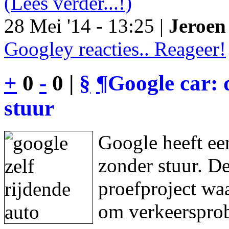
(Lees verder...!)
28 Mei '14 - 13:25 |
Jeroen 
Googley reacties.. Reageer!
+
0
-
0 |
§
¶
Google car: 
stuur
Google heeft een
zonder stuur. De
proefproject waa
om verkeersprob