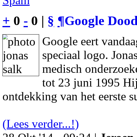
Spam
+
0
-
0 |
§
¶
Google Dood
Google eert vandaa
speciaal logo. Jon
medisch onderzoeke
tot 23 juni 1995 Hi
ontdekking van het eerste s
(Lees verder...!)