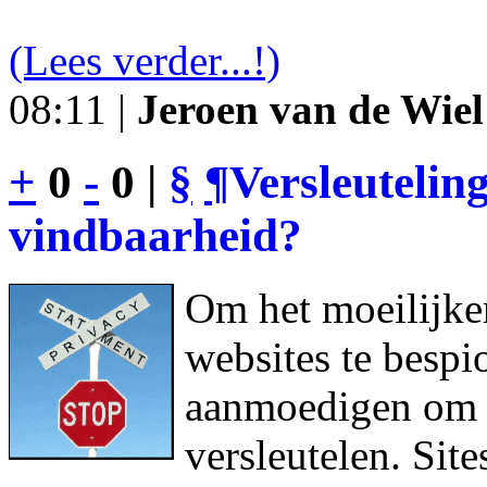
(Lees verder...!)
08:11 |
Jeroen van de Wiel
+
0
-
0 |
§
¶
Versleutelin
vindbaarheid?
Om het moeilijke
websites te bespi
aanmoedigen om h
versleutelen. Sit