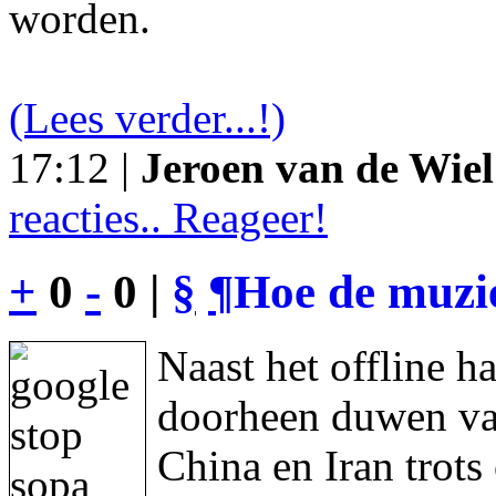
worden.
(Lees verder...!)
17:12 |
Jeroen van de Wiel
reacties.. Reageer!
+
0
-
0 |
§
¶
Hoe de muzie
Naast het offline h
doorheen duwen va
China en Iran trot