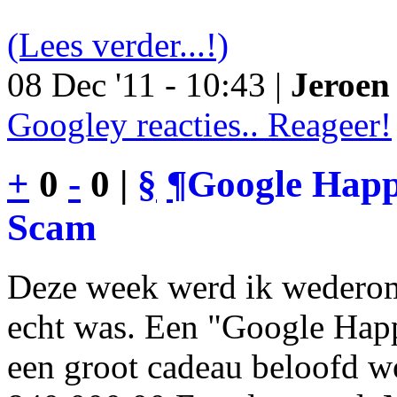
(Lees verder...!)
08 Dec '11 - 10:43 |
Jeroen 
Googley reacties.. Reageer!
+
0
-
0 |
§
¶
Google Happy
Scam
Deze week werd ik wederom
echt was. Een "Google Happ
een groot cadeau beloofd wo