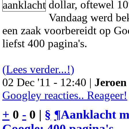
dollar, oftewel 1
Vandaag werd be
een zaak voorbereidt op Go
liefst 400 pagina's.
(Lees verder...!)
02 Dec '11 - 12:40 |
Jeroen 
Googley reacties.. Reageer!
+
0
-
0 |
§
¶
Aanklacht m
Google: 400 pagina's