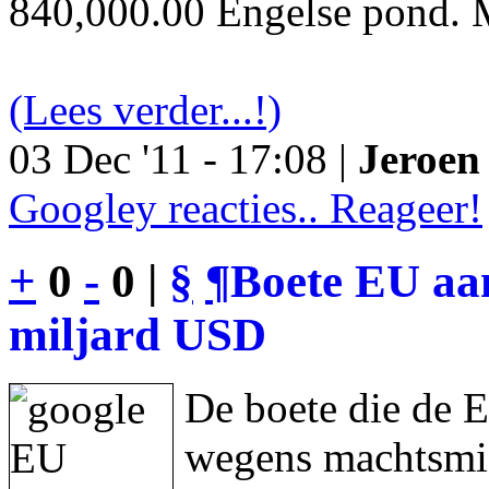
840,000.00 Engelse pond. M
(Lees verder...!)
03 Dec '11 - 17:08 |
Jeroen 
Googley reacties.. Reageer!
+
0
-
0 |
§
¶
Boete EU aan
miljard USD
De boete die de 
wegens machtsmis