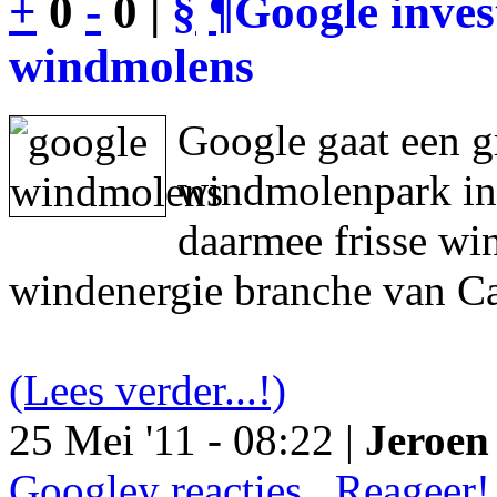
+
0
-
0 |
§
¶
Google inves
windmolens
Google gaat een g
windmolenpark in
daarmee frisse wi
windenergie branche van Ca
(Lees verder...!)
25 Mei '11 - 08:22 |
Jeroen 
Googley reacties.. Reageer!