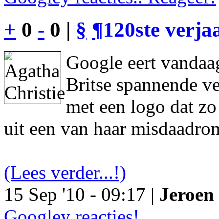
+
0
-
0 |
§
¶
120ste verja
Google eert vandaag
Britse spannende ve
met een logo dat z
uit een van haar misdaadro
(Lees verder...!)
15 Sep '10 - 09:17 |
Jeroen 
Googley reacties!