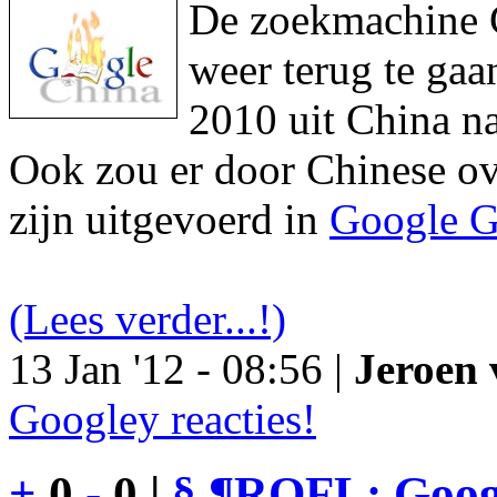
De zoekmachine Go
weer terug te gaa
2010 uit China na
Ook zou er door Chinese ove
zijn uitgevoerd in
Google G
(Lees verder...!)
13 Jan '12 - 08:56 |
Jeroen 
Googley reacties!
+
0
-
0 |
§
¶
ROFL: Googl