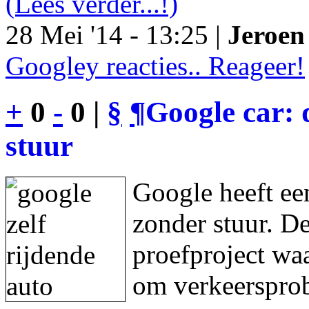
(Lees verder...!)
28 Mei '14 - 13:25 |
Jeroen 
Googley reacties.. Reageer!
+
0
-
0 |
§
¶
Google car: 
stuur
Google heeft een
zonder stuur. De
proefproject waa
om verkeersprob