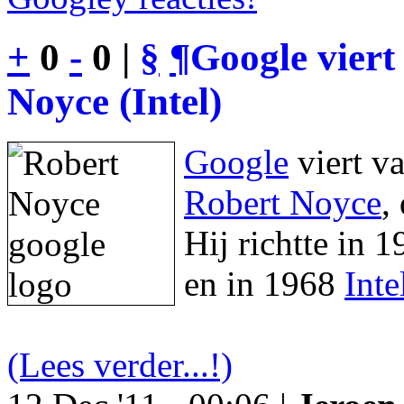
+
0
-
0 |
§
¶
Google viert
Noyce (Intel)
Google
viert v
Robert Noyce
,
Hij richtte in 
en in 1968
Inte
(Lees verder...!)