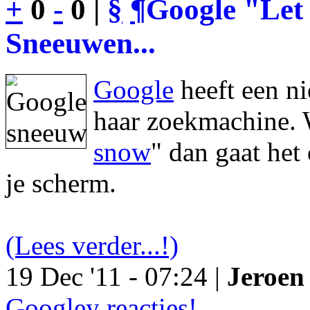
+
0
-
0 |
§
¶
Google "Let 
Sneeuwen...
Google
heeft een n
haar zoekmachine. 
snow
" dan gaat he
je scherm.
(Lees verder...!)
19 Dec '11 - 07:24 |
Jeroen 
Googley reacties!