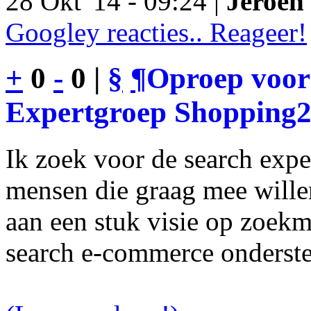
28 Okt '14 - 09:24 |
Jeroen 
Googley reacties.. Reageer!
+
0
-
0 |
§
¶
Oproep voor
Expertgroep Shopping
Ik zoek voor de search exp
mensen die graag mee will
aan een stuk visie op zoekm
search e-commerce onderst