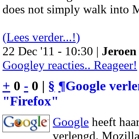
does not simply walk into M
(Lees verder...!)
22 Dec '11 - 10:30 |
Jeroen 
Googley reacties.. Reageer!
+
0
-
0 |
§
¶
Google verl
"Firefox"
Google
heeft haa
verlengd. Mozilla