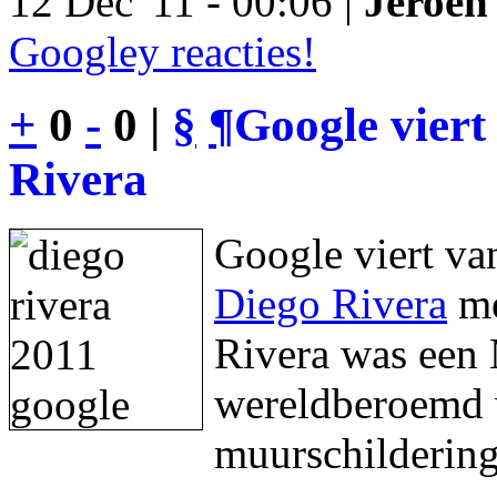
12 Dec '11 - 00:06 |
Jeroen 
Googley reacties!
+
0
-
0 |
§
¶
Google viert
Rivera
Google viert va
Diego Rivera
me
Rivera was een 
wereldberoemd w
muurschildering