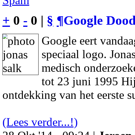
Spam
+
0
-
0 |
§
¶
Google Dood
Google eert vandaa
speciaal logo. Jon
medisch onderzoeke
tot 23 juni 1995 Hi
ontdekking van het eerste s
(Lees verder...!)